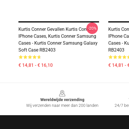
-20%
Kurtis Conner Gevallen Kurtis Conner
Kurtis Con
IPhone Cases, Kurtis Conner Samsung
IPhone Ca
Cases - Kurtis Conner Samsung Galaxy
Cases - K
Soft Case RB2403
RB2403
€ 14,81 - € 16,10
€ 14,81 - 
Footer
Wereldwijde verzending
Wij verzenden naar meer dan 200 landen
24/7 bes