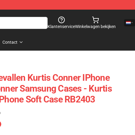
Klantenservice
Winkelwagen bekijken
Contact
evallen Kurtis Conner IPhone
onner Samsung Cases - Kurtis
IPhone Soft Case RB2403
)