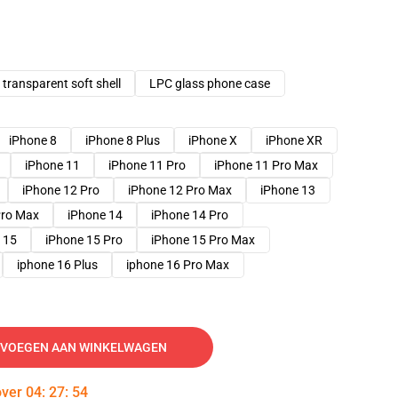
transparent soft shell
LPC glass phone case
iPhone 8
iPhone 8 Plus
iPhone X
iPhone XR
iPhone 11
iPhone 11 Pro
iPhone 11 Pro Max
iPhone 12 Pro
iPhone 12 Pro Max
iPhone 13
Pro Max
iPhone 14
iPhone 14 Pro
 15
iPhone 15 Pro
iPhone 15 Pro Max
iphone 16 Plus
iphone 16 Pro Max
VOEGEN AAN WINKELWAGEN
over
04
:
27
:
53