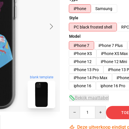
iPhone
Samsung
Style
PC black frosted shell
RPC 
Model
iPhone 7
iPhone 7 Plus
iPhone XS
iPhone XS Max
iPhone 12
iPhone 12 Mini
iPhone 13 Pro
iPhone 13 
blank template
iPhone 14 Pro Max
iPhone
iphone 16
iphone 16 Pro
Bekijk maattabel
Quantity
TOE
Deze uitverkoop eindigt 