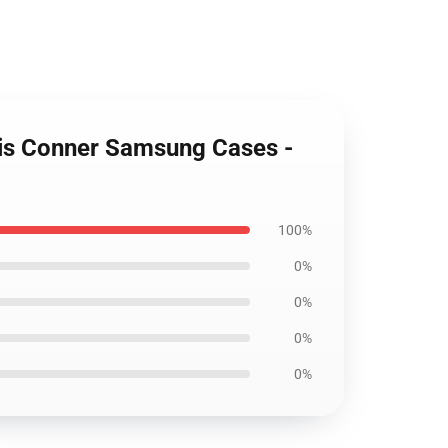
rtis Conner Samsung Cases -
100%
0%
0%
0%
0%