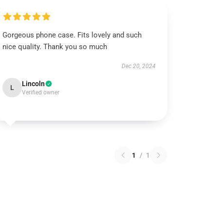
Gorgeous phone case. Fits lovely and such
nice quality. Thank you so much
Dec 20, 2024
Lincoln
L
Verified owner
1
/
1