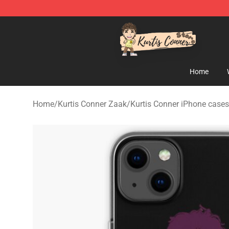
Kurtis Conner Store - Official Kurtis Conner Merchandi
Home
Home
/
Kurtis Conner Zaak
/
Kurtis Conner iPhone cases