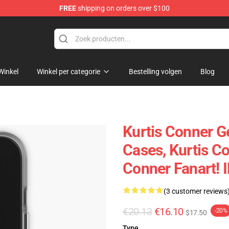
FREE
shipping on orders over $100
se Shop
Winkel
Winkel per categorie
Bestelling volgen
Blog
Kurtis Conner G
Cases, Kurtis C
Conner Fanart! 
(3 customer reviews
€20.13
€16.10
-20%
$17.50
Type