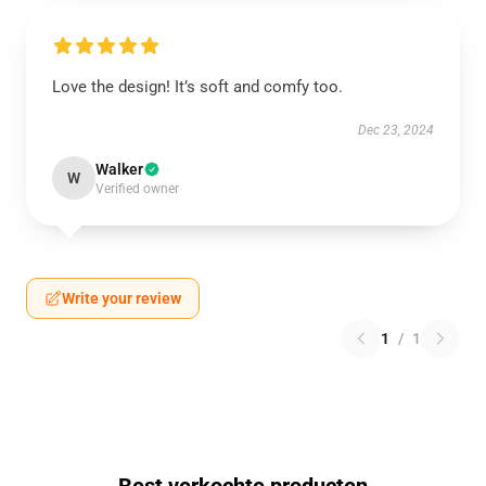
Love the design! It’s soft and comfy too.
Dec 23, 2024
Walker
W
Verified owner
Write your review
1
/
1