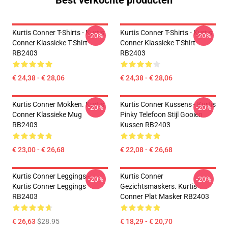
Best verkochte producten
Kurtis Conner T-Shirts - Kurtis
Kurtis Conner T-Shirts - Kurtis
-20%
-20%
Conner Klassieke T-Shirt
Conner Klassieke T-Shirt
RB2403
RB2403
€ 24,38 - € 28,06
€ 24,38 - € 28,06
Kurtis Conner Mokken. Kurtis
Kurtis Conner Kussens - Kurtis
-20%
-20%
Conner Klassieke Mug
Pinky Telefoon Stijl Gooien
RB2403
Kussen RB2403
€ 23,00 - € 26,68
€ 22,08 - € 26,68
Kurtis Conner Leggings -
Kurtis Conner
-20%
-20%
Kurtis Conner Leggings
Gezichtsmaskers. Kurtis
RB2403
Conner Plat Masker RB2403
€ 26,63
$28.95
€ 18,29 - € 20,70