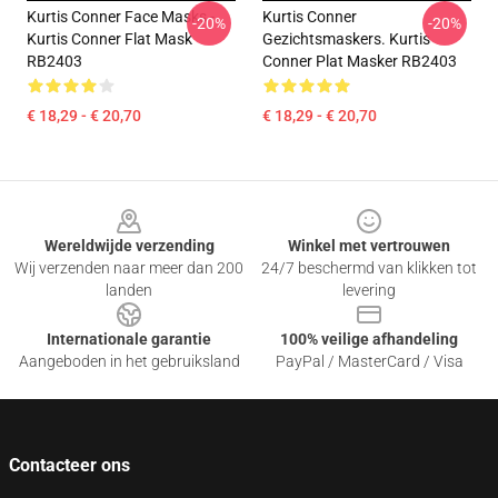
Kurtis Conner Face Masks -
Kurtis Conner
-20%
-20%
Kurtis Conner Flat Mask
Gezichtsmaskers. Kurtis
RB2403
Conner Plat Masker RB2403
€ 18,29 - € 20,70
€ 18,29 - € 20,70
Footer
Wereldwijde verzending
Winkel met vertrouwen
Wij verzenden naar meer dan 200
24/7 beschermd van klikken tot
landen
levering
Internationale garantie
100% veilige afhandeling
Aangeboden in het gebruiksland
PayPal / MasterCard / Visa
Contacteer ons