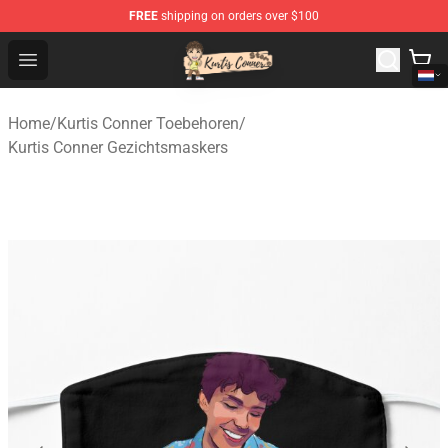
FREE
shipping on orders over $100
Kurtis Conner Store - Official Kurtis Conner Merchandise
Open menu
Home
/
Kurtis Conner Toebehoren
/
Kurtis Conner Gezichtsmaskers