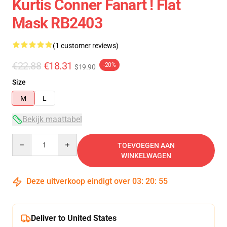
Kurtis Conner Fanart ! Flat
Mask RB2403
(1 customer reviews)
€22.88
€18.31
-20%
$19.90
Size
M
L
Bekijk maattabel
Quantity
TOEVOEGEN AAN
WINKELWAGEN
Deze uitverkoop eindigt over
03
:
20
:
54
Deliver to United States