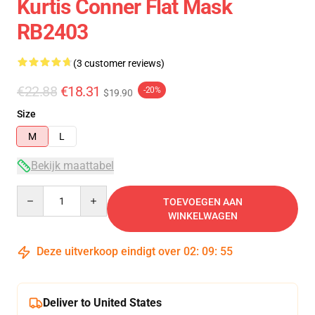
Kurtis Conner Flat Mask
RB2403
(3 customer reviews)
€22.88
€18.31
-20%
$19.90
Size
M
L
Bekijk maattabel
Quantity
TOEVOEGEN AAN
WINKELWAGEN
Deze uitverkoop eindigt over
02
:
09
:
54
Deliver to United States