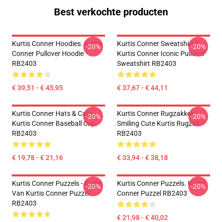
Best verkochte producten
Kurtis Conner Hoodies. Kurtis
Kurtis Conner Sweatshirts -
-20%
-20%
Conner Pullover Hoodie
Kurtis Conner Iconic Pullover
RB2403
Sweatshirt RB2403
€ 39,51 - € 45,95
€ 37,67 - € 44,11
Kurtis Conner Hats & Caps -
Kurtis Conner Rugzakken -
-20%
-20%
Kurtis Conner Baseball Cap
Smiling Cute Kurtis Rugzak
RB2403
RB2403
€ 19,78 - € 21,16
€ 33,94 - € 38,18
Kurtis Conner Puzzels - Kopie
Kurtis Conner Puzzels. Kurtis
-20%
-20%
Van Kurtis Conner Puzzel
Conner Puzzel RB2403
RB2403
€ 21,98 - € 40,02