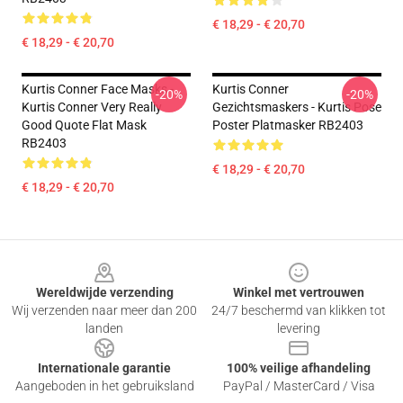
€ 18,29 - € 20,70
€ 18,29 - € 20,70
Kurtis Conner Face Masks -
Kurtis Conner
-20%
-20%
Kurtis Conner Very Really
Gezichtsmaskers - Kurtis Pose
Good Quote Flat Mask
Poster Platmasker RB2403
RB2403
€ 18,29 - € 20,70
€ 18,29 - € 20,70
Footer
Wereldwijde verzending
Winkel met vertrouwen
Wij verzenden naar meer dan 200
24/7 beschermd van klikken tot
landen
levering
Internationale garantie
100% veilige afhandeling
Aangeboden in het gebruiksland
PayPal / MasterCard / Visa