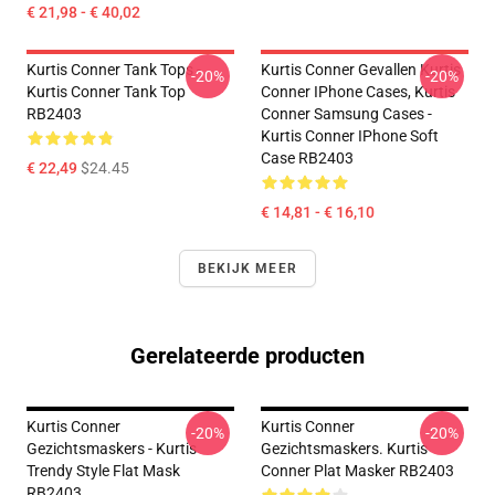
€ 21,98 - € 40,02
Kurtis Conner Tank Tops -
Kurtis Conner Gevallen Kurtis
-20%
-20%
Kurtis Conner Tank Top
Conner IPhone Cases, Kurtis
RB2403
Conner Samsung Cases -
Kurtis Conner IPhone Soft
Case RB2403
€ 22,49
$24.45
€ 14,81 - € 16,10
BEKIJK MEER
Gerelateerde producten
Kurtis Conner
Kurtis Conner
-20%
-20%
Gezichtsmaskers - Kurtis
Gezichtsmaskers. Kurtis
Trendy Style Flat Mask
Conner Plat Masker RB2403
RB2403