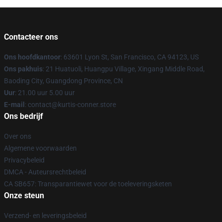
Contacteer ons
Ons hoofdkantoor
: 63601 Lyon St, San Francisco, CA 94123, US
Ons pakhuis
: 21 Huatuoli, Huangpu Village, Xingang Middle Road,
Baoding City, Guangdong Province, CN
Uur
: 21.00 uur 5.00 uur
E-mail
: contact@kurtis-conner.store
Ons bedrijf
Over ons
Algemene voorwaarden
Privacybeleid
DMCA - Auteursrechtbeleid
CA SB657: Transparantiewet voor de toeleveringsketen
Onze steun
Verzend- en leveringsbeleid