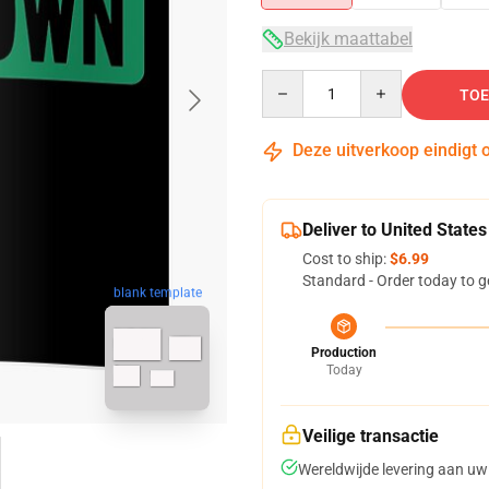
Bekijk maattabel
Quantity
TOE
Deze uitverkoop eindigt 
Deliver to United States
Cost to ship:
$6.99
Standard - Order today to g
blank template
Production
Today
Veilige transactie
Wereldwijde levering aan uw