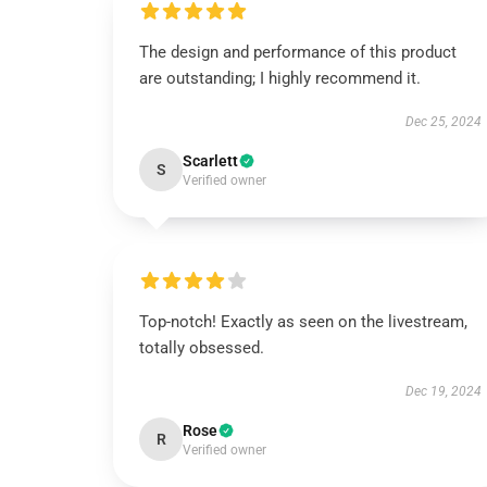
The design and performance of this product
are outstanding; I highly recommend it.
Dec 25, 2024
Scarlett
S
Verified owner
Top-notch! Exactly as seen on the livestream,
totally obsessed.
Dec 19, 2024
Rose
R
Verified owner