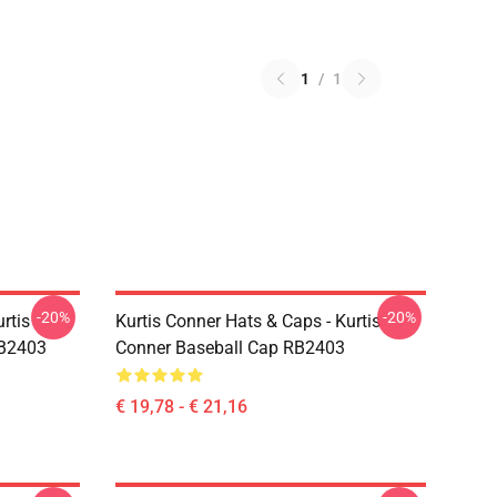
1
/
1
-20%
-20%
rtis
Kurtis Conner Hats & Caps - Kurtis
RB2403
Conner Baseball Cap RB2403
€ 19,78 - € 21,16