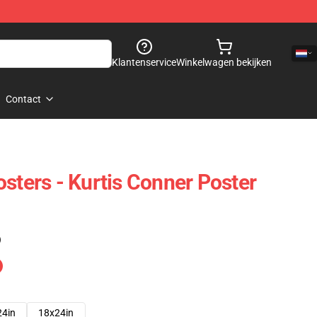
Klantenservice
Winkelwagen bekijken
Contact
sters - Kurtis Conner Poster
)
24in
18x24in