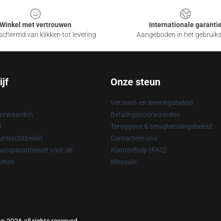
Winkel met vertrouwen
Internationale garanti
chermd van klikken tot levering
Aangeboden in het gebruik
jf
Onze steun
Verzend- en leveringsbeleid
oorwaarden
Betalingsvoorwaarden
d
Teruggave & terugbetalingsbeleid
rsrechtbeleid
Contacteer ons
ransparantiewet voor de
Klantenhulp (FAQ)
keten
Whosale