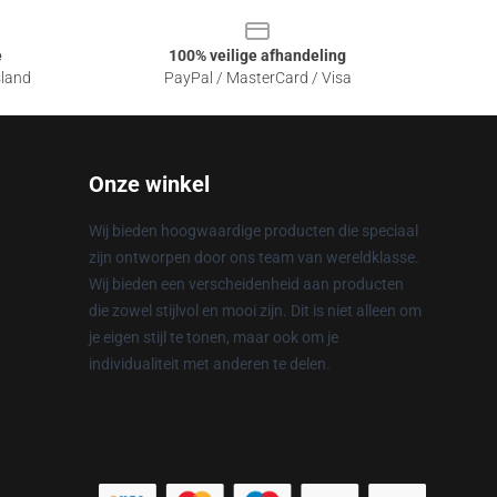
e
100% veilige afhandeling
sland
PayPal / MasterCard / Visa
Onze winkel
Wij bieden hoogwaardige producten die speciaal
zijn ontworpen door ons team van wereldklasse.
Wij bieden een verscheidenheid aan producten
die zowel stijlvol en mooi zijn. Dit is niet alleen om
je eigen stijl te tonen, maar ook om je
individualiteit met anderen te delen.