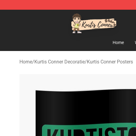
Kurtis Conner Store - Official Kurtis Conner Merchandi
Home
Home
/
Kurtis Conner Decoratie
/
Kurtis Conner Posters