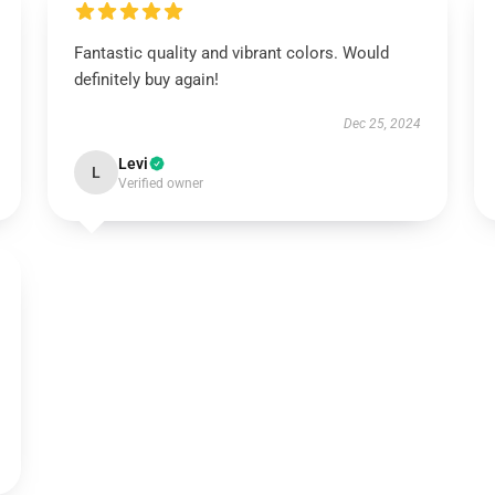
Fantastic quality and vibrant colors. Would
definitely buy again!
Dec 25, 2024
Levi
L
Verified owner