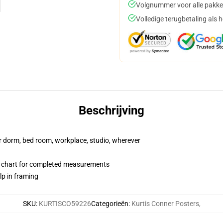
Volgnummer voor alle pakke
Volledige terugbetaling als 
Beschrijving
our dorm, bed room, workplace, studio, wherever
 chart for completed measurements
lp in framing
SKU
:
KURTISCO59226
Categorieën
:
Kurtis Conner Posters
,