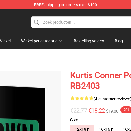
FREE
shipping on orders over $100
se Shop
Winkel
Winkel per categorie
Bestelling volgen
Blog
Kurtis Conner Po
RB2403
(4 customer reviews
€22.77
€18.22
-20%
$19.80
Size
12x18in
16x16in
16x