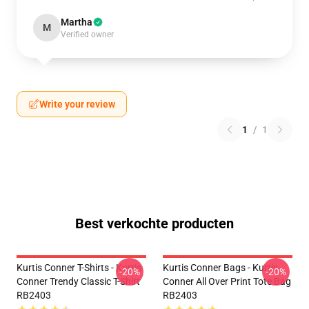
Martha
M
Verified owner
Write your review
1
/
1
Best verkochte producten
Kurtis Conner T-Shirts - Kurtis
Kurtis Conner Bags - Kurtis
-20%
-20%
Conner Trendy Classic T-Shirt
Conner All Over Print Tote Bag
RB2403
RB2403