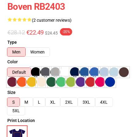
Boven RB2403
(2 customer reviews)
€28.12
€22.49
-20%
$24.45
Type
Men
Women
Color
Default
Size
S
M
L
XL
2XL
3XL
4XL
5XL
Print Location