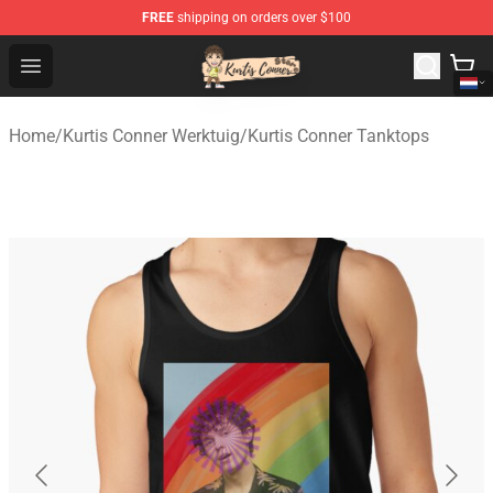
FREE
shipping on orders over $100
Kurtis Conner Store - Official Kurtis Conner Merchandise
Open menu
Home
/
Kurtis Conner Werktuig
/
Kurtis Conner Tanktops