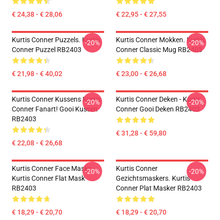
€ 24,38 - € 28,06
€ 22,95 - € 27,55
Kurtis Conner Puzzels. Kurtis
Kurtis Conner Mokken. Kurtis
-20%
-20%
Conner Puzzel RB2403
Conner Classic Mug RB2403
€ 21,98 - € 40,02
€ 23,00 - € 26,68
Kurtis Conner Kussens Kurtis
Kurtis Conner Deken - Kurtis
-20%
-20%
Conner Fanart! Gooi Kussen
Conner Gooi Deken RB2403
RB2403
€ 31,28 - € 59,80
€ 22,08 - € 26,68
Kurtis Conner Face Masks -
Kurtis Conner
-20%
-20%
Kurtis Conner Flat Mask
Gezichtsmaskers. Kurtis
RB2403
Conner Plat Masker RB2403
€ 18,29 - € 20,70
€ 18,29 - € 20,70