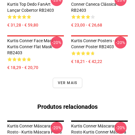
-20%
-20%
Kurtis Top Dedo FanArt
Conner Caneca Clássica
Lançar Cobertor RB2403
RB2403
€ 31,28 - € 59,80
€ 23,00 - € 26,68
Kurtis Conner Face Masks -
Kurtis Conner Posters - Kurtis
-20%
-20%
Kurtis Conner Flat Mask
Conner Poster RB2403
RB2403
€ 18,21 - € 42,22
€ 18,29 - € 20,70
VER MAIS
Produtos relacionados
Kurtis Conner Máscaras
Kurtis Conner Máscaras
-20%
-20%
Rosto - Kurtis Máscara Plana
Rosto Kurtis Conner Máscara