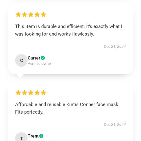
This item is durable and efficient. It’s exactly what I
was looking for and works flawlessly.
Dec 21, 2024
Carter
C
Verified owner
Affordable and reusable Kurtis Conner face mask.
Fits perfectly.
Dec 21, 2024
Trent
T