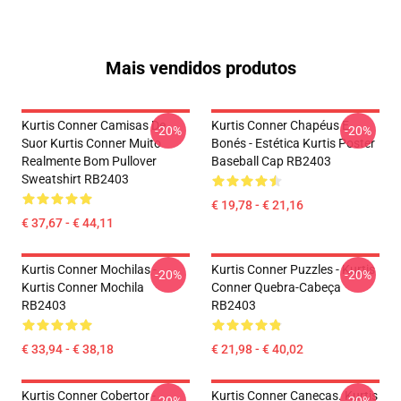
Mais vendidos produtos
Kurtis Conner Camisas De
Kurtis Conner Chapéus E
-20%
-20%
Suor Kurtis Conner Muito
Bonés - Estética Kurtis Poster
Realmente Bom Pullover
Baseball Cap RB2403
Sweatshirt RB2403
€ 19,78 - € 21,16
€ 37,67 - € 44,11
Kurtis Conner Mochilas -
Kurtis Conner Puzzles - Kurtis
-20%
-20%
Kurtis Conner Mochila
Conner Quebra-Cabeça
RB2403
RB2403
€ 33,94 - € 38,18
€ 21,98 - € 40,02
Kurtis Conner Cobertor -
Kurtis Conner Canecas. Kurtis