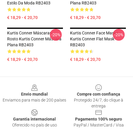
Estilo Da Moda RB2403
Plana RB2403
€ 18,29 - € 20,70
€ 18,29 - € 20,70
Kurtis Conner Máscaras
Kurtis Conner Face Masks -
-20%
-20%
Rosto Kurtis Conner Máscara
Kurtis Conner Flat Mask
Plana RB2403
RB2403
€ 18,29 - € 20,70
€ 18,29 - € 20,70
Footer
Envio mundial
Compre com confiança
Enviamos para mais de 200 países
Protegido 24/7, do clique à
entrega
Garantia internacional
Pagamento 100% seguro
Oferecido no país de uso
PayPal / MasterCard / Visa