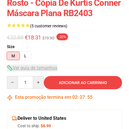
Rosto - Cópia De Kurtis Conner
Máscara Plana RB2403
(5 customer reviews)
€22.88
€18.31
-20%
$19.90
Size
M
L
Ver guia de tamanhos
Quantity
ADICIONAR AO CARRINHO
Esta promoção termina em
02
:
27
:
54
Deliver to United States
Cost to ship:
$6.99