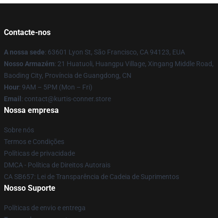
Contacte-nos
A nossa sede
: 63601 Lyon St, São Francisco, CA 94123, EUA
Nosso Armazém
: 21 Huatuoli, Huangpu Village, Xingang Middle Road,
Baoding City, Província de Guangdong, CN
Hour
: 9AM – 5PM (Mon – Fri)
Email
: contact@kurtis-conner.store
Nossa empresa
Sobre nós
Termos e Condições
Políticas de privacidade
DMCA - Política de Direitos Autorais
CA SB657: Lei de Transparência de Cadeia de Suprimentos
Nosso Suporte
Políticas de envio e entrega