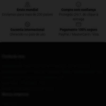
Envio mundial
Compre com confiança
Enviamos para mais de 200 países
Protegido 24/7, do clique à
entrega
Garantia internacional
Pagamento 100% seguro
Oferecido no país de uso
PayPal / MasterCard / Visa
Contacte-nos
A nossa sede
: 63601 Lyon St, São Francisco, CA 94123, EUA
Nosso Armazém
: 21 Huatuoli, Huangpu Village, Xingang Middle Road,
Baoding City, Província de Guangdong, CN
Hour
: 9AM – 5PM (Mon – Fri)
Email
: contact@kurtis-conner.store
Nossa empresa
Sobre nós