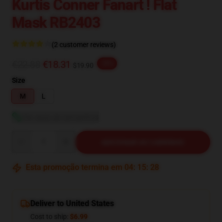
Kurtis Conner Fanart ! Flat
Mask RB2403
(2 customer reviews)
€22.88
€18.31
-20%
$19.90
Size
M
L
Ver guia de tamanhos
Quantity
ADICIONAR AO CARRINHO
Esta promoção termina em
04
:
15
:
27
Deliver to United States
Cost to ship:
$6.99