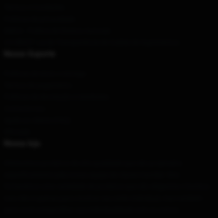
Termos e Condições
Políticas de privacidade
DMCA - Política de Direitos Autorais
CA SB657: Lei de Transparência de Cadeia de Suprimentos
Nosso Suporte
Políticas de envio e entrega
Termos de pagamento
Políticas de devolução e reembolso
Contacte-nos
Ajuda ao cliente (FAQ)
Whosale
Nossa loja
Oferecemos produtos de alta qualidade que são projetados
especificamente pela nossa equipe de classe mundial. Nós
fornecemos uma variedade de produtos que são elegantes e bonitos.
Isso não é apenas para mostrar seu estilo individual, mas também
para você compartilhar sua individualidade com os outros.