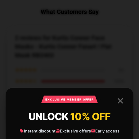
What Customers Say
2 reviews for Kurtis Conner Face
Masks - Kurtis Conner Fanart ! Flat
Mask RB2403
★★★★★
0%
★★★★☆
100%
★★★☆☆
0%
EXCLUSIVE MEMBER OFFER
★★☆☆☆
0%
UNLOCK
10% OFF
★☆☆☆☆
0%
Instant discount
Exclusive offers
Early access