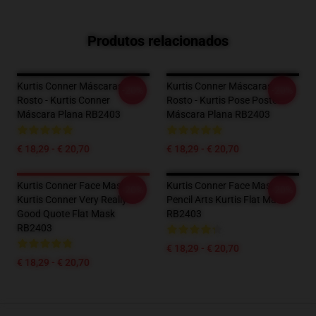
Produtos relacionados
Kurtis Conner Máscaras De
Kurtis Conner Máscaras De
-20%
-20%
Rosto - Kurtis Conner
Rosto - Kurtis Pose Poster
Máscara Plana RB2403
Máscara Plana RB2403
€ 18,29 - € 20,70
€ 18,29 - € 20,70
Kurtis Conner Face Masks -
Kurtis Conner Face Masks -
-20%
-20%
Kurtis Conner Very Really
Pencil Arts Kurtis Flat Mask
Good Quote Flat Mask
RB2403
RB2403
€ 18,29 - € 20,70
€ 18,29 - € 20,70
Footer