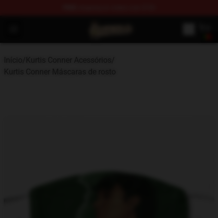
FREE
shipping on orders over $100
Kurtis Conner Store - Official Kurtis Conner Merchandise
Open menu
Início
/
Kurtis Conner Acessórios
/
Kurtis Conner Máscaras de rosto