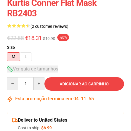
Kurtis Conner Flat Mask
RB2403
(2 customer reviews)
€22.88
€18.31
-20%
$19.90
Size
M
L
Ver guia de tamanhos
Quantity
ADICIONAR AO CARRINHO
Esta promoção termina em
04
:
11
:
54
Deliver to United States
Cost to ship:
$6.99