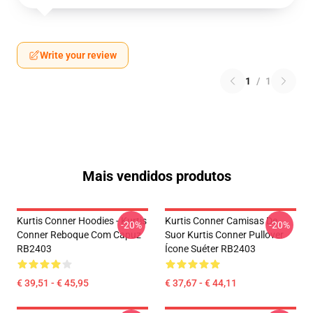
Write your review
1
/
1
Mais vendidos produtos
Kurtis Conner Hoodies - Kurtis
Kurtis Conner Camisas De
-20%
-20%
Conner Reboque Com Capuz
Suor Kurtis Conner Pullover
RB2403
Ícone Suéter RB2403
€ 39,51 - € 45,95
€ 37,67 - € 44,11