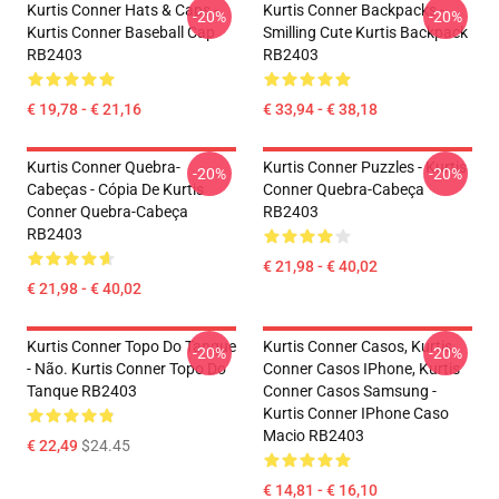
Kurtis Conner Hats & Caps -
Kurtis Conner Backpacks -
-20%
-20%
Kurtis Conner Baseball Cap
Smilling Cute Kurtis Backpack
RB2403
RB2403
€ 19,78 - € 21,16
€ 33,94 - € 38,18
Kurtis Conner Quebra-
Kurtis Conner Puzzles - Kurtis
-20%
-20%
Cabeças - Cópia De Kurtis
Conner Quebra-Cabeça
Conner Quebra-Cabeça
RB2403
RB2403
€ 21,98 - € 40,02
€ 21,98 - € 40,02
Kurtis Conner Topo Do Tanque
Kurtis Conner Casos, Kurtis
-20%
-20%
- Não. Kurtis Conner Topo Do
Conner Casos IPhone, Kurtis
Tanque RB2403
Conner Casos Samsung -
Kurtis Conner IPhone Caso
Macio RB2403
€ 22,49
$24.45
€ 14,81 - € 16,10