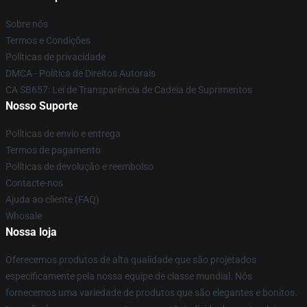
Sobre nós
Termos e Condições
Políticas de privacidade
DMCA - Política de Direitos Autorais
CA SB657: Lei de Transparência de Cadeia de Suprimentos
Nosso Suporte
Políticas de envio e entrega
Termos de pagamento
Políticas de devolução e reembolso
Contacte-nos
Ajuda ao cliente (FAQ)
Whosale
Nossa loja
Oferecemos produtos de alta qualidade que são projetados
especificamente pela nossa equipe de classe mundial. Nós
fornecemos uma variedade de produtos que são elegantes e bonitos.