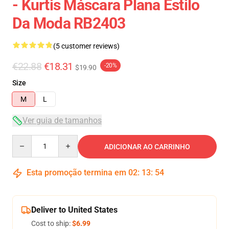
- Kurtis Máscara Plana Estilo
Da Moda RB2403
(5 customer reviews)
€22.88
€18.31
-20%
$19.90
Size
M
L
Ver guia de tamanhos
Quantity
ADICIONAR AO CARRINHO
Esta promoção termina em
02
:
13
:
54
Deliver to United States
Cost to ship:
$6.99