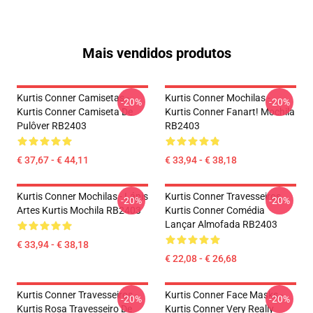
Mais vendidos produtos
Kurtis Conner Camisetas -
Kurtis Conner Mochilas -
-20%
-20%
Kurtis Conner Camiseta De
Kurtis Conner Fanart! Mochila
Pulôver RB2403
RB2403
€ 37,67 - € 44,11
€ 33,94 - € 38,18
Kurtis Conner Mochilas - Lápis
Kurtis Conner Travesseiros...
-20%
-20%
Artes Kurtis Mochila RB2403
Kurtis Conner Comédia
Lançar Almofada RB2403
€ 33,94 - € 38,18
€ 22,08 - € 26,68
Kurtis Conner Travesseiros -
Kurtis Conner Face Masks -
-20%
-20%
Kurtis Rosa Travesseiro De
Kurtis Conner Very Really