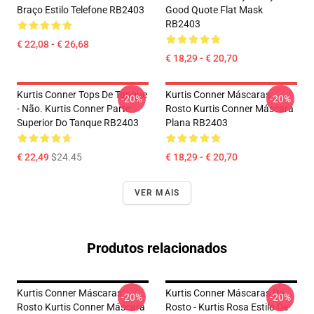
Braço Estilo Telefone RB2403
Good Quote Flat Mask
RB2403
€ 22,08 - € 26,68
€ 18,29 - € 20,70
Kurtis Conner Tops De Tanque
Kurtis Conner Máscaras
-20%
-20%
- Não. Kurtis Conner Parte
Rosto Kurtis Conner Máscara
Superior Do Tanque RB2403
Plana RB2403
€ 22,49
$24.45
€ 18,29 - € 20,70
VER MAIS
Produtos relacionados
Kurtis Conner Máscaras
Kurtis Conner Máscaras De
-20%
-20%
Rosto Kurtis Conner Máscara
Rosto - Kurtis Rosa Estilo De