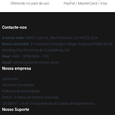
Oferecido no país de uso
PayPal / MasterCard / Visa
Contacte-nos
A nossa sede
: 63601 Lyon St, São Francisco, CA 94123, EUA
Nosso Armazém
: 21 Huatuoli, Huangpu Village, Xingang Middle Road,
Baoding City, Província de Guangdong, CN
Hour
: 9AM – 5PM (Mon – Fri)
Email
: contact@kurtis-conner.store
Nossa empresa
Sobre nós
Termos e Condições
Políticas de privacidade
DMCA - Política de Direitos Autorais
CA SB657: Lei de Transparência de Cadeia de Suprimentos
Nosso Suporte