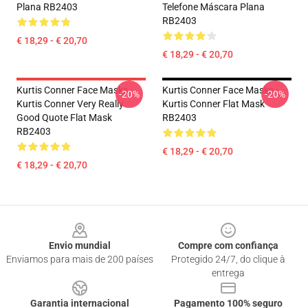
Plana RB2403
Telefone Máscara Plana
RB2403
€ 18,29 - € 20,70
€ 18,29 - € 20,70
Kurtis Conner Face Masks -
Kurtis Conner Face Masks -
-20%
-20%
Kurtis Conner Very Really
Kurtis Conner Flat Mask
Good Quote Flat Mask
RB2403
RB2403
€ 18,29 - € 20,70
€ 18,29 - € 20,70
Footer
Envio mundial
Compre com confiança
Enviamos para mais de 200 países
Protegido 24/7, do clique à
entrega
Garantia internacional
Pagamento 100% seguro