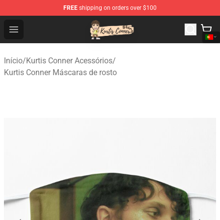
FREE
shipping on orders over $100
Kurtis Conner Store - Official Kurtis Conner Merchandise
Open menu
Início
/
Kurtis Conner Acessórios
/
Kurtis Conner Máscaras de rosto