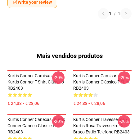
Write your review
1
/
1
Mais vendidos produtos
Kurtis Conner Camisas -
Kurtis Conner Camisas...
-20%
-20%
Kurtis Conner T-Shirt Clássico
Kurtis Conner Clássico T-Shirt
RB2403
RB2403
€ 24,38 - € 28,06
€ 24,38 - € 28,06
Kurtis Conner Canecas. Kurtis
Kurtis Conner Travesseiros -
-20%
-20%
Conner Caneca Clássica
Kurtis Rosa Travesseiro De
RB2403
Braço Estilo Telefone RB2403