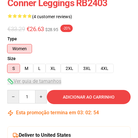
Conner Leggings RB2403
(4 customer reviews)
€33.29
€26.63
-20%
$28.95
Type
Women
Size
S
M
L
XL
2XL
3XL
4XL
Ver guia de tamanhos
Quantity
ADICIONAR AO CARRINHO
Esta promoção termina em
03
:
02
:
54
Deliver to United States