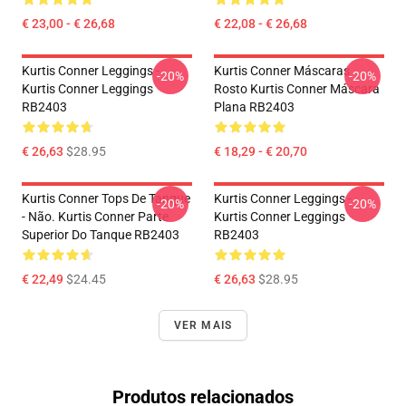
€ 23,00 - € 26,68
€ 22,08 - € 26,68
Kurtis Conner Leggings -
Kurtis Conner Máscaras
-20%
-20%
Kurtis Conner Leggings
Rosto Kurtis Conner Máscara
RB2403
Plana RB2403
€ 26,63
$28.95
€ 18,29 - € 20,70
Kurtis Conner Tops De Tanque
Kurtis Conner Leggings -
-20%
-20%
- Não. Kurtis Conner Parte
Kurtis Conner Leggings
Superior Do Tanque RB2403
RB2403
€ 22,49
$24.45
€ 26,63
$28.95
VER MAIS
Produtos relacionados