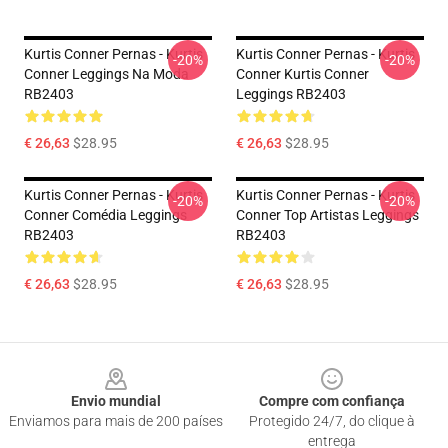
Kurtis Conner Pernas - Kurtis
Kurtis Conner Pernas - Kurtis
-20%
-20%
Conner Leggings Na Moda
Conner Kurtis Conner
RB2403
Leggings RB2403
€ 26,63
$28.95
€ 26,63
$28.95
Kurtis Conner Pernas - Kurtis
Kurtis Conner Pernas - Kurtis
-20%
-20%
Conner Comédia Leggings
Conner Top Artistas Leggings
RB2403
RB2403
€ 26,63
$28.95
€ 26,63
$28.95
Footer
Envio mundial
Compre com confiança
Enviamos para mais de 200 países
Protegido 24/7, do clique à
entrega