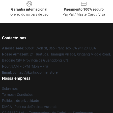
Garantia internacional
Pagamento 100% seguro
Oferecido no país de uso
PayPal / MasterCard / Visa
Contacte-nos
A nossa sede
: 63601 Lyon St, São Francisco, CA 94123, EUA
Nosso Armazém
: 21 Huatuoli, Huangpu Village, Xingang Middle Road,
Baoding City, Província de Guangdong, CN
Hour
: 9AM – 5PM (Mon – Fri)
Email
: contact@kurtis-conner.store
Nossa empresa
Sobre nós
Termos e Condições
Políticas de privacidade
DMCA - Política de Direitos Autorais
CA SB657: Lei de Transparência de Cadeia de Suprimentos