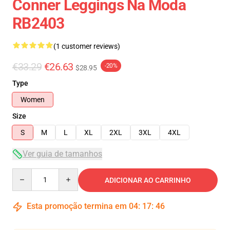
Conner Leggings Na Moda
RB2403
(1 customer reviews)
€33.29
€26.63
-20%
$28.95
Type
Women
Size
S
M
L
XL
2XL
3XL
4XL
Ver guia de tamanhos
Quantity
ADICIONAR AO CARRINHO
Esta promoção termina em
04
:
17
:
45