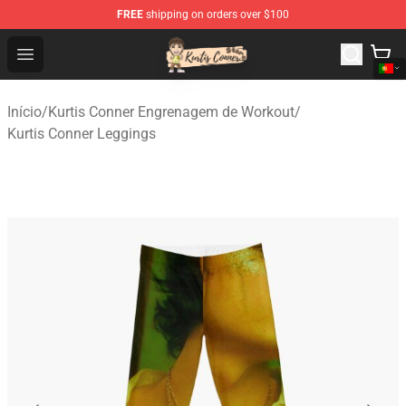
FREE
shipping on orders over $100
Kurtis Conner Store - Official Kurtis Conner Merchandise
Open menu
Início
/
Kurtis Conner Engrenagem de Workout
/
Kurtis Conner Leggings