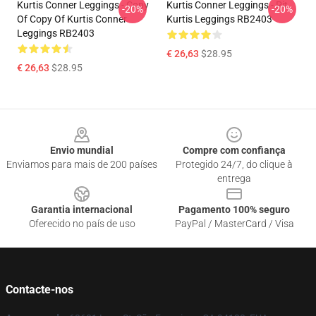
Kurtis Conner Leggings - Copy
Kurtis Conner Leggings - Pit
-20%
-20%
Of Copy Of Kurtis Conner
Kurtis Leggings RB2403
Leggings RB2403
€ 26,63
$28.95
€ 26,63
$28.95
Footer
Envio mundial
Compre com confiança
Enviamos para mais de 200 países
Protegido 24/7, do clique à
entrega
Garantia internacional
Pagamento 100% seguro
Oferecido no país de uso
PayPal / MasterCard / Visa
Contacte-nos