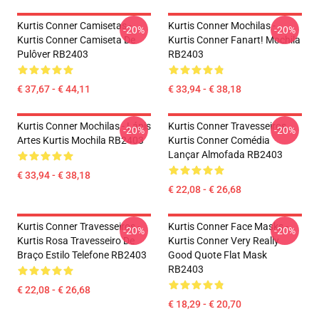
Kurtis Conner Camisetas -
Kurtis Conner Mochilas -
-20%
-20%
Kurtis Conner Camiseta De
Kurtis Conner Fanart! Mochila
Pulôver RB2403
RB2403
€ 37,67 - € 44,11
€ 33,94 - € 38,18
Kurtis Conner Mochilas - Lápis
Kurtis Conner Travesseiros...
-20%
-20%
Artes Kurtis Mochila RB2403
Kurtis Conner Comédia
Lançar Almofada RB2403
€ 33,94 - € 38,18
€ 22,08 - € 26,68
Kurtis Conner Travesseiros -
Kurtis Conner Face Masks -
-20%
-20%
Kurtis Rosa Travesseiro De
Kurtis Conner Very Really
Braço Estilo Telefone RB2403
Good Quote Flat Mask
RB2403
€ 22,08 - € 26,68
€ 18,29 - € 20,70