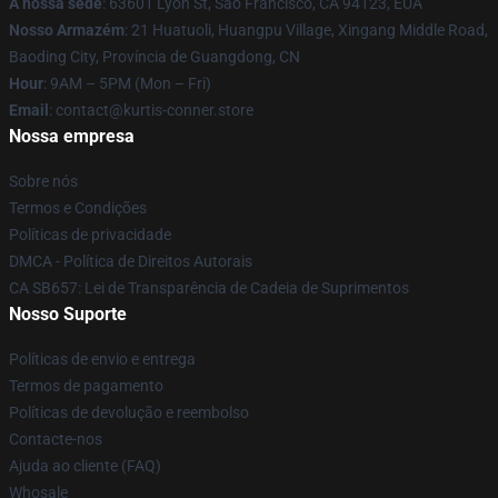
A nossa sede
: 63601 Lyon St, São Francisco, CA 94123, EUA
Nosso Armazém
: 21 Huatuoli, Huangpu Village, Xingang Middle Road,
Baoding City, Província de Guangdong, CN
Hour
: 9AM – 5PM (Mon – Fri)
Email
: contact@kurtis-conner.store
Nossa empresa
Sobre nós
Termos e Condições
Políticas de privacidade
DMCA - Política de Direitos Autorais
CA SB657: Lei de Transparência de Cadeia de Suprimentos
Nosso Suporte
Políticas de envio e entrega
Termos de pagamento
Políticas de devolução e reembolso
Contacte-nos
Ajuda ao cliente (FAQ)
Whosale