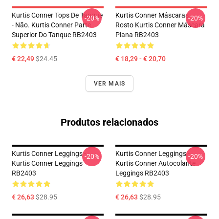
Kurtis Conner Tops De Tanque
Kurtis Conner Máscaras
-20%
-20%
- Não. Kurtis Conner Parte
Rosto Kurtis Conner Máscara
Superior Do Tanque RB2403
Plana RB2403
€ 22,49
$24.45
€ 18,29 - € 20,70
VER MAIS
Produtos relacionados
Kurtis Conner Leggings -
Kurtis Conner Leggings -
-20%
-20%
Kurtis Conner Leggings
Kurtis Conner Autocolante
RB2403
Leggings RB2403
€ 26,63
$28.95
€ 26,63
$28.95