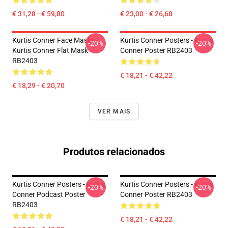
€ 31,28 - € 59,80
€ 23,00 - € 26,68
Kurtis Conner Face Masks -
Kurtis Conner Posters - Kurtis
-20%
-20%
Kurtis Conner Flat Mask
Conner Poster RB2403
RB2403
€ 18,21 - € 42,22
€ 18,29 - € 20,70
VER MAIS
Produtos relacionados
Kurtis Conner Posters - Kurtis
Kurtis Conner Posters - Kurtis
-20%
-20%
Conner Podcast Poster
Conner Poster RB2403
RB2403
€ 18,21 - € 42,22