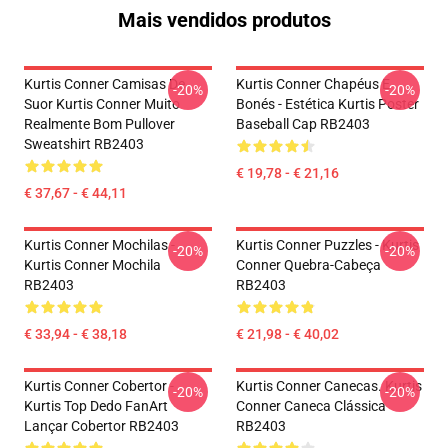
Mais vendidos produtos
Kurtis Conner Camisas De
Kurtis Conner Chapéus E
-20%
-20%
Suor Kurtis Conner Muito
Bonés - Estética Kurtis Poster
Realmente Bom Pullover
Baseball Cap RB2403
Sweatshirt RB2403
€ 19,78 - € 21,16
€ 37,67 - € 44,11
Kurtis Conner Mochilas -
Kurtis Conner Puzzles - Kurtis
-20%
-20%
Kurtis Conner Mochila
Conner Quebra-Cabeça
RB2403
RB2403
€ 33,94 - € 38,18
€ 21,98 - € 40,02
Kurtis Conner Cobertor -
Kurtis Conner Canecas. Kurtis
-20%
-20%
Kurtis Top Dedo FanArt
Conner Caneca Clássica
Lançar Cobertor RB2403
RB2403