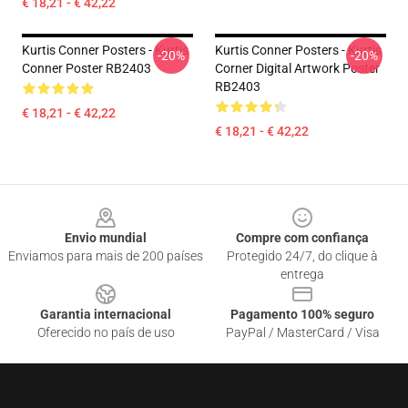
€ 18,21 - € 42,22
Kurtis Conner Posters - Kurtis
Kurtis Conner Posters - Kurtis
-20%
-20%
Conner Poster RB2403
Corner Digital Artwork Poster
RB2403
€ 18,21 - € 42,22
€ 18,21 - € 42,22
Footer
Envio mundial
Compre com confiança
Enviamos para mais de 200 países
Protegido 24/7, do clique à
entrega
Garantia internacional
Pagamento 100% seguro
Oferecido no país de uso
PayPal / MasterCard / Visa