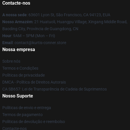
Contacte-nos
A nossa sede
: 63601 Lyon St, São Francisco, CA 94123, EUA
Nosso Armazém
: 21 Huatuoli, Huangpu Village, Xingang Middle Road,
Baoding City, Província de Guangdong, CN
Hour
: 9AM – 5PM (Mon – Fri)
Email
: contact@kurtis-conner.store
Nossa empresa
Sobre nós
Termos e Condições
Políticas de privacidade
DMCA - Política de Direitos Autorais
CA SB657: Lei de Transparência de Cadeia de Suprimentos
Nosso Suporte
Políticas de envio e entrega
Termos de pagamento
Políticas de devolução e reembolso
Contacte-nos