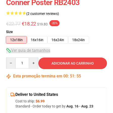
Conner Poster RB2403
(2 customer reviews)
€22.77
€18.22
-20%
$19.80
Size
12x18in
16x16in
16x24in
18x24in
Ver guia de tamanhos
Quantity
ADICIONAR AO CARRINHO
Esta promoção termina em
00
:
51
:
55
Deliver to United States
Cost to ship:
$6.99
Standard - Order today to get by
Aug. 16 - Aug. 23