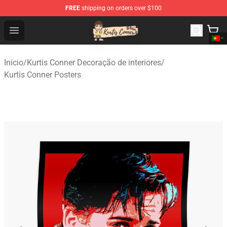
FREE
shipping on orders over $100
Kurtis Conner Store - Official Kurtis Conner Merchandise
Open menu
Início
/
Kurtis Conner Decoração de interiores
/
Kurtis Conner Posters