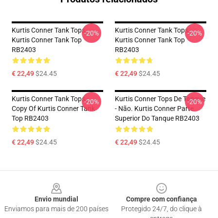
Kurtis Conner Tank Tops -
Kurtis Conner Tank Tops -
-20%
-20%
Kurtis Conner Tank Top
Kurtis Conner Tank Top
RB2403
RB2403
€ 22,49
$24.45
€ 22,49
$24.45
Kurtis Conner Tank Tops -
Kurtis Conner Tops De Tanque
-20%
-20%
Copy Of Kurtis Conner Tank
- Não. Kurtis Conner Parte
Top RB2403
Superior Do Tanque RB2403
€ 22,49
$24.45
€ 22,49
$24.45
Footer
Envio mundial
Compre com confiança
Enviamos para mais de 200 países
Protegido 24/7, do clique à