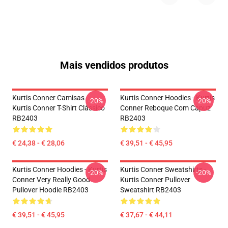
Mais vendidos produtos
Kurtis Conner Camisas -
Kurtis Conner Hoodies - Kurtis
-20%
-20%
Kurtis Conner T-Shirt Clássico
Conner Reboque Com Capuz
RB2403
RB2403
€ 24,38 - € 28,06
€ 39,51 - € 45,95
Kurtis Conner Hoodies - Kurtis
Kurtis Conner Sweatshirts -
-20%
-20%
Conner Very Really Good
Kurtis Conner Pullover
Pullover Hoodie RB2403
Sweatshirt RB2403
€ 39,51 - € 45,95
€ 37,67 - € 44,11