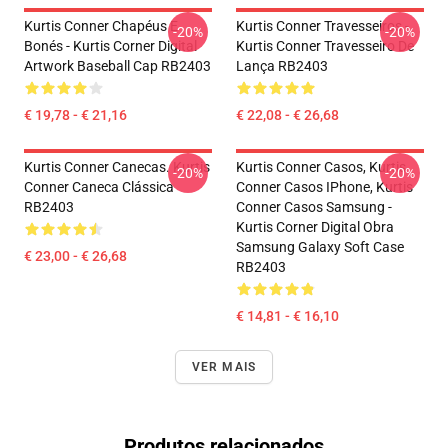
Kurtis Conner Chapéus E
Kurtis Conner Travesseiros -
-20%
-20%
Bonés - Kurtis Corner Digital
Kurtis Conner Travesseiro De
Artwork Baseball Cap RB2403
Lança RB2403
€ 19,78 - € 21,16
€ 22,08 - € 26,68
Kurtis Conner Canecas. Kurtis
Kurtis Conner Casos, Kurtis
-20%
-20%
Conner Caneca Clássica
Conner Casos IPhone, Kurtis
RB2403
Conner Casos Samsung -
Kurtis Corner Digital Obra
Samsung Galaxy Soft Case
€ 23,00 - € 26,68
RB2403
€ 14,81 - € 16,10
VER MAIS
Produtos relacionados