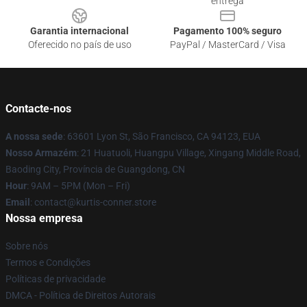
entrega
Garantia internacional
Pagamento 100% seguro
Oferecido no país de uso
PayPal / MasterCard / Visa
Contacte-nos
A nossa sede
: 63601 Lyon St, São Francisco, CA 94123, EUA
Nosso Armazém
: 21 Huatuoli, Huangpu Village, Xingang Middle Road,
Baoding City, Província de Guangdong, CN
Hour
: 9AM – 5PM (Mon – Fri)
Email
: contact@kurtis-conner.store
Nossa empresa
Sobre nós
Termos e Condições
Políticas de privacidade
DMCA - Política de Direitos Autorais