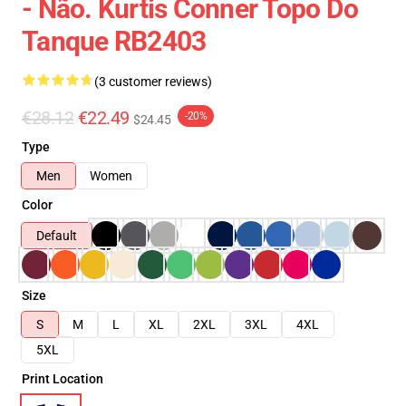
- Não. Kurtis Conner Topo Do
Tanque RB2403
(3 customer reviews)
€28.12
€22.49
-20%
$24.45
Type
Men
Women
Color
Default
Size
S
M
L
XL
2XL
3XL
4XL
5XL
Print Location