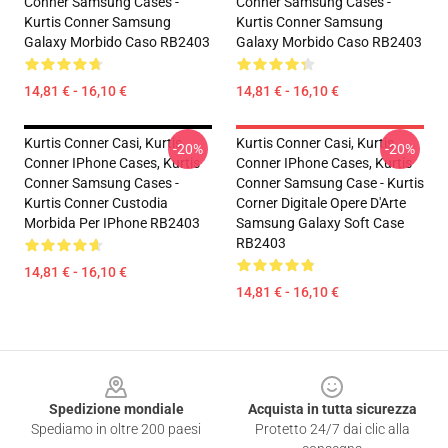
Conner Samsung Cases -
Conner Samsung Cases -
Kurtis Conner Samsung
Kurtis Conner Samsung
Galaxy Morbido Caso RB2403
Galaxy Morbido Caso RB2403
14,81 € - 16,10 €
14,81 € - 16,10 €
Kurtis Conner Casi, Kurtis
Kurtis Conner Casi, Kurtis
-20%
-20%
Conner IPhone Cases, Kurtis
Conner IPhone Cases, Kurtis
Conner Samsung Cases -
Conner Samsung Case - Kurtis
Kurtis Conner Custodia
Corner Digitale Opere D'Arte
Morbida Per IPhone RB2403
Samsung Galaxy Soft Case
RB2403
14,81 € - 16,10 €
14,81 € - 16,10 €
Footer
Spedizione mondiale
Acquista in tutta sicurezza
Spediamo in oltre 200 paesi
Protetto 24/7 dai clic alla