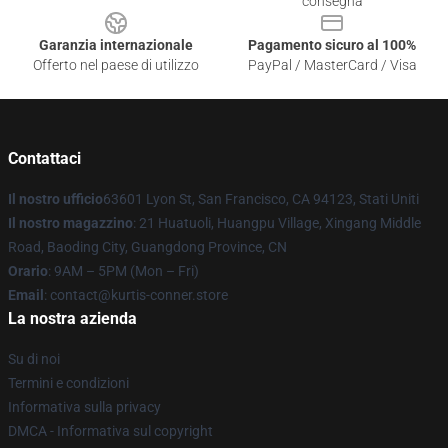
consegna
Garanzia internazionale
Pagamento sicuro al 100%
Offerto nel paese di utilizzo
PayPal / MasterCard / Visa
Contattaci
Il nostro ufficio
63601 Lyon St, San Francisco, CA 94123, Stati Uniti
Il nostro magazzino
: 21 Huatuoli, Huangpu Village, Xingang Middle
Road, Baoding City, Guangdong Province, CN
Orario
: 9AM – 5PM (Mon – Fri)
Email
: contact@kurtis-conner.store
La nostra azienda
Su di noi
Termini e condizioni
Informativa sulla privacy
DMCA - Informativa sul copyright