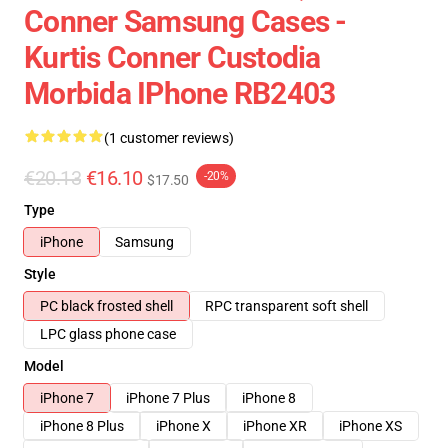
Conner Samsung Cases -
Kurtis Conner Custodia
Morbida IPhone RB2403
(1 customer reviews)
€20.13
€16.10
-20%
$17.50
Type
iPhone
Samsung
Style
PC black frosted shell
RPC transparent soft shell
LPC glass phone case
Model
iPhone 7
iPhone 7 Plus
iPhone 8
iPhone 8 Plus
iPhone X
iPhone XR
iPhone XS