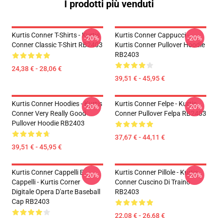
I prodotti più venduti
Kurtis Conner T-Shirts - Kurtis
Kurtis Conner Cappucci -
-20%
-20%
Conner Classic T-Shirt RB2403
Kurtis Conner Pullover Hoodie
RB2403
24,38 € - 28,06 €
39,51 € - 45,95 €
Kurtis Conner Hoodies - Kurtis
Kurtis Conner Felpe - Kurtis
-20%
-20%
Conner Very Really Good
Conner Pullover Felpa RB2403
Pullover Hoodie RB2403
37,67 € - 44,11 €
39,51 € - 45,95 €
Kurtis Conner Cappelli E
Kurtis Conner Pillole - Kurtis
-20%
-20%
Cappelli - Kurtis Corner
Conner Cuscino Di Traino
Digitale Opera D'arte Baseball
RB2403
Cap RB2403
22,08 € - 26,68 €