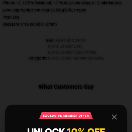
iPhone 12, 12 Professional, 12 Professional Max, e 12 mini istanze
sono appropriati con ricarica MagSafe, troppo
Peso 26g
Spessore 1/16 pollici (1.6mm)
SKU
:
KURTISCO29491
Kurtis Conner Casi
,
Kurtis Conner Case iPhone
,
Categorie
:
Kurtis Conner Samsung Cases
,
What Customers Say
1 reviews for Kurtis Conner Cases,
EXCLUSIVE MEMBER OFFER
Kurtis Conner iPhone Cases, Kurtis
Conner Samsung Cases - Kurtis Conner
UNLOCK
10% OFF