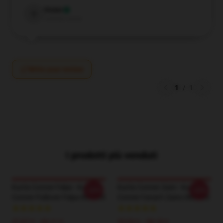
Violet
V
Verified owner
Write your review
1
/
1
I prodotti più venduti
Kurtis Conner Felpe - Kurtis
Kurtis Conner Zaini - Kurtis
-20%
-20%
Conner Pullover Felpa RB2403
Conner Fanart! Zaino RB2403
37,67 € - 44,11 €
33,94 € - 38,18 €