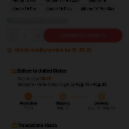
iPhone 15 Pro
iPhone 15 Pro Max
iphone 16
iphone 16 Pro
iphone 16 Plus
iphone 16 Pro Max
Visualizza guida alle taglie
Quantity
AGGIUNGI AL CARRELLO
Questa vendita termina tra
00
:
42
:
27
Deliver to United States
Cost to ship:
$6.99
Standard - Order today to get by
Aug. 16 - Aug. 23
Production
Shipping
Delivered
Today
Aug. 12
Aug. 16 - Aug. 23
Transazione sicura