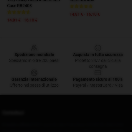
Case RB2403
14,81 € - 16,10 €
14,81 € - 16,10 €
Footer
Spedizione mondiale
Acquista in tutta sicurezza
Spediamo in oltre 200 paesi
Protetto 24/7 dai clic alla
consegna
Garanzia internazionale
Pagamento sicuro al 100%
Offerto nel paese di utilizzo
PayPal / MasterCard / Visa
Contattaci
Il nostro ufficio
63601 Lyon St, San Francisco, CA 94123, Stati Uniti
Il nostro magazzino
: 21 Huatuoli, Huangpu Village, Xingang Middle