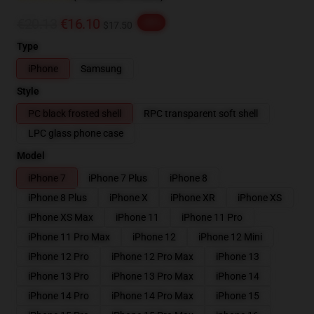
€20.13
€16.10
-20%
$17.50
Type
iPhone
Samsung
Style
PC black frosted shell
RPC transparent soft shell
LPC glass phone case
Model
iPhone 7
iPhone 7 Plus
iPhone 8
iPhone 8 Plus
iPhone X
iPhone XR
iPhone XS
iPhone XS Max
iPhone 11
iPhone 11 Pro
iPhone 11 Pro Max
iPhone 12
iPhone 12 Mini
iPhone 12 Pro
iPhone 12 Pro Max
iPhone 13
iPhone 13 Pro
iPhone 13 Pro Max
iPhone 14
iPhone 14 Pro
iPhone 14 Pro Max
iPhone 15