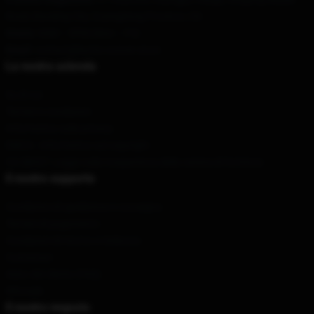
Road, Baoding City, Guangdong Province, CN
Orario
: 9AM – 5PM (Mon – Fri)
Email
: contact@kurtis-conner.store
La nostra azienda
Su di noi
Termini e condizioni
Informativa sulla privacy
DMCA - Informativa sul copyright
CA SB657: Legge sulla trasparenza della catena di fornitura
Il nostro supporto
Condizioni di spedizione e consegna
Termini di pagamento
Condizioni di ritorno e rimborso
Contattaci
Aiuto del cliente (FAQ)
Whosale
Il nostro negozio