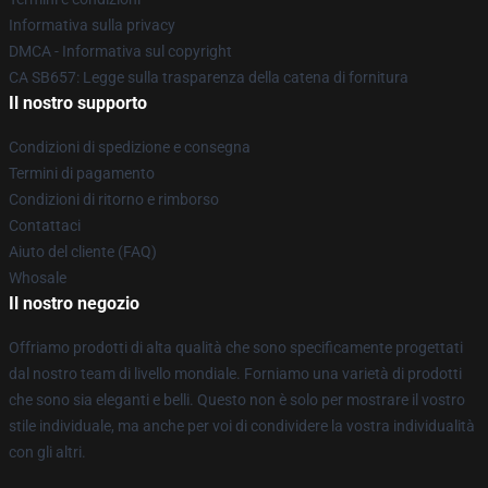
Informativa sulla privacy
DMCA - Informativa sul copyright
CA SB657: Legge sulla trasparenza della catena di fornitura
Il nostro supporto
Condizioni di spedizione e consegna
Termini di pagamento
Condizioni di ritorno e rimborso
Contattaci
Aiuto del cliente (FAQ)
Whosale
Il nostro negozio
Offriamo prodotti di alta qualità che sono specificamente progettati
dal nostro team di livello mondiale. Forniamo una varietà di prodotti
che sono sia eleganti e belli. Questo non è solo per mostrare il vostro
stile individuale, ma anche per voi di condividere la vostra individualità
con gli altri.