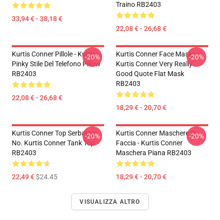
Traino RB2403
33,94 € - 38,18 €
22,08 € - 26,68 €
Kurtis Conner Pillole - Kurtis
Kurtis Conner Face Masks -
-20%
-20%
Pinky Stile Del Telefono Pillow
Kurtis Conner Very Really
RB2403
Good Quote Flat Mask
RB2403
22,08 € - 26,68 €
18,29 € - 20,70 €
Kurtis Conner Top Serbatoio -
Kurtis Conner Maschere Di
-20%
-20%
No. Kurtis Conner Tank Top
Faccia - Kurtis Conner
RB2403
Maschera Piana RB2403
22,49 €
$24.45
18,29 € - 20,70 €
VISUALIZZA ALTRO