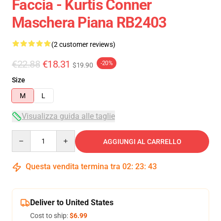
Faccia - Kurtis Conner
Maschera Piana RB2403
(2 customer reviews)
€22.88
€18.31
-20%
$19.90
Size
M
L
Visualizza guida alle taglie
Quantity
AGGIUNGI AL CARRELLO
Questa vendita termina tra
02
:
23
:
43
Deliver to United States
Cost to ship:
$6.99