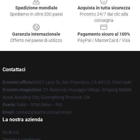
Spedizione mondiale
Acquista in tutta sicurezza
Spediamo in oltre 200 paesi
Protetto 24/7 dai clic alla
consegna
Garanzia internazionale
Pagamento sicuro al 100%
Offerto nel paese di utilizzo
PayPal / MasterCard / Visa
Contattaci
Il nostro ufficio
63601 Lyon St, San Francisco, CA 94123, Stati Uniti
Il nostro magazzino
: 21 Huatuoli, Huangpu Village, Xingang Middle
Road, Baoding City, Guangdong Province, CN
Orario
: 9AM – 5PM (Mon – Fri)
Email
: contact@kurtis-conner.store
La nostra azienda
Su di noi
Termini e condizioni