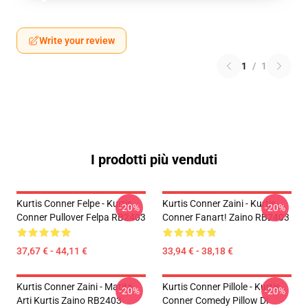
Write your review
1
/
1
I prodotti più venduti
Kurtis Conner Felpe - Kurtis
Kurtis Conner Zaini - Kurtis
-20%
-20%
Conner Pullover Felpa RB2403
Conner Fanart! Zaino RB2403
37,67 € - 44,11 €
33,94 € - 38,18 €
Kurtis Conner Zaini - Matita
Kurtis Conner Pillole - Kurtis
-20%
-20%
Arti Kurtis Zaino RB2403
Conner Comedy Pillow Di