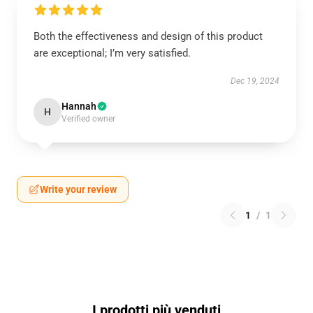
Both the effectiveness and design of this product
are exceptional; I’m very satisfied.
Dec 19, 2024
Hannah
H
Verified owner
Write your review
1
/
1
I prodotti più venduti