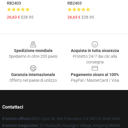
RB2403
RB2403
26,63 €
$28.95
26,63 €
$28.95
Footer
Spedizione mondiale
Acquista in tutta sicurezza
Spediamo in oltre 200 paesi
Protetto 24/7 dai clic alla
consegna
Garanzia internazionale
Pagamento sicuro al 100%
Offerto nel paese di utilizzo
PayPal / MasterCard / Visa
Contattaci
Il nostro ufficio
63601 Lyon St, San Francisco, CA 94123, Stati Uniti
Il nostro magazzino
: 21 Huatuoli, Huangpu Village, Xingang Middle