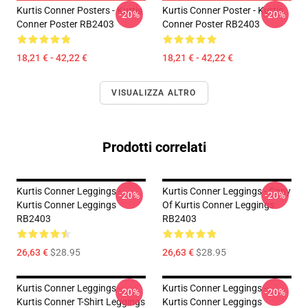
Kurtis Conner Posters - Kurtis
Kurtis Conner Poster - Kurtis
-20%
-20%
Conner Poster RB2403
Conner Poster RB2403
18,21 € - 42,22 €
18,21 € - 42,22 €
VISUALIZZA ALTRO
Prodotti correlati
Kurtis Conner Leggings -
Kurtis Conner Leggings - Copy
-20%
-20%
Kurtis Conner Leggings
Of Kurtis Conner Leggings
RB2403
RB2403
26,63 €
$28.95
26,63 €
$28.95
Kurtis Conner Leggings -
Kurtis Conner Leggings -
-20%
-20%
Kurtis Conner T-Shirt Leggings
Kurtis Conner Leggings