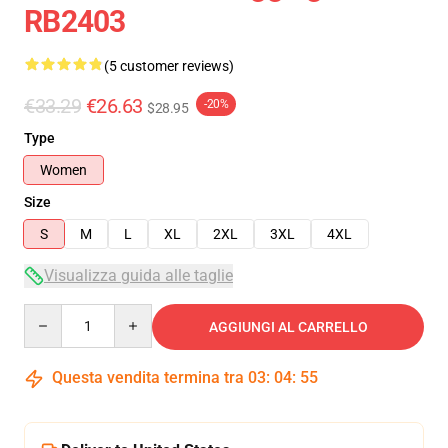
RB2403
(5 customer reviews)
€33.29
€26.63
-20%
$28.95
Type
Women
Size
S
M
L
XL
2XL
3XL
4XL
Visualizza guida alle taglie
Quantity
AGGIUNGI AL CARRELLO
Questa vendita termina tra
03
:
04
:
54