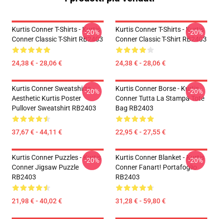
Kurtis Conner T-Shirts - Kurtis
Kurtis Conner T-Shirts - Kurtis
-20%
-20%
Conner Classic T-Shirt RB2403
Conner Classic T-Shirt RB2403
24,38 € - 28,06 €
24,38 € - 28,06 €
Kurtis Conner Sweatshirts -
Kurtis Conner Borse - Kurtis
-20%
-20%
Aesthetic Kurtis Poster
Conner Tutta La Stampa Tote
Pullover Sweatshirt RB2403
Bag RB2403
37,67 € - 44,11 €
22,95 € - 27,55 €
Kurtis Conner Puzzles - Kurtis
Kurtis Conner Blanket - Kurtis
-20%
-20%
Conner Jigsaw Puzzle
Conner Fanart! Portafoglio
RB2403
RB2403
21,98 € - 40,02 €
31,28 € - 59,80 €