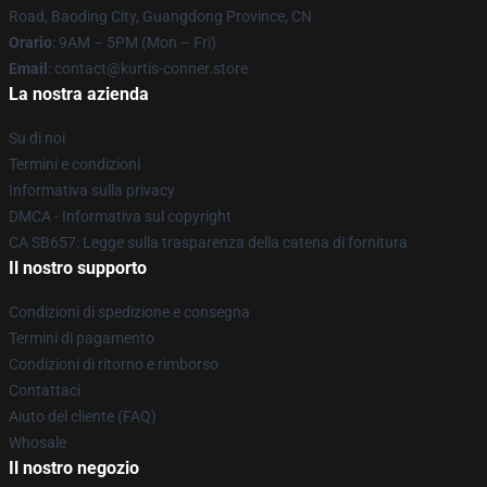
Road, Baoding City, Guangdong Province, CN
Orario
: 9AM – 5PM (Mon – Fri)
Email
: contact@kurtis-conner.store
La nostra azienda
Su di noi
Termini e condizioni
Informativa sulla privacy
DMCA - Informativa sul copyright
CA SB657: Legge sulla trasparenza della catena di fornitura
Il nostro supporto
Condizioni di spedizione e consegna
Termini di pagamento
Condizioni di ritorno e rimborso
Contattaci
Aiuto del cliente (FAQ)
Whosale
Il nostro negozio