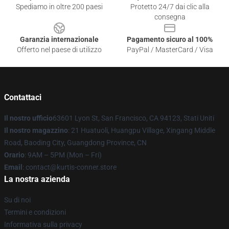
Spediamo in oltre 200 paesi
Protetto 24/7 dai clic alla
consegna
Garanzia internazionale
Pagamento sicuro al 100%
Offerto nel paese di utilizzo
PayPal / MasterCard / Visa
Contattaci
Il nostro ufficio
63601 Lyon St, San Francisco, CA 94123, Stati Uniti
Il nostro magazzino
: 21 Huatuoli, Huangpu Village, Xingang Middle
Road, Baoding City, Guangdong Province, CN
Orario
: 9AM – 5PM (Mon – Fri)
Email
: contact@kurtis-conner.store
La nostra azienda
Su di noi
Termini e condizioni
Informativa sulla privacy