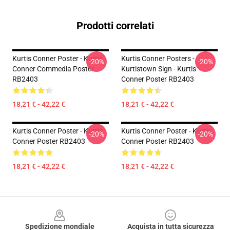
Prodotti correlati
Kurtis Conner Poster - Kurtis
Kurtis Conner Posters -
-20%
-20%
Conner Commedia Poster
Kurtistown Sign - Kurtis
RB2403
Conner Poster RB2403
18,21 € - 42,22 €
18,21 € - 42,22 €
Kurtis Conner Poster - Kurtis
Kurtis Conner Poster - Kurtis
-20%
-20%
Conner Poster RB2403
Conner Poster RB2403
18,21 € - 42,22 €
18,21 € - 42,22 €
Footer
Spedizione mondiale
Acquista in tutta sicurezza