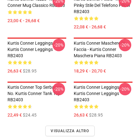
-20%
-20%
Conner Mug Classico RB2403
Pinky Stile Del Telefono Pillow
RB2403
23,00 € - 26,68 €
22,08 € - 26,68 €
Kurtis Conner Leggings -
Kurtis Conner Maschere Di
-20%
-20%
Kurtis Conner Leggings
Faccia - Kurtis Conner
RB2403
Maschera Piana RB2403
26,63 €
$28.95
18,29 € - 20,70 €
Kurtis Conner Top Serbatoio -
Kurtis Conner Leggings -
-20%
-20%
No. Kurtis Conner Tank Top
Kurtis Conner Leggings
RB2403
RB2403
22,49 €
$24.45
26,63 €
$28.95
VISUALIZZA ALTRO