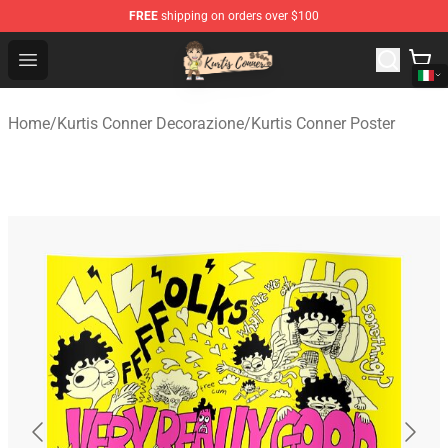
FREE
shipping on orders over $100
Kurtis Conner Store - Official Kurtis Conner Merchandise
Open menu
Home
/
Kurtis Conner Decorazione
/
Kurtis Conner Poster