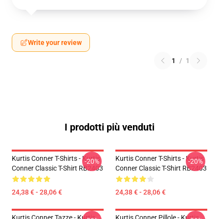
Write your review
1
/
1
I prodotti più venduti
Kurtis Conner T-Shirts - Kurtis
Kurtis Conner T-Shirts - Kurtis
-20%
-20%
Conner Classic T-Shirt RB2403
Conner Classic T-Shirt RB2403
24,38 € - 28,06 €
24,38 € - 28,06 €
Kurtis Conner Tazze - Kurtis
Kurtis Conner Pillole - Kurtis