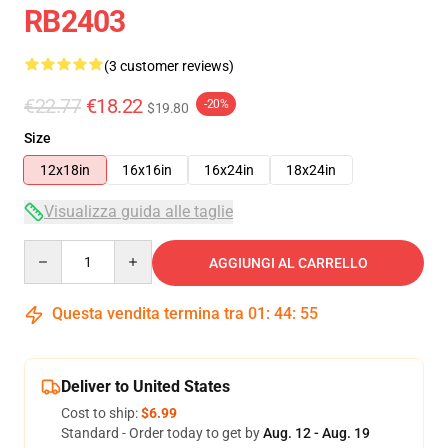
RB2403
(3 customer reviews)
€22.77
€18.22
-20%
$19.80
Size
12x18in
16x16in
16x24in
18x24in
Visualizza guida alle taglie
Quantity
AGGIUNGI AL CARRELLO
Questa vendita termina tra
01
:
44
:
54
Deliver to United States
Cost to ship:
$6.99
Standard - Order today to get by
Aug. 12 - Aug. 19