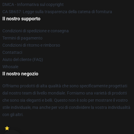
DMCA - Informativa sul copyright
CA SB657: Legge sulla trasparenza della catena di fornitura
Il nostro supporto
Condizioni di spedizione e consegna
Termini di pagamento
Condizioni di ritorno e rimborso
Contattaci
Aiuto del cliente (FAQ)
Whosale
Il nostro negozio
Offriamo prodotti di alta qualità che sono specificamente progettati
dal nostro team di livello mondiale. Forniamo una varietà di prodotti
che sono sia eleganti e belli. Questo non è solo per mostrare il vostro
stile individuale, ma anche per voi di condividere la vostra individualità
con gli altri.