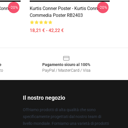
-20%
-20%
 Conner
Kurtis Conner Poster - Kurtis Conner
Commedia Poster RB2403
18,21 € - 42,22 €
e
Pagamento sicuro al 100%
zo
PayPal / MasterCard / Visa
Il nostro negozio
Offriamo prodotti di alta qualità che sono
specificamente progettati dal nostro team di
livello mondiale. Forniamo una varietà di prodotti