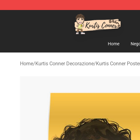
Kurtis Conner Store - Official Kurtis Conner Merchandi
Home
Nego
Home
/
Kurtis Conner Decorazione
/
Kurtis Conner Poste