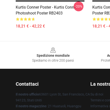
-20%
Kurtis Conner Poster - Kurtis Conner
Kurtis Con
Photoshoot Poster RB2403
Poster R
18,21 € - 42,22 €
18,21 € - 
Footer
Spedizione mondiale
A
Spediamo in oltre 200 paesi
Protet
Contattaci
La nostr
Il nostro ufficio
63601 Lyon St, San Francisco, CA
Su di noi
94123, Stati Uniti
Termini e con
Il nostro magazzino
: 21 Huatuoli, Huangpu
Informativa s