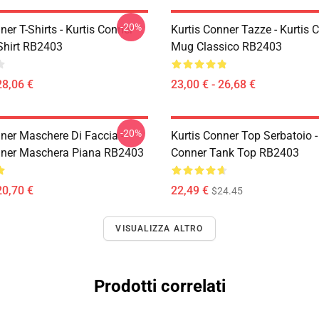
-20%
ner T-Shirts - Kurtis Conner
Kurtis Conner Tazze - Kurtis 
-Shirt RB2403
Mug Classico RB2403
28,06 €
23,00 € - 26,68 €
-20%
nner Maschere Di Faccia -
Kurtis Conner Top Serbatoio -
nner Maschera Piana RB2403
Conner Tank Top RB2403
20,70 €
22,49 €
$24.45
VISUALIZZA ALTRO
Prodotti correlati