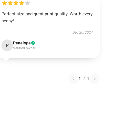
Perfect size and great print quality. Worth every
penny!
Dec 20, 2024
Penelope
P
Verified owner
1
/
1