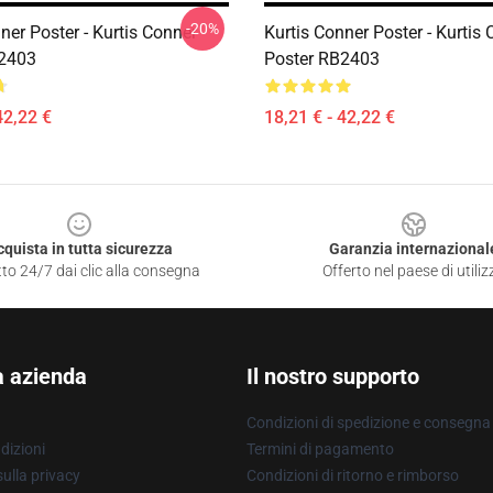
-20%
ner Poster - Kurtis Conner
Kurtis Conner Poster - Kurtis
B2403
Poster RB2403
42,22 €
18,21 € - 42,22 €
cquista in tutta sicurezza
Garanzia internazional
to 24/7 dai clic alla consegna
Offerto nel paese di utiliz
a azienda
Il nostro supporto
Condizioni di spedizione e consegna
dizioni
Termini di pagamento
ulla privacy
Condizioni di ritorno e rimborso