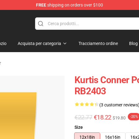
FREE
shipping on orders over $100
se Shop
zio
Acquista per categoria
Tracciamento ordine
Blog
r
Kurtis Conner Po
RB2403
(3 customer reviews
€22.77
€18.22
-20%
$19.80
Size
12x18in
16x16in
16x