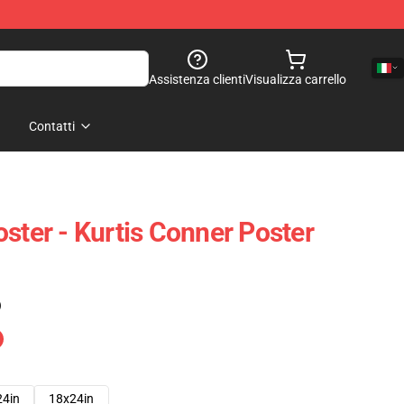
Assistenza clienti
Visualizza carrello
Contatti
ster - Kurtis Conner Poster
)
24in
18x24in