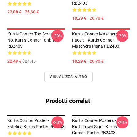
RB2403
22,08 € - 26,68 €
18,29 € - 20,70 €
Kurtis Conner Top Serbatoio -
Kurtis Conner Maschere Di
-20%
-20%
No. Kurtis Conner Tank Top
Faccia - Kurtis Conner
RB2403
Maschera Piana RB2403
22,49 €
$24.45
18,29 € - 20,70 €
VISUALIZZA ALTRO
Prodotti correlati
Kurtis Conner Poster -
Kurtis Conner Posters -
-20%
-20%
Estetica Kurtis Poster RB2403
Kurtistown Sign - Kurtis
Conner Poster RB2403