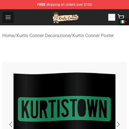
FREE
shipping on orders over $100
Kurtis Conner Store - Official Kurtis Conner Merchandise
Open menu
Home
/
Kurtis Conner Decorazione
/
Kurtis Conner Poster