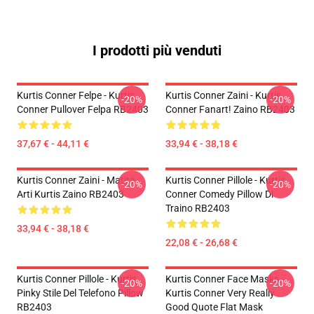
I prodotti più venduti
Kurtis Conner Felpe - Kurtis
Kurtis Conner Zaini - Kurtis
-20%
-20%
Conner Pullover Felpa RB2403
Conner Fanart! Zaino RB2403
37,67 € - 44,11 €
33,94 € - 38,18 €
Kurtis Conner Zaini - Matita
Kurtis Conner Pillole - Kurtis
-20%
-20%
Arti Kurtis Zaino RB2403
Conner Comedy Pillow Di
Traino RB2403
33,94 € - 38,18 €
22,08 € - 26,68 €
Kurtis Conner Pillole - Kurtis
Kurtis Conner Face Masks -
-20%
-20%
Pinky Stile Del Telefono Pillow
Kurtis Conner Very Really
RB2403
Good Quote Flat Mask