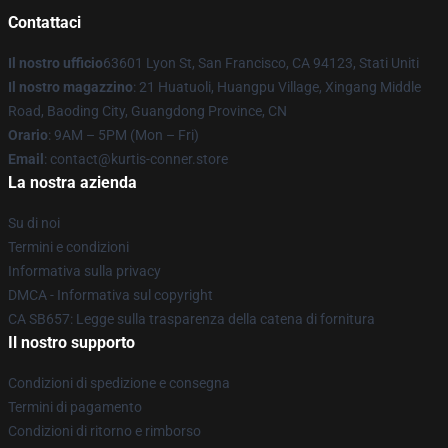
Contattaci
Il nostro ufficio
63601 Lyon St, San Francisco, CA 94123, Stati Uniti
Il nostro magazzino
: 21 Huatuoli, Huangpu Village, Xingang Middle
Road, Baoding City, Guangdong Province, CN
Orario
: 9AM – 5PM (Mon – Fri)
Email
: contact@kurtis-conner.store
La nostra azienda
Su di noi
Termini e condizioni
Informativa sulla privacy
DMCA - Informativa sul copyright
CA SB657: Legge sulla trasparenza della catena di fornitura
Il nostro supporto
Condizioni di spedizione e consegna
Termini di pagamento
Condizioni di ritorno e rimborso