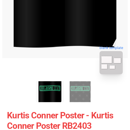
blank template
Kurtis Conner Poster - Kurtis
Conner Poster RB2403