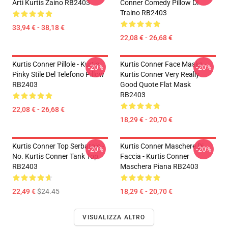
Arti Kurtis Zaino RB2403
Conner Comedy Pillow Di
Traino RB2403
33,94 € - 38,18 €
22,08 € - 26,68 €
Kurtis Conner Pillole - Kurtis
Kurtis Conner Face Masks -
-20%
-20%
Pinky Stile Del Telefono Pillow
Kurtis Conner Very Really
RB2403
Good Quote Flat Mask
RB2403
22,08 € - 26,68 €
18,29 € - 20,70 €
Kurtis Conner Top Serbatoio -
Kurtis Conner Maschere Di
-20%
-20%
No. Kurtis Conner Tank Top
Faccia - Kurtis Conner
RB2403
Maschera Piana RB2403
22,49 €
$24.45
18,29 € - 20,70 €
VISUALIZZA ALTRO