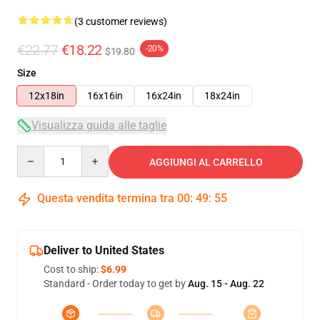
(3 customer reviews)
€22.77
€18.22
-20%
$19.80
Size
12x18in
16x16in
16x24in
18x24in
Visualizza guida alle taglie
Quantity
AGGIUNGI AL CARRELLO
Questa vendita termina tra
00
:
49
:
54
Deliver to United States
Cost to ship:
$6.99
Standard - Order today to get by
Aug. 15 - Aug. 22