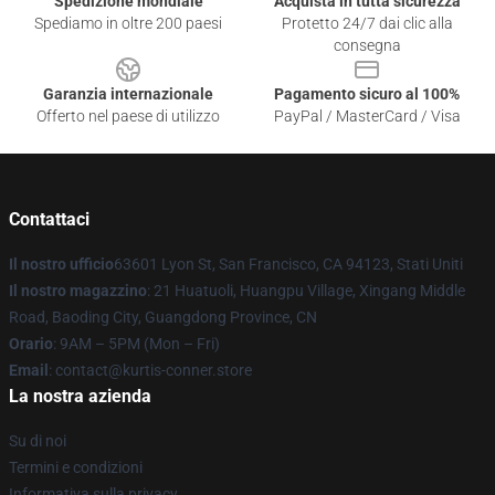
Spedizione mondiale
Acquista in tutta sicurezza
Spediamo in oltre 200 paesi
Protetto 24/7 dai clic alla
consegna
Garanzia internazionale
Pagamento sicuro al 100%
Offerto nel paese di utilizzo
PayPal / MasterCard / Visa
Contattaci
Il nostro ufficio
63601 Lyon St, San Francisco, CA 94123, Stati Uniti
Il nostro magazzino
: 21 Huatuoli, Huangpu Village, Xingang Middle
Road, Baoding City, Guangdong Province, CN
Orario
: 9AM – 5PM (Mon – Fri)
Email
: contact@kurtis-conner.store
La nostra azienda
Su di noi
Termini e condizioni
Informativa sulla privacy