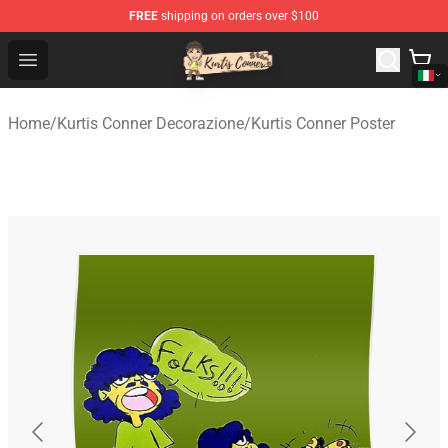
FREE
shipping on orders over $100
Kurtis Conner Store - Official Kurtis Conner Merchandise
Open menu
Home
/
Kurtis Conner Decorazione
/
Kurtis Conner Poster