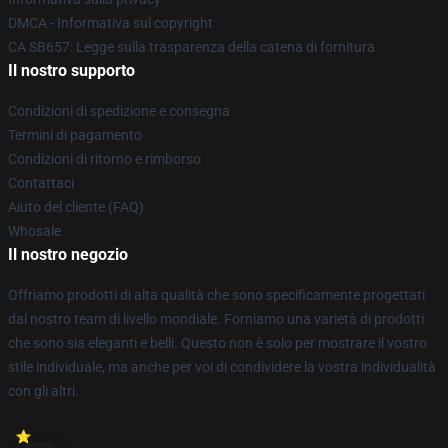
DMCA - Informativa sul copyright
CA SB657: Legge sulla trasparenza della catena di fornitura
Il nostro supporto
Condizioni di spedizione e consegna
Termini di pagamento
Condizioni di ritorno e rimborso
Contattaci
Aiuto del cliente (FAQ)
Whosale
Il nostro negozio
Offriamo prodotti di alta qualità che sono specificamente progettati
dal nostro team di livello mondiale. Forniamo una varietà di prodotti
che sono sia eleganti e belli. Questo non è solo per mostrare il vostro
stile individuale, ma anche per voi di condividere la vostra individualità
con gli altri.