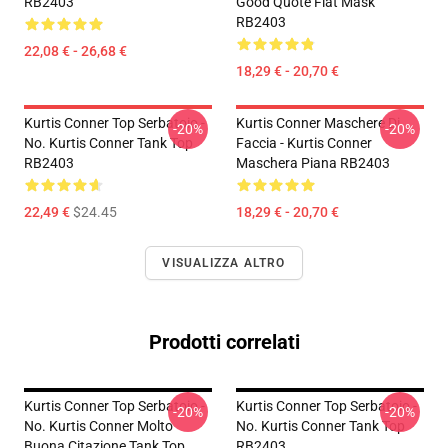
RB2403
Good Quote Flat Mask
RB2403
22,08 € - 26,68 €
18,29 € - 20,70 €
Kurtis Conner Top Serbatoio -
Kurtis Conner Maschere Di
-20%
-20%
No. Kurtis Conner Tank Top
Faccia - Kurtis Conner
RB2403
Maschera Piana RB2403
22,49 €
$24.45
18,29 € - 20,70 €
VISUALIZZA ALTRO
Prodotti correlati
Kurtis Conner Top Serbatoio -
Kurtis Conner Top Serbatoio -
-20%
-20%
No. Kurtis Conner Molto
No. Kurtis Conner Tank Top
Buona Citazione Tank Top
RB2403