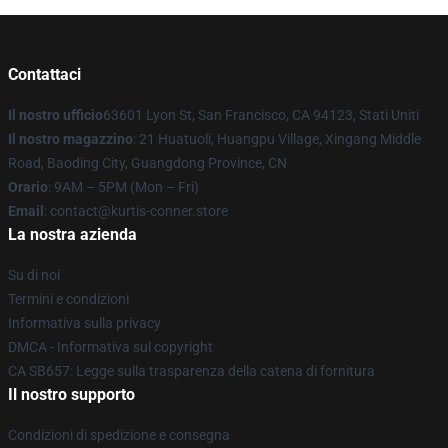
Contattaci
Il nostro ufficio
63601 Lyon St, San Francisco, CA 94123, Stati Uniti
Il nostro magazzino
: 21 Huatuoli, Huangpu Village, Xingang Middle
Road, Baoding City, Guangdong Province, CN
Orario
: 9AM – 5PM (Mon – Fri)
Email
: contact@kurtis-conner.store
La nostra azienda
Su di noi
Termini e condizioni
Informativa sulla privacy
DMCA - Informativa sul copyright
CA SB657: Legge sulla trasparenza della catena di fornitura
Il nostro supporto
Condizioni di spedizione e consegna