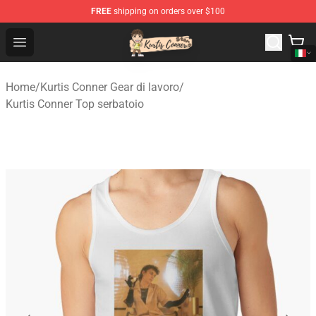
FREE
shipping on orders over $100
Kurtis Conner Store - Official Kurtis Conner Merchandise
Open menu
Home
/
Kurtis Conner Gear di lavoro
/
Kurtis Conner Top serbatoio