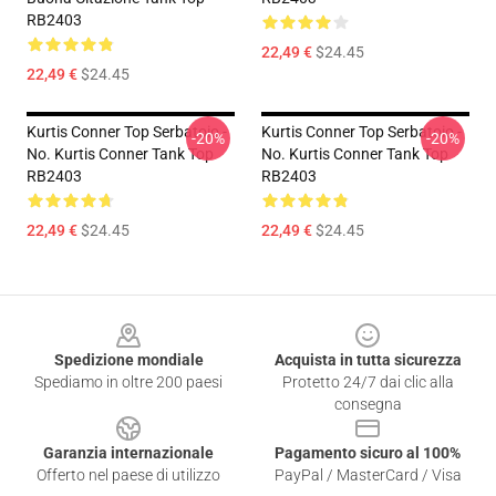
RB2403
22,49 €
$24.45
22,49 €
$24.45
Kurtis Conner Top Serbatoio -
Kurtis Conner Top Serbatoio -
-20%
-20%
No. Kurtis Conner Tank Top
No. Kurtis Conner Tank Top
RB2403
RB2403
22,49 €
$24.45
22,49 €
$24.45
Footer
Spedizione mondiale
Acquista in tutta sicurezza
Spediamo in oltre 200 paesi
Protetto 24/7 dai clic alla
consegna
Garanzia internazionale
Pagamento sicuro al 100%
Offerto nel paese di utilizzo
PayPal / MasterCard / Visa