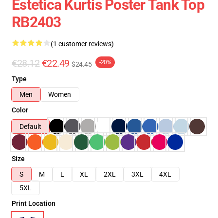
Estetica Kurtis Poster Tank Top
RB2403
(1 customer reviews)
€28.12
€22.49
-20%
$24.45
Type
Men
Women
Color
Default
Size
S
M
L
XL
2XL
3XL
4XL
5XL
Print Location