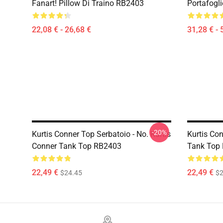
Fanart! Pillow Di Traino RB2403
Portafogl
22,08 € - 26,68 €
31,28 € - 
-20%
Kurtis Conner Top Serbatoio - No. Kurtis
Kurtis Con
Conner Tank Top RB2403
Tank Top
22,49 €
22,49 €
$24.45
$2
Footer