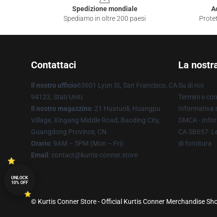
Spedizione mondiale
A
Spediamo in oltre 200 paesi
Protet
Contattaci
La nostr
Il nostro ufficio
63601 Lyon St, San Francisco, CA
Su di noi
94123, Stati Uniti
Termini e con
Il nostro magazzino
: 21 Huatuoli, Huangpu
Informativa s
Village, Xingang Middle Road, Baoding City,
DMCA - Infor
Guangdong Province, CN
CA SB657: Le
Orario
: 9AM – 5PM (Mon – Fri)
di fornitura
Email
: contact@kurtis-conner.store
UNLOCK
10% OFF
© Kurtis Conner Store - Official Kurtis Conner Merchandise Sho