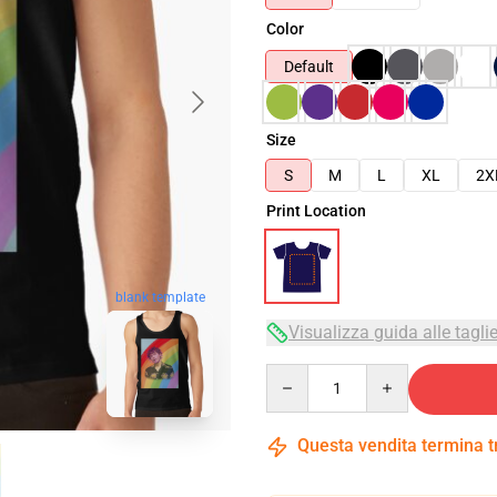
Color
Default
Size
S
M
L
XL
2X
Print Location
blank template
Visualizza guida alle tagli
Quantity
Questa vendita termina 