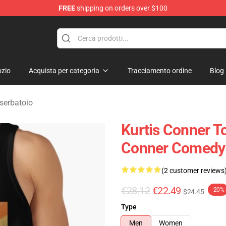
FREE
shipping on orders over $100
se Shop
zio
Acquista per categoria
Tracciamento ordine
Blog
serbatoio
Kurtis Conner To
Conner Comedy
(2 customer reviews
€28.12
€22.49
-20%
$24.45
Type
Men
Women