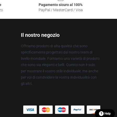
e
Pagamento sicuro al 100%
zo
PayPal / MasterCard / Visa
Il nostro negozio
Offriamo prodotti di alta qualità che sono
specificamente progettati dal nostro team di
livello mondiale. Forniamo una varietà di prodotti
che sono sia eleganti e belli. Questo non è solo
per mostrare il vostro stile individuale, ma anche
per voi di condividere la vostra individualità con
gli altri.
Help