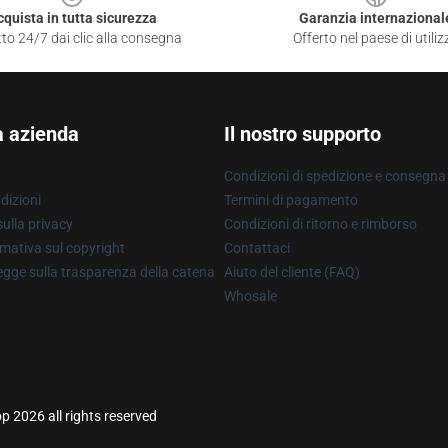
cquista in tutta sicurezza
Garanzia internazional
to 24/7 dai clic alla consegna
Offerto nel paese di utiliz
a azienda
Il nostro supporto
Condizioni di spedizione e consegna
dizioni
Termini di pagamento
ulla privacy
Condizioni di ritorno e rimborso
mativa sul copyright
Contattaci
gge sulla trasparenza della catena
Aiuto del cliente (FAQ)
Whosale
p 2026 all rights reserved