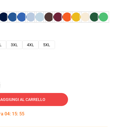
L
3XL
4XL
5XL
e
AGGIUNGI AL CARRELLO
tra
04
:
15
:
54