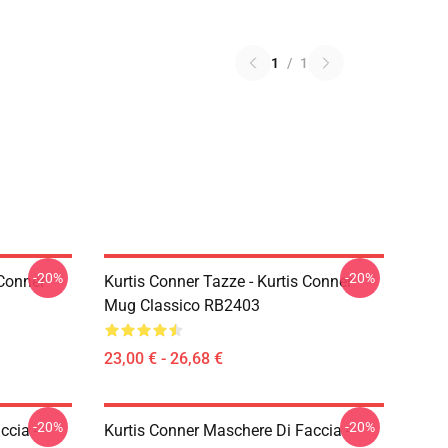
1
/
1
-20%
-20%
 Conner
Kurtis Conner Tazze - Kurtis Conner
Mug Classico RB2403
23,00 € - 26,68 €
-20%
-20%
ccia -
Kurtis Conner Maschere Di Faccia -