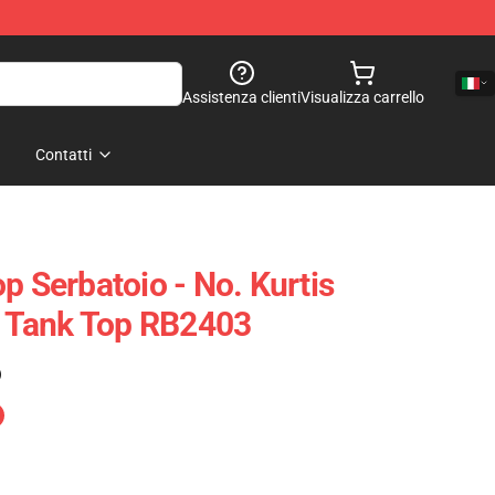
Assistenza clienti
Visualizza carrello
Contatti
p Serbatoio - No. Kurtis
 Tank Top RB2403
)