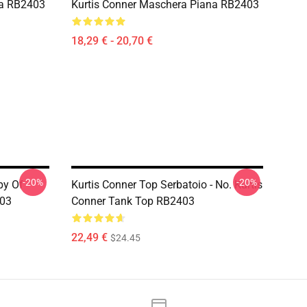
na RB2403
Kurtis Conner Maschera Piana RB2403
18,29 € - 20,70 €
-20%
-20%
py Of
Kurtis Conner Top Serbatoio - No. Kurtis
403
Conner Tank Top RB2403
22,49 €
$24.45