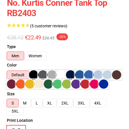
No. Kurtis Conner Tank Top
RB2403
(5 customer reviews)
€28.12
€22.49
-20%
$24.45
Type
Men
Women
Color
Default
Size
S
M
L
XL
2XL
3XL
4XL
5XL
Print Location