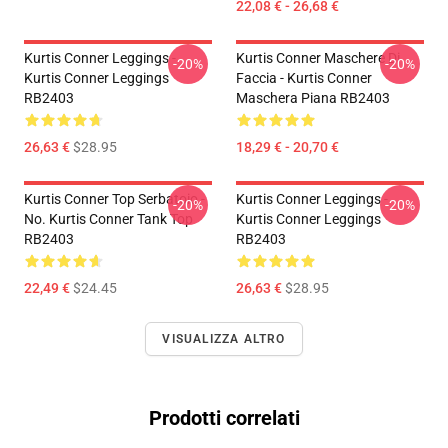
22,08 € - 26,68 €
Kurtis Conner Leggings -
Kurtis Conner Maschere Di
-20%
-20%
Kurtis Conner Leggings
Faccia - Kurtis Conner
RB2403
Maschera Piana RB2403
26,63 €
$28.95
18,29 € - 20,70 €
Kurtis Conner Top Serbatoio -
Kurtis Conner Leggings -
-20%
-20%
No. Kurtis Conner Tank Top
Kurtis Conner Leggings
RB2403
RB2403
22,49 €
$24.45
26,63 €
$28.95
VISUALIZZA ALTRO
Prodotti correlati