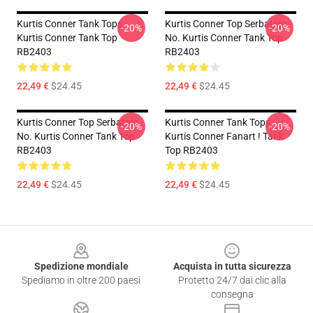
Kurtis Conner Tank Tops -
Kurtis Conner Top Serbatoio -
-20%
-20%
Kurtis Conner Tank Top
No. Kurtis Conner Tank Top
RB2403
RB2403
22,49 €
$24.45
22,49 €
$24.45
Kurtis Conner Top Serbatoio -
Kurtis Conner Tank Tops -
-20%
-20%
No. Kurtis Conner Tank Top
Kurtis Conner Fanart ! Tank
RB2403
Top RB2403
22,49 €
$24.45
22,49 €
$24.45
Footer
Spedizione mondiale
Acquista in tutta sicurezza
Spediamo in oltre 200 paesi
Protetto 24/7 dai clic alla
consegna