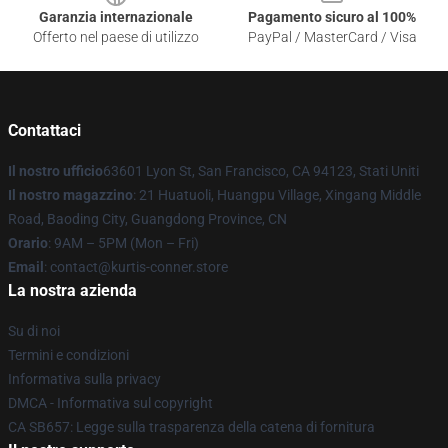
Garanzia internazionale
Pagamento sicuro al 100%
Offerto nel paese di utilizzo
PayPal / MasterCard / Visa
Contattaci
Il nostro ufficio
63601 Lyon St, San Francisco, CA 94123, Stati Uniti
Il nostro magazzino
: 21 Huatuoli, Huangpu Village, Xingang Middle
Road, Baoding City, Guangdong Province, CN
Orario
: 9AM – 5PM (Mon – Fri)
Email
: contact@kurtis-conner.store
La nostra azienda
Su di noi
Termini e condizioni
Informativa sulla privacy
DMCA - Informativa sul copyright
CA SB657: Legge sulla trasparenza della catena di fornitura