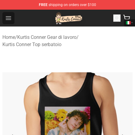
FREE
shipping on orders over $100
Kurtis Conner Store - Official Kurtis Conner Merchandise
Open menu
Home
/
Kurtis Conner Gear di lavoro
/
Kurtis Conner Top serbatoio