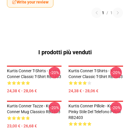
Write your review
1
/
1
I prodotti più venduti
Kurtis Conner T-Shirts - Kurtis
Kurtis Conner T-Shirts - Kurtis
-20%
-20%
Conner Classic T-Shirt RB2403
Conner Classic T-Shirt RB2403
24,38 € - 28,06 €
24,38 € - 28,06 €
Kurtis Conner Tazze - Kurtis
Kurtis Conner Pillole - Kurtis
-20%
-20%
Conner Mug Classico RB2403
Pinky Stile Del Telefono Pillow
RB2403
23,00 € - 26,68 €