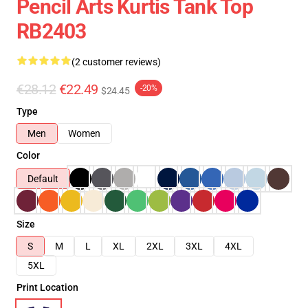
Pencil Arts Kurtis Tank Top
RB2403
(2 customer reviews)
€28.12
€22.49
-20%
$24.45
Type
Men
Women
Color
Default
Size
S
M
L
XL
2XL
3XL
4XL
5XL
Print Location