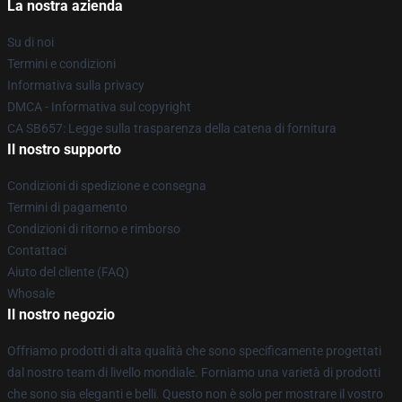
La nostra azienda
Su di noi
Termini e condizioni
Informativa sulla privacy
DMCA - Informativa sul copyright
CA SB657: Legge sulla trasparenza della catena di fornitura
Il nostro supporto
Condizioni di spedizione e consegna
Termini di pagamento
Condizioni di ritorno e rimborso
Contattaci
Aiuto del cliente (FAQ)
Whosale
Il nostro negozio
Offriamo prodotti di alta qualità che sono specificamente progettati
dal nostro team di livello mondiale. Forniamo una varietà di prodotti
che sono sia eleganti e belli. Questo non è solo per mostrare il vostro