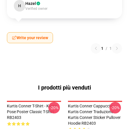
Hazel
H
Verified owner
Write your review
1
/
1
I prodotti più venduti
Kurtis Conner T-Shirt - Kurtis
Kurtis Conner Cappuccini -
-20%
-20%
Pose Poster Classic T-Shirt
Kurtis Conner Traduzione:
RB2403
Kurtis Conner Sticker Pullover
Hoodie RB2403