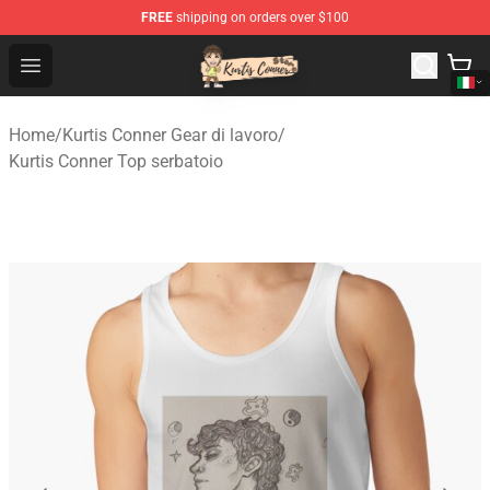
FREE
shipping on orders over $100
Kurtis Conner Store - Official Kurtis Conner Merchandise
Open menu
Home
/
Kurtis Conner Gear di lavoro
/
Kurtis Conner Top serbatoio