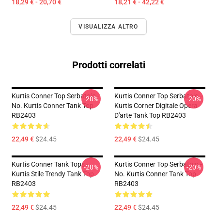
18,29 € - 20,70 €
18,21 € - 42,22 €
VISUALIZZA ALTRO
Prodotti correlati
Kurtis Conner Top Serbatoio -
Kurtis Conner Top Serbatoio -
-20%
-20%
No. Kurtis Conner Tank Top
Kurtis Corner Digitale Opera
RB2403
D'arte Tank Top RB2403
22,49 €
$24.45
22,49 €
$24.45
Kurtis Conner Tank Tops -
Kurtis Conner Top Serbatoio -
-20%
-20%
Kurtis Stile Trendy Tank Top
No. Kurtis Conner Tank Top
RB2403
RB2403
22,49 €
$24.45
22,49 €
$24.45