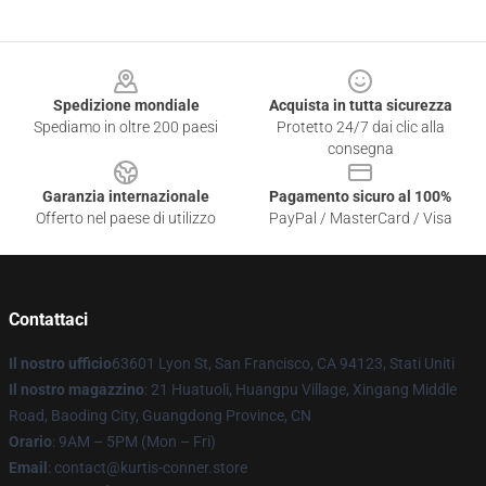
Footer
Spedizione mondiale
Acquista in tutta sicurezza
Spediamo in oltre 200 paesi
Protetto 24/7 dai clic alla
consegna
Garanzia internazionale
Pagamento sicuro al 100%
Offerto nel paese di utilizzo
PayPal / MasterCard / Visa
Contattaci
Il nostro ufficio
63601 Lyon St, San Francisco, CA 94123, Stati Uniti
Il nostro magazzino
: 21 Huatuoli, Huangpu Village, Xingang Middle
Road, Baoding City, Guangdong Province, CN
Orario
: 9AM – 5PM (Mon – Fri)
Email
: contact@kurtis-conner.store