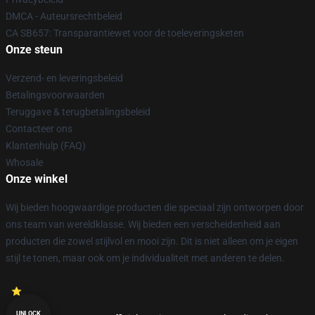
DMCA - Auteursrechtbeleid
CA SB657: Transparantiewet voor de toeleveringsketen
Onze steun
Verzend- en leveringsbeleid
Betalingsvoorwaarden
Teruggave & terugbetalingsbeleid
Contacteer ons
Klantenhulp (FAQ)
Whosale
Onze winkel
Wij bieden hoogwaardige producten die speciaal zijn ontworpen door
ons team van wereldklasse. Wij bieden een verscheidenheid aan
producten die zowel stijlvol en mooi zijn. Dit is niet alleen om je eigen
stijl te tonen, maar ook om je individualiteit met anderen te delen.
UNLOCK