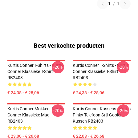
1
/
1
Best verkochte producten
Kurtis Conner T-Shirts - Kurtis
Kurtis Conner T-Shirts - Kurtis
-20%
-20%
Conner Klassieke T-Shirt
Conner Klassieke T-Shirt
RB2403
RB2403
€ 24,38 - € 28,06
€ 24,38 - € 28,06
Kurtis Conner Mokken. Kurtis
Kurtis Conner Kussens - Kurtis
-20%
-20%
Conner Klassieke Mug
Pinky Telefoon Stijl Gooien
RB2403
Kussen RB2403
€ 23,00 - € 26,68
€ 22,08 - € 26,68