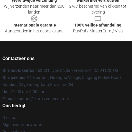
Wereldwijde verzending
Winkel met vertrouwen
Wij verzenden naar meer dan 200
24/7 beschermd van klikken tot
landen
levering
Internationale garantie
100% veilige afhandeling
Aangeboden in het gebruiksland
PayPal / MasterCard / Visa
Contacteer ons
Ons hoofdkantoor
: 63601 Lyon St, San Francisco, CA 94123, US
Ons pakhuis
: 21 Huatuoli, Huangpu Village, Xingang Middle Road,
Baoding City, Guangdong Province, CN
Uur
: 21.00 uur 5.00 uur
E-mail
: contact@kurtis-conner.store
Ons bedrijf
Over ons
Algemene voorwaarden
Privacybeleid