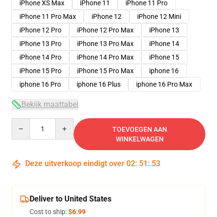
iPhone XS Max
iPhone 11
iPhone 11 Pro
iPhone 11 Pro Max
iPhone 12
iPhone 12 Mini
iPhone 12 Pro
iPhone 12 Pro Max
iPhone 13
iPhone 13 Pro
iPhone 13 Pro Max
iPhone 14
iPhone 14 Pro
iPhone 14 Pro Max
iPhone 15
iPhone 15 Pro
iPhone 15 Pro Max
iphone 16
iphone 16 Pro
iphone 16 Plus
iphone 16 Pro Max
Bekijk maattabel
Quantity
TOEVOEGEN AAN
WINKELWAGEN
Deze uitverkoop eindigt over
02
:
51
:
52
Deliver to United States
Cost to ship:
$6.99