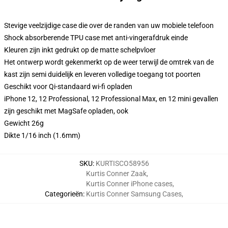
Stevige veelzijdige case die over de randen van uw mobiele telefoon
Shock absorberende TPU case met anti-vingerafdruk einde
Kleuren zijn inkt gedrukt op de matte schelpvloer
Het ontwerp wordt gekenmerkt op de weer terwijl de omtrek van de
kast zijn semi duidelijk en leveren volledige toegang tot poorten
Geschikt voor Qi-standaard wi-fi opladen
iPhone 12, 12 Professional, 12 Professional Max, en 12 mini gevallen
zijn geschikt met MagSafe opladen, ook
Gewicht 26g
Dikte 1/16 inch (1.6mm)
SKU
:
KURTISCO58956
Kurtis Conner Zaak
,
Kurtis Conner iPhone cases
,
Categorieën
:
Kurtis Conner Samsung Cases
,