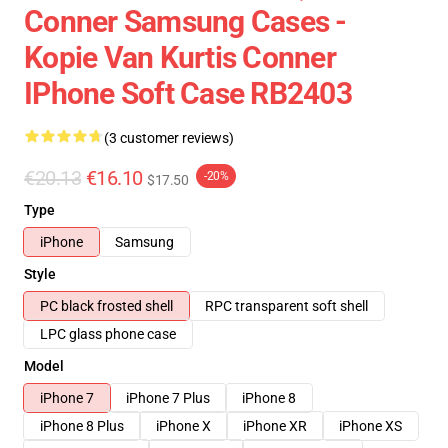
Conner Samsung Cases -
Kopie Van Kurtis Conner
IPhone Soft Case RB2403
(3 customer reviews)
€20.13
€16.10
-20%
$17.50
Type
iPhone
Samsung
Style
PC black frosted shell
RPC transparent soft shell
LPC glass phone case
Model
iPhone 7
iPhone 7 Plus
iPhone 8
iPhone 8 Plus
iPhone X
iPhone XR
iPhone XS