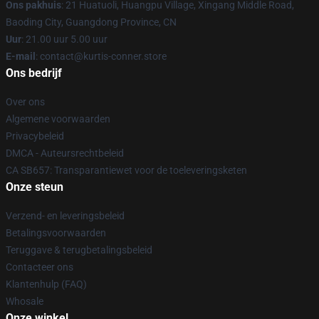
Ons pakhuis
: 21 Huatuoli, Huangpu Village, Xingang Middle Road,
Baoding City, Guangdong Province, CN
Uur
: 21.00 uur 5.00 uur
E-mail
: contact@kurtis-conner.store
Ons bedrijf
Over ons
Algemene voorwaarden
Privacybeleid
DMCA - Auteursrechtbeleid
CA SB657: Transparantiewet voor de toeleveringsketen
Onze steun
Verzend- en leveringsbeleid
Betalingsvoorwaarden
Teruggave & terugbetalingsbeleid
Contacteer ons
Klantenhulp (FAQ)
Whosale
Onze winkel