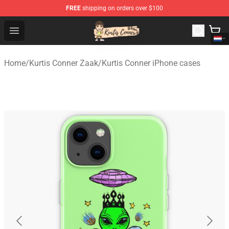
FREE
shipping on orders over $100
Kurtis Conner Store - Official Kurtis Conner Merchandise
Open menu
Home
/
Kurtis Conner Zaak
/
Kurtis Conner iPhone cases