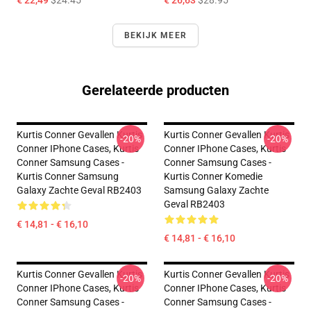
€ 22,49
$24.45
€ 26,63
$28.95
BEKIJK MEER
Gerelateerde producten
Kurtis Conner Gevallen Kurtis
Kurtis Conner Gevallen Kurtis
-20%
-20%
Conner IPhone Cases, Kurtis
Conner IPhone Cases, Kurtis
Conner Samsung Cases -
Conner Samsung Cases -
Kurtis Conner Samsung
Kurtis Conner Komedie
Galaxy Zachte Geval RB2403
Samsung Galaxy Zachte
Geval RB2403
€ 14,81 - € 16,10
€ 14,81 - € 16,10
Kurtis Conner Gevallen Kurtis
Kurtis Conner Gevallen Kurtis
-20%
-20%
Conner IPhone Cases, Kurtis
Conner IPhone Cases, Kurtis
Conner Samsung Cases -
Conner Samsung Cases -