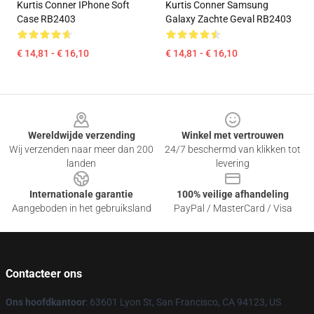
Kurtis Conner IPhone Soft
Kurtis Conner Samsung
Case RB2403
Galaxy Zachte Geval RB2403
€ 14,81 - € 16,10
€ 14,81 - € 16,10
Footer
Wereldwijde verzending
Winkel met vertrouwen
Wij verzenden naar meer dan 200
24/7 beschermd van klikken tot
landen
levering
Internationale garantie
100% veilige afhandeling
Aangeboden in het gebruiksland
PayPal / MasterCard / Visa
Contacteer ons
Ons hoofdkantoor
: 63601 Lyon St, San Francisco, CA 94123, US