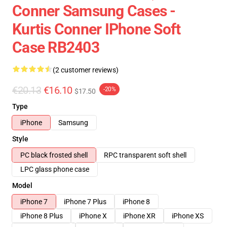
Conner Samsung Cases -
Kurtis Conner IPhone Soft
Case RB2403
(2 customer reviews)
€20.13
€16.10
-20%
$17.50
Type
iPhone
Samsung
Style
PC black frosted shell
RPC transparent soft shell
LPC glass phone case
Model
iPhone 7
iPhone 7 Plus
iPhone 8
iPhone 8 Plus
iPhone X
iPhone XR
iPhone XS