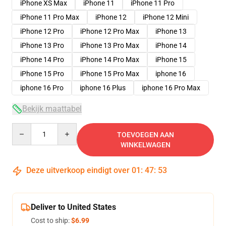
iPhone XS Max
iPhone 11
iPhone 11 Pro
iPhone 11 Pro Max
iPhone 12
iPhone 12 Mini
iPhone 12 Pro
iPhone 12 Pro Max
iPhone 13
iPhone 13 Pro
iPhone 13 Pro Max
iPhone 14
iPhone 14 Pro
iPhone 14 Pro Max
iPhone 15
iPhone 15 Pro
iPhone 15 Pro Max
iphone 16
iphone 16 Pro
iphone 16 Plus
iphone 16 Pro Max
Bekijk maattabel
Quantity
TOEVOEGEN AAN
WINKELWAGEN
Deze uitverkoop eindigt over
01
:
47
:
53
Deliver to United States
Cost to ship:
$6.99