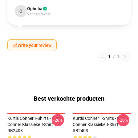
Ophelia
O
Verified owner
Write your review
1
/
1
Best verkochte producten
Kurtis Conner T-Shirts - Kurtis
Kurtis Conner T-Shirts - Kurtis
-20%
-20%
Conner Klassieke T-Shirt
Conner Klassieke T-Shirt
RB2403
RB2403