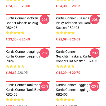
€ 24,38 - € 28,06
€ 24,38 - € 28,06
Kurtis Conner Mokken. Kurtis
Kurtis Conner Kussens - Kurtis
-20%
-20%
Conner Klassieke Mug
Pinky Telefoon Stijl Gooien
RB2403
Kussen RB2403
€ 23,00 - € 26,68
€ 22,08 - € 26,68
Kurtis Conner Leggings -
Kurtis Conner
-20%
-20%
Kurtis Conner Leggings
Gezichtsmaskers. Kurtis
RB2403
Conner Plat Masker RB2403
€ 26,63
$28.95
€ 18,29 - € 20,70
Kurtis Conner Tanktops -
Kurtis Conner Leggings -
-20%
-20%
Kurtis Conner Tank Boven
Kurtis Conner Leggings
RB2403
RB2403