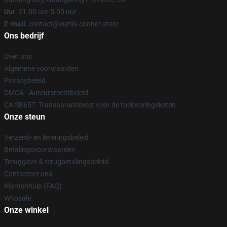
Uur
: 21.00 uur 5.00 uur
E-mail
: contact@kurtis-conner.store
Ons bedrijf
Over ons
Algemene voorwaarden
Privacybeleid
DMCA - Auteursrechtbeleid
CA SB657: Transparantiewet voor de toeleveringsketen
Onze steun
Verzend- en leveringsbeleid
Betalingsvoorwaarden
Teruggave & terugbetalingsbeleid
Contacteer ons
Klantenhulp (FAQ)
Whosale
Onze winkel