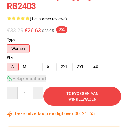
RB2403
(1 customer reviews)
€33.29
€26.63
-20%
$28.95
Type
Women
Size
S
M
L
XL
2XL
3XL
4XL
Bekijk maattabel
Quantity
TOEVOEGEN AAN
WINKELWAGEN
Deze uitverkoop eindigt over
00
:
21
:
54