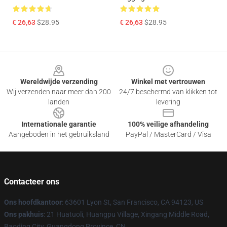
€ 26,63
$28.95
€ 26,63
$28.95
Footer
Wereldwijde verzending
Winkel met vertrouwen
Wij verzenden naar meer dan 200
24/7 beschermd van klikken tot
landen
levering
Internationale garantie
100% veilige afhandeling
Aangeboden in het gebruiksland
PayPal / MasterCard / Visa
Contacteer ons
Ons hoofdkantoor
: 63601 Lyon St, San Francisco, CA 94123, US
Ons pakhuis
: 21 Huatuoli, Huangpu Village, Xingang Middle Road,
Baoding City, Guangdong Province, CN