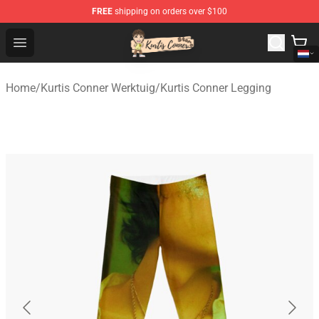
FREE
shipping on orders over $100
Kurtis Conner Store - Official Kurtis Conner Merchandise
Open menu
Home
/
Kurtis Conner Werktuig
/
Kurtis Conner Legging