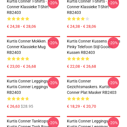
Kurtis Conner T-Shirts - Kurtis
Kurtis Conner T-Shirts - Kurtis
-20%
-20%
Conner Klassieke T-Shirt
Conner Klassieke T-Shirt
RB2403
RB2403
€ 24,38 - € 28,06
€ 24,38 - € 28,06
Kurtis Conner Mokken. Kurtis
Kurtis Conner Kussens - Kurtis
-20%
-20%
Conner Klassieke Mug
Pinky Telefoon Stijl Gooien
RB2403
Kussen RB2403
€ 23,00 - € 26,68
€ 22,08 - € 26,68
Kurtis Conner Leggings -
Kurtis Conner
-20%
-20%
Kurtis Conner Leggings
Gezichtsmaskers. Kurtis
RB2403
Conner Plat Masker RB2403
€ 26,63
$28.95
€ 18,29 - € 20,70
Kurtis Conner Tanktops -
Kurtis Conner Leggings -
-20%
-20%
Kurtis Conner Tank Boven
Kurtis Conner Leggings