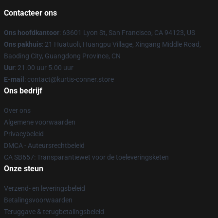
Contacteer ons
Ons hoofdkantoor
: 63601 Lyon St, San Francisco, CA 94123, US
Ons pakhuis
: 21 Huatuoli, Huangpu Village, Xingang Middle Road,
Baoding City, Guangdong Province, CN
Uur
: 21.00 uur 5.00 uur
E-mail
: contact@kurtis-conner.store
Ons bedrijf
Over ons
Algemene voorwaarden
Privacybeleid
DMCA - Auteursrechtbeleid
CA SB657: Transparantiewet voor de toeleveringsketen
Onze steun
Verzend- en leveringsbeleid
Betalingsvoorwaarden
Teruggave & terugbetalingsbeleid