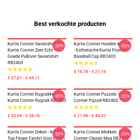
Best verkochte producten
Kurtis Conner Sweatshirts -
Kurtis Conner Hoeden & Caps
-20%
-20%
Kurtis Conner Zeer Echt
- Esthetische Kurtis Poster
Goede Pullover Sweatshirt
Baseball Cap RB2403
RB2403
€ 19,78 - € 21,16
€ 37,67 - € 44,11
Kurtis Conner Rugzakken -
Kurtis Conner Puzzels. Kurtis
-20%
-20%
Kurtis Conner Rugzak RB2403
Conner Puzzel RB2403
€ 33,94 - € 38,18
€ 21,98 - € 40,02
Kurtis Conner Deken - Kurtis
Kurtis Conner Mokken. Kurtis
-20%
-20%
Top Finger FanArt Gooi Deken
Conner Classic Mug RB2403