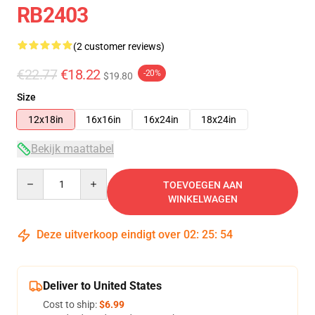
RB2403
(2 customer reviews)
€22.77
€18.22
-20%
$19.80
Size
12x18in
16x16in
16x24in
18x24in
Bekijk maattabel
Quantity
TOEVOEGEN AAN
WINKELWAGEN
Deze uitverkoop eindigt over
02
:
25
:
54
Deliver to United States
Cost to ship:
$6.99