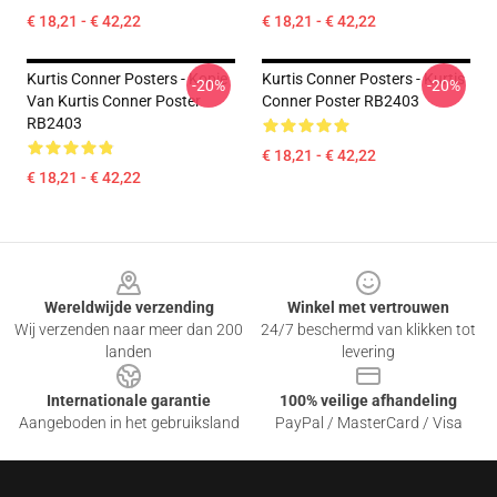
€ 18,21 - € 42,22
€ 18,21 - € 42,22
Kurtis Conner Posters - Kopie
Kurtis Conner Posters - Kurtis
-20%
-20%
Van Kurtis Conner Poster
Conner Poster RB2403
RB2403
€ 18,21 - € 42,22
€ 18,21 - € 42,22
Footer
Wereldwijde verzending
Winkel met vertrouwen
Wij verzenden naar meer dan 200
24/7 beschermd van klikken tot
landen
levering
Internationale garantie
100% veilige afhandeling
Aangeboden in het gebruiksland
PayPal / MasterCard / Visa