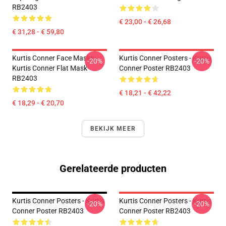
RB2403
€ 23,00 - € 26,68
€ 31,28 - € 59,80
Kurtis Conner Face Masks -
Kurtis Conner Posters - Kurtis
-20%
-20%
Kurtis Conner Flat Mask
Conner Poster RB2403
RB2403
€ 18,21 - € 42,22
€ 18,29 - € 20,70
BEKIJK MEER
Gerelateerde producten
Kurtis Conner Posters - Kurtis
Kurtis Conner Posters - Kurtis
-20%
-20%
Conner Poster RB2403
Conner Poster RB2403