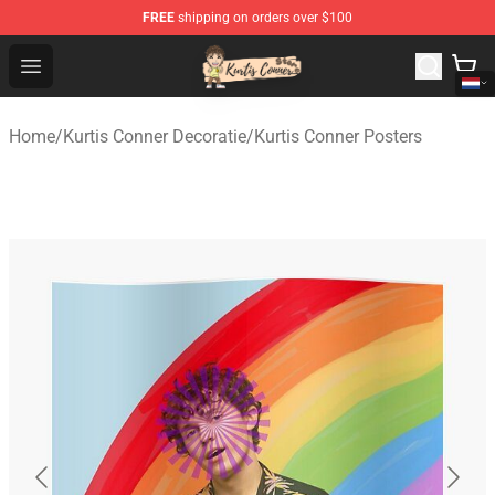
FREE
shipping on orders over $100
Kurtis Conner Store - Official Kurtis Conner Merchandise
Open menu
Home
/
Kurtis Conner Decoratie
/
Kurtis Conner Posters