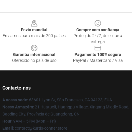
Footer
Envio mundial
Compre com confiança
Enviamos para mais de 200 países
Protegido 24/7, do clique à
entrega
Garantia internacional
Pagamento 100% seguro
Oferecido no país de uso
PayPal / MasterCard / Visa
Contacte-nos
A nossa sede
: 63601 Lyon St, São Francisco, CA 94123, EUA
Nosso Armazém
: 21 Huatuoli, Huangpu Village, Xingang Middle Road,
Baoding City, Província de Guangdong, CN
Hour
: 9AM – 5PM (Mon – Fri)
Email
: contact@kurtis-conner.store