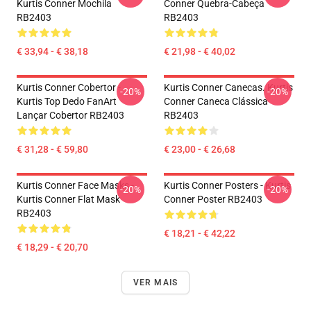
Kurtis Conner Mochila
Conner Quebra-Cabeça
RB2403
RB2403
€ 33,94 - € 38,18
€ 21,98 - € 40,02
Kurtis Conner Cobertor -
Kurtis Conner Canecas. Kurtis
-20%
-20%
Kurtis Top Dedo FanArt
Conner Caneca Clássica
Lançar Cobertor RB2403
RB2403
€ 31,28 - € 59,80
€ 23,00 - € 26,68
Kurtis Conner Face Masks -
Kurtis Conner Posters - Kurtis
-20%
-20%
Kurtis Conner Flat Mask
Conner Poster RB2403
RB2403
€ 18,21 - € 42,22
€ 18,29 - € 20,70
VER MAIS