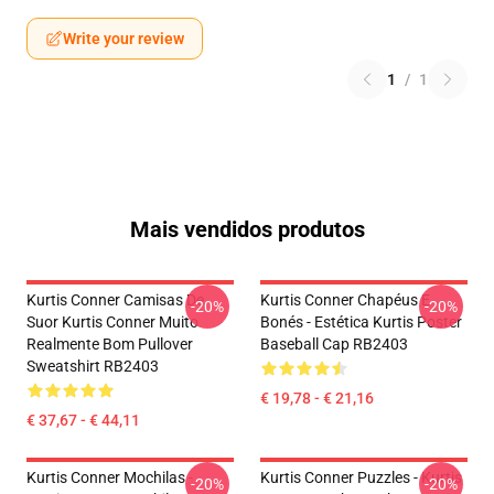
Write your review
1
/
1
Mais vendidos produtos
Kurtis Conner Camisas De
Kurtis Conner Chapéus E
-20%
-20%
Suor Kurtis Conner Muito
Bonés - Estética Kurtis Poster
Realmente Bom Pullover
Baseball Cap RB2403
Sweatshirt RB2403
€ 19,78 - € 21,16
€ 37,67 - € 44,11
Kurtis Conner Mochilas -
Kurtis Conner Puzzles - Kurtis
-20%
-20%