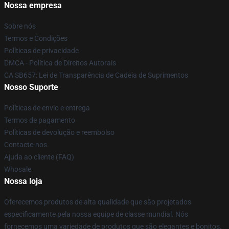
Nossa empresa
Sobre nós
Termos e Condições
Políticas de privacidade
DMCA - Política de Direitos Autorais
CA SB657: Lei de Transparência de Cadeia de Suprimentos
Nosso Suporte
Políticas de envio e entrega
Termos de pagamento
Políticas de devolução e reembolso
Contacte-nos
Ajuda ao cliente (FAQ)
Whosale
Nossa loja
Oferecemos produtos de alta qualidade que são projetados
especificamente pela nossa equipe de classe mundial. Nós
fornecemos uma variedade de produtos que são elegantes e bonitos.