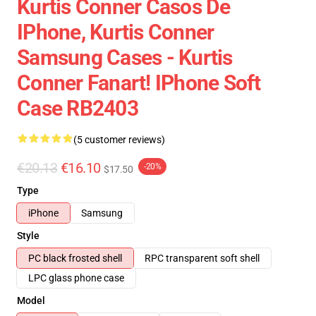
Kurtis Conner Casos De
IPhone, Kurtis Conner
Samsung Cases - Kurtis
Conner Fanart! IPhone Soft
Case RB2403
(5 customer reviews)
€20.13
€16.10
-20%
$17.50
Type
iPhone
Samsung
Style
PC black frosted shell
RPC transparent soft shell
LPC glass phone case
Model