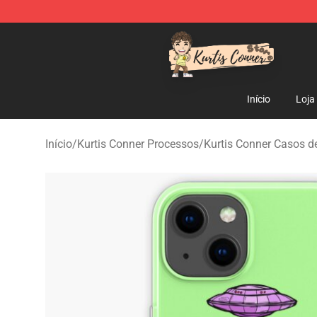
Kurtis Conner Store - Official Kurtis Conner Merchandi
Início
Loja
Início
/
Kurtis Conner Processos
/
Kurtis Conner Casos d