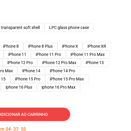
transparent soft shell
LPC glass phone case
iPhone 8
iPhone 8 Plus
iPhone X
iPhone XR
iPhone 11
iPhone 11 Pro
iPhone 11 Pro Max
iPhone 12 Pro
iPhone 12 Pro Max
iPhone 13
Pro Max
iPhone 14
iPhone 14 Pro
 15
iPhone 15 Pro
iPhone 15 Pro Max
iphone 16 Plus
iphone 16 Pro Max
ADICIONAR AO CARRINHO
 em
04
:
37
:
54