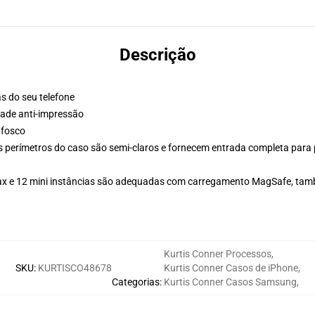
Descrição
s do seu telefone
ade anti-impressão
 fosco
os perímetros do caso são semi-claros e fornecem entrada completa para
 Max e 12 mini instâncias são adequadas com carregamento MagSafe, ta
Kurtis Conner Processos
,
SKU
:
KURTISCO48678
Kurtis Conner Casos de iPhone
,
Categorias
:
Kurtis Conner Casos Samsung
,