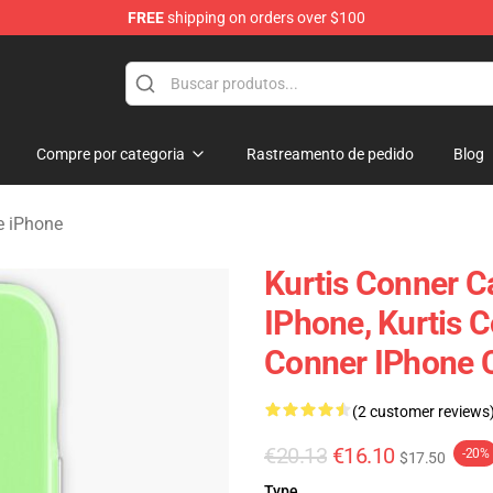
FREE
shipping on orders over $100
se Shop
Compre por categoria
Rastreamento de pedido
Blog
e iPhone
Kurtis Conner C
IPhone, Kurtis 
Conner IPhone 
(2 customer reviews
€20.13
€16.10
-20%
$17.50
Type