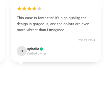
This case is fantastic! It’s high-quality, the
design is gorgeous, and the colors are even
more vibrant than I imagined.
Dec 19, 2024
Ophelia
O
Verified owner