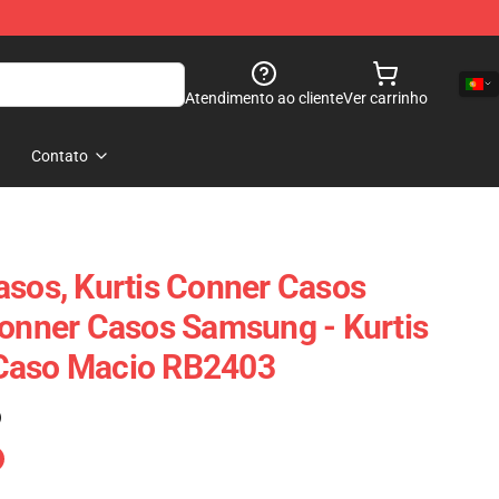
Atendimento ao cliente
Ver carrinho
Contato
asos, Kurtis Conner Casos
Conner Casos Samsung - Kurtis
Caso Macio RB2403
)