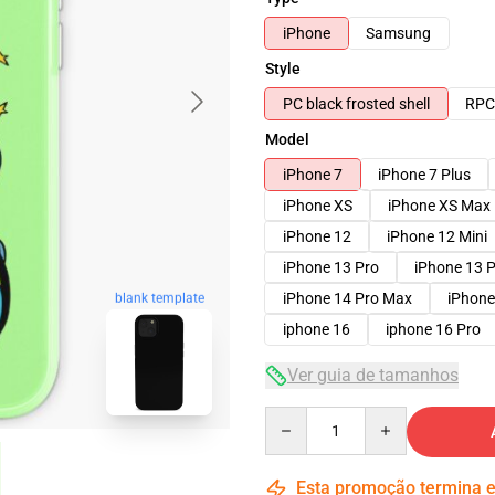
iPhone
Samsung
Style
PC black frosted shell
RPC 
Model
iPhone 7
iPhone 7 Plus
iPhone XS
iPhone XS Max
iPhone 12
iPhone 12 Mini
iPhone 13 Pro
iPhone 13 
iPhone 14 Pro Max
iPhone
blank template
iphone 16
iphone 16 Pro
Ver guia de tamanhos
Quantity
Esta promoção termina