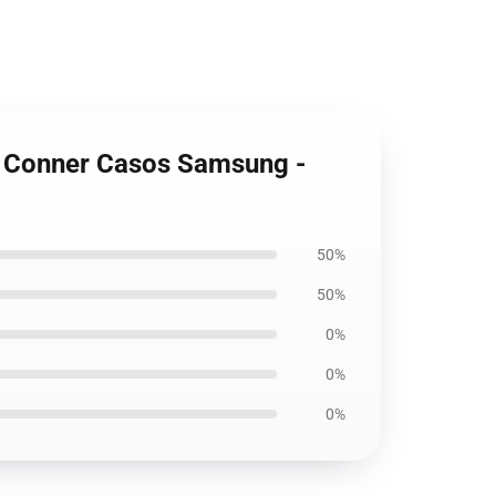
is Conner Casos Samsung -
50%
50%
0%
0%
0%