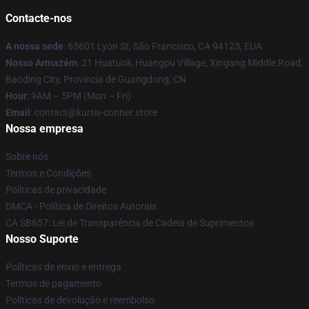
Contacte-nos
A nossa sede
: 63601 Lyon St, São Francisco, CA 94123, EUA
Nosso Armazém
: 21 Huatuoli, Huangpu Village, Xingang Middle Road,
Baoding City, Província de Guangdong, CN
Hour
: 9AM – 5PM (Mon – Fri)
Email
: contact@kurtis-conner.store
Nossa empresa
Sobre nós
Termos e Condições
Políticas de privacidade
DMCA - Política de Direitos Autorais
CA SB657: Lei de Transparência de Cadeia de Suprimentos
Nosso Suporte
Políticas de envio e entrega
Termos de pagamento
Políticas de devolução e reembolso