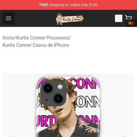
FREE
shipping on orders over $100
Kurtis Conner Store - Official Kurtis Conner Merchandise
Open menu
Início
/
Kurtis Conner Processos
/
Kurtis Conner Casos de iPhone