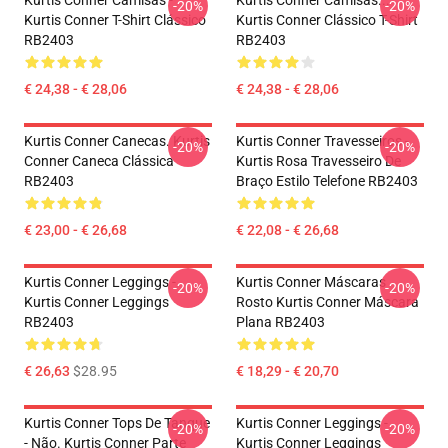
Kurtis Conner Camisas -
Kurtis Conner Camisas...
-20%
-20%
Kurtis Conner T-Shirt Clássico
Kurtis Conner Clássico T-Shirt
RB2403
RB2403
€ 24,38 - € 28,06
€ 24,38 - € 28,06
Kurtis Conner Canecas. Kurtis
Kurtis Conner Travesseiros -
-20%
-20%
Conner Caneca Clássica
Kurtis Rosa Travesseiro De
RB2403
Braço Estilo Telefone RB2403
€ 23,00 - € 26,68
€ 22,08 - € 26,68
Kurtis Conner Leggings -
Kurtis Conner Máscaras
-20%
-20%
Kurtis Conner Leggings
Rosto Kurtis Conner Máscara
RB2403
Plana RB2403
€ 26,63
$28.95
€ 18,29 - € 20,70
Kurtis Conner Tops De Tanque
Kurtis Conner Leggings -
-20%
-20%
- Não. Kurtis Conner Parte
Kurtis Conner Leggings