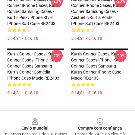
-20%
-20%
Conner IPhone Cases, Kurtis
Conner IPhone Cases, Kurtis
Conner Samsung Cases -
Conner Samsung Cases -
Kurtis Pinky Phone Style
Aesthetic Kurtis Poster
IPhone Soft Case RB2403
IPhone Soft Case RB2403
€ 14,81 - € 16,10
€ 14,81 - € 16,10
Kurtis Conner Casos, Kurtis
Kurtis Conner Casos, Kurtis
-20%
-20%
Conner Casos IPhone, Kurtis
Conner Casos IPhone, Kurtis
Conner Casos Samsung -
Conner Casos Samsung -
Kurtis Conner Comédia
Kurtis Conner IPhone Caso
IPhone Caso Macio RB2403
Macio RB2403
€ 14,81 - € 16,10
€ 14,81 - € 16,10
Footer
Envio mundial
Compre com confiança
Enviamos para mais de 200 países
Protegido 24/7, do clique à