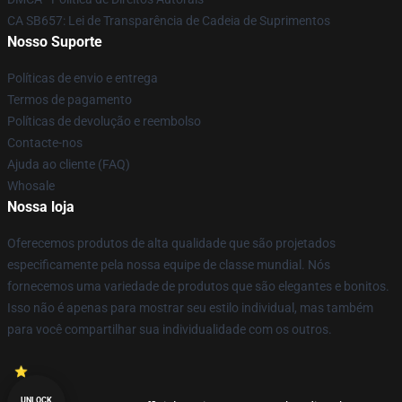
CA SB657: Lei de Transparência de Cadeia de Suprimentos
Nosso Suporte
Políticas de envio e entrega
Termos de pagamento
Políticas de devolução e reembolso
Contacte-nos
Ajuda ao cliente (FAQ)
Whosale
Nossa loja
Oferecemos produtos de alta qualidade que são projetados
especificamente pela nossa equipe de classe mundial. Nós
fornecemos uma variedade de produtos que são elegantes e bonitos.
Isso não é apenas para mostrar seu estilo individual, mas também
para você compartilhar sua individualidade com os outros.
UNLOCK