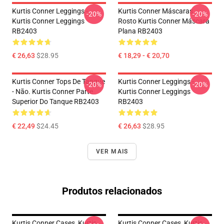
Kurtis Conner Leggings -
Kurtis Conner Máscaras
-20%
-20%
Kurtis Conner Leggings
Rosto Kurtis Conner Máscara
RB2403
Plana RB2403
€ 26,63
$28.95
€ 18,29 - € 20,70
Kurtis Conner Tops De Tanque
Kurtis Conner Leggings -
-20%
-20%
- Não. Kurtis Conner Parte
Kurtis Conner Leggings
Superior Do Tanque RB2403
RB2403
€ 22,49
$24.45
€ 26,63
$28.95
VER MAIS
Produtos relacionados
Kurtis Conner Cases, Kurtis
Kurtis Conner Cases, Kurtis