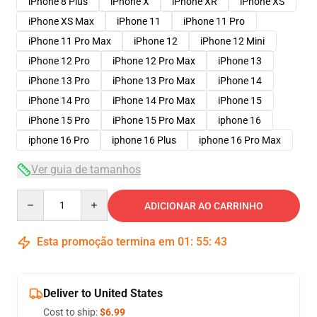
iPhone 8 Plus
iPhone X
iPhone XR
iPhone XS
iPhone XS Max
iPhone 11
iPhone 11 Pro
iPhone 11 Pro Max
iPhone 12
iPhone 12 Mini
iPhone 12 Pro
iPhone 12 Pro Max
iPhone 13
iPhone 13 Pro
iPhone 13 Pro Max
iPhone 14
iPhone 14 Pro
iPhone 14 Pro Max
iPhone 15
iPhone 15 Pro
iPhone 15 Pro Max
iphone 16
iphone 16 Pro
iphone 16 Plus
iphone 16 Pro Max
Ver guia de tamanhos
Quantity
ADICIONAR AO CARRINHO
Esta promoção termina em
01
:
55
:
42
Deliver to United States
Cost to ship:
$6.99