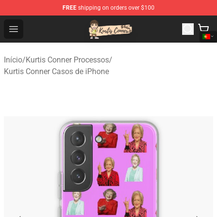
FREE
shipping on orders over $100
Kurtis Conner Store - Official Kurtis Conner Merchandise
Open menu
Início
/
Kurtis Conner Processos
/
Kurtis Conner Casos de iPhone