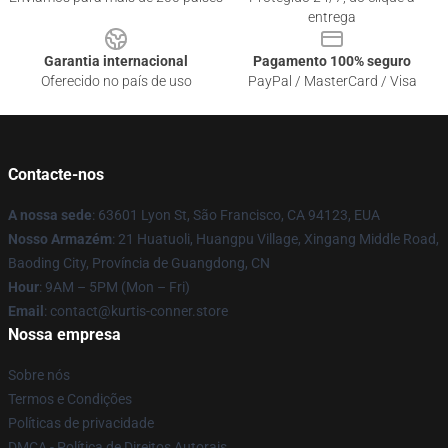
entrega
Garantia internacional
Pagamento 100% seguro
Oferecido no país de uso
PayPal / MasterCard / Visa
Contacte-nos
A nossa sede
: 63601 Lyon St, São Francisco, CA 94123, EUA
Nosso Armazém
: 21 Huatuoli, Huangpu Village, Xingang Middle Road,
Baoding City, Província de Guangdong, CN
Hour
: 9AM – 5PM (Mon – Fri)
Email
: contact@kurtis-conner.store
Nossa empresa
Sobre nós
Termos e Condições
Políticas de privacidade
DMCA - Política de Direitos Autorais