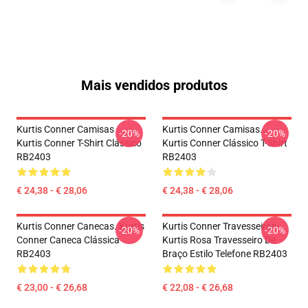
Mais vendidos produtos
Kurtis Conner Camisas -
Kurtis Conner Camisas...
-20%
-20%
Kurtis Conner T-Shirt Clássico
Kurtis Conner Clássico T-Shirt
RB2403
RB2403
€ 24,38 - € 28,06
€ 24,38 - € 28,06
Kurtis Conner Canecas. Kurtis
Kurtis Conner Travesseiros -
-20%
-20%
Conner Caneca Clássica
Kurtis Rosa Travesseiro De
RB2403
Braço Estilo Telefone RB2403
€ 23,00 - € 26,68
€ 22,08 - € 26,68