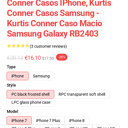
Conner Casos IPhone, Kurtis
Conner Casos Samsung -
Kurtis Conner Caso Macio
Samsung Galaxy RB2403
(3 customer reviews)
€20.13
€16.10
-20%
$17.50
Type
iPhone
Samsung
Style
PC black frosted shell
RPC transparent soft shell
LPC glass phone case
Model
iPhone 7
iPhone 7 Plus
iPhone 8