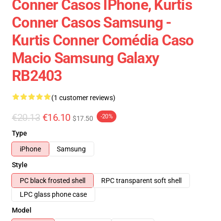
Conner Casos IPhone, Kurtis
Conner Casos Samsung -
Kurtis Conner Comédia Caso
Macio Samsung Galaxy
RB2403
(1 customer reviews)
€20.13
€16.10
-20%
$17.50
Type
iPhone
Samsung
Style
PC black frosted shell
RPC transparent soft shell
LPC glass phone case
Model