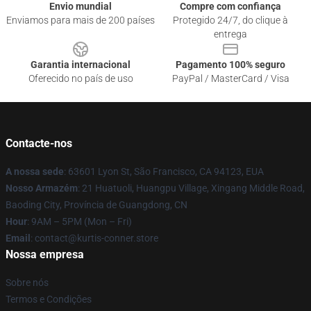
Envio mundial
Compre com confiança
Enviamos para mais de 200 países
Protegido 24/7, do clique à
entrega
Garantia internacional
Pagamento 100% seguro
Oferecido no país de uso
PayPal / MasterCard / Visa
Contacte-nos
A nossa sede
: 63601 Lyon St, São Francisco, CA 94123, EUA
Nosso Armazém
: 21 Huatuoli, Huangpu Village, Xingang Middle Road,
Baoding City, Província de Guangdong, CN
Hour
: 9AM – 5PM (Mon – Fri)
Email
: contact@kurtis-conner.store
Nossa empresa
Sobre nós
Termos e Condições