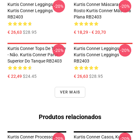
Kurtis Conner Leggings -
Kurtis Conner Máscaras
-20%
-20%
Kurtis Conner Leggings
Rosto Kurtis Conner Máscara
RB2403
Plana RB2403
€ 26,63
$28.95
€ 18,29 - € 20,70
Kurtis Conner Tops De Tanque
Kurtis Conner Leggings -
-20%
-20%
- Não. Kurtis Conner Parte
Kurtis Conner Leggings
Superior Do Tanque RB2403
RB2403
€ 22,49
$24.45
€ 26,63
$28.95
VER MAIS
Produtos relacionados
Kurtis Conner Processos,
Kurtis Conner Casos, Kurtis
-20%
-20%