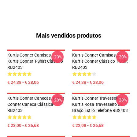
Mais vendidos produtos
Kurtis Conner Camisas -
Kurtis Conner Camisas...
-20%
-20%
Kurtis Conner T-Shirt Clássico
Kurtis Conner Clássico T-Shirt
RB2403
RB2403
€ 24,38 - € 28,06
€ 24,38 - € 28,06
Kurtis Conner Canecas. Kurtis
Kurtis Conner Travesseiros -
-20%
-20%
Conner Caneca Clássica
Kurtis Rosa Travesseiro De
RB2403
Braço Estilo Telefone RB2403
€ 23,00 - € 26,68
€ 22,08 - € 26,68