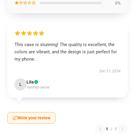
★☆☆☆☆
0%
This case is stunning! The quality is excellent, the
colors are vibrant, and the design is just perfect for
my phone.
Dec 21, 2024
Lila
L
Verified owner
Write your review
1
/
1