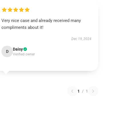
Very nice case and already received many
compliments about it!
Dec 19, 2024
Daisy
D
Verified owner
1
/
1