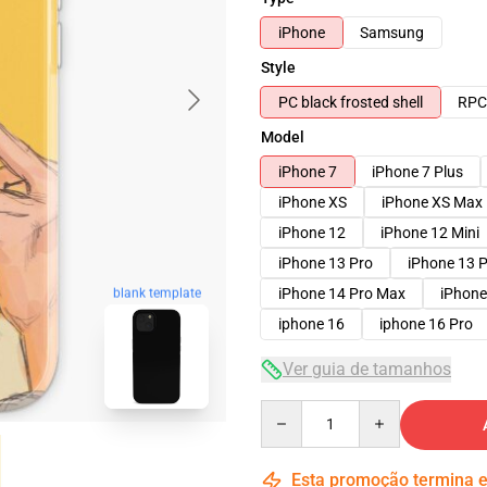
iPhone
Samsung
Style
PC black frosted shell
RPC 
Model
iPhone 7
iPhone 7 Plus
iPhone XS
iPhone XS Max
iPhone 12
iPhone 12 Mini
iPhone 13 Pro
iPhone 13 
iPhone 14 Pro Max
iPhone
blank template
iphone 16
iphone 16 Pro
Ver guia de tamanhos
Quantity
Esta promoção termina