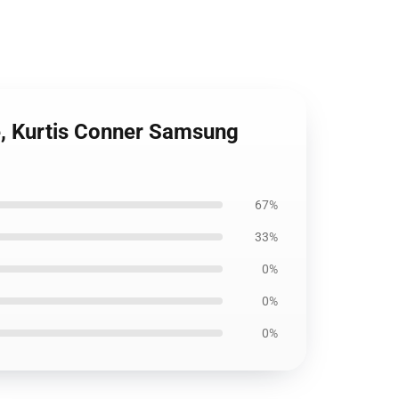
e, Kurtis Conner Samsung
67%
33%
0%
0%
0%