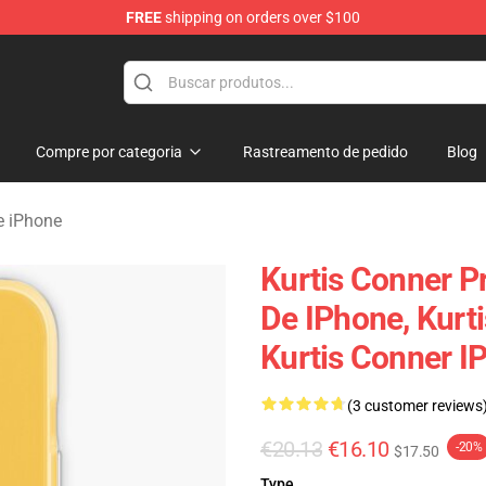
FREE
shipping on orders over $100
se Shop
Compre por categoria
Rastreamento de pedido
Blog
e iPhone
Kurtis Conner P
De IPhone, Kurt
Kurtis Conner I
(3 customer reviews
€20.13
€16.10
-20%
$17.50
Type