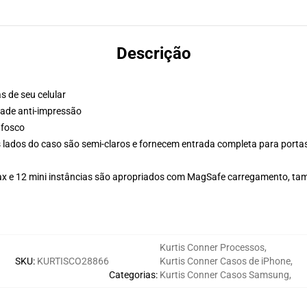
Descrição
s de seu celular
ade anti-impressão
 fosco
s lados do caso são semi-claros e fornecem entrada completa para porta
 Max e 12 mini instâncias são apropriados com MagSafe carregamento, t
Kurtis Conner Processos
,
SKU
:
KURTISCO28866
Kurtis Conner Casos de iPhone
,
Categorias
:
Kurtis Conner Casos Samsung
,