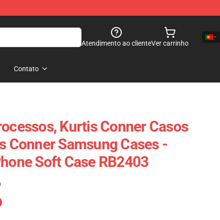
Atendimento ao cliente
Ver carrinho
Contato
rocessos, Kurtis Conner Casos
is Conner Samsung Cases -
Phone Soft Case RB2403
)