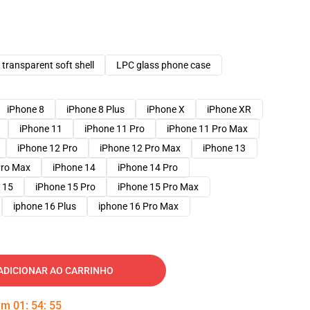
transparent soft shell
LPC glass phone case
iPhone 8
iPhone 8 Plus
iPhone X
iPhone XR
iPhone 11
iPhone 11 Pro
iPhone 11 Pro Max
iPhone 12 Pro
iPhone 12 Pro Max
iPhone 13
Pro Max
iPhone 14
iPhone 14 Pro
 15
iPhone 15 Pro
iPhone 15 Pro Max
iphone 16 Plus
iphone 16 Pro Max
ADICIONAR AO CARRINHO
 em
01
:
54
:
54