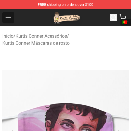
FREE
shipping on orders over $100
Kurtis Conner Store - Official Kurtis Conner Merchandise
Open menu
Início
/
Kurtis Conner Acessórios
/
Kurtis Conner Máscaras de rosto