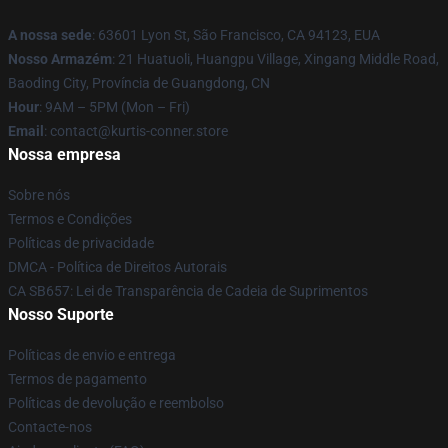
A nossa sede
: 63601 Lyon St, São Francisco, CA 94123, EUA
Nosso Armazém
: 21 Huatuoli, Huangpu Village, Xingang Middle Road,
Baoding City, Província de Guangdong, CN
Hour
: 9AM – 5PM (Mon – Fri)
Email
: contact@kurtis-conner.store
Nossa empresa
Sobre nós
Termos e Condições
Políticas de privacidade
DMCA - Política de Direitos Autorais
CA SB657: Lei de Transparência de Cadeia de Suprimentos
Nosso Suporte
Políticas de envio e entrega
Termos de pagamento
Políticas de devolução e reembolso
Contacte-nos