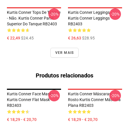
Kurtis Conner Tops De Tanque
Kurtis Conner Leggings -
-20%
-20%
- Não. Kurtis Conner Parte
Kurtis Conner Leggings
Superior Do Tanque RB2403
RB2403
€ 22,49
$24.45
€ 26,63
$28.95
VER MAIS
Produtos relacionados
Kurtis Conner Face Masks -
Kurtis Conner Máscaras
-20%
-20%
Kurtis Conner Flat Mask
Rosto Kurtis Conner Máscara
RB2403
Plana RB2403
€ 18,29 - € 20,70
€ 18,29 - € 20,70