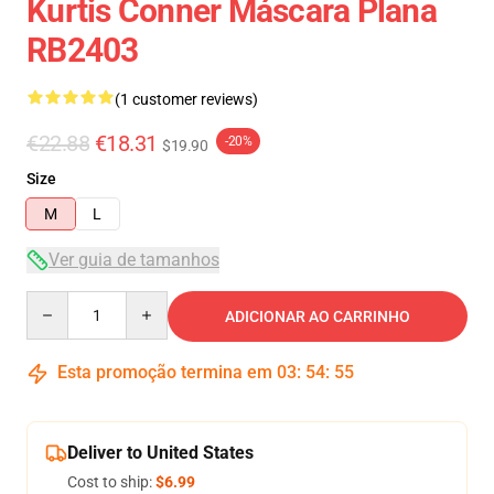
Kurtis Conner Máscara Plana
RB2403
(1 customer reviews)
€22.88
€18.31
-20%
$19.90
Size
M
L
Ver guia de tamanhos
Quantity
ADICIONAR AO CARRINHO
Esta promoção termina em
03
:
54
:
54
Deliver to United States
Cost to ship:
$6.99