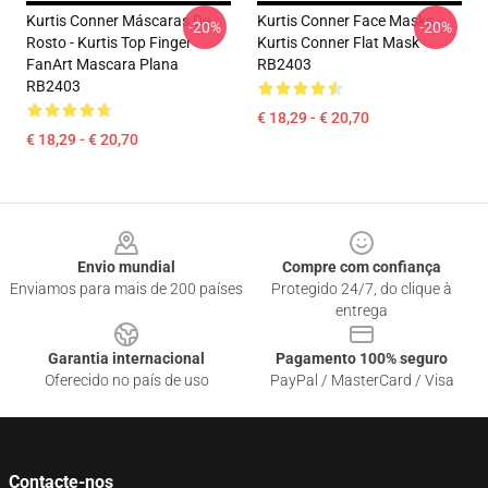
Kurtis Conner Máscaras De
Kurtis Conner Face Masks -
-20%
-20%
Rosto - Kurtis Top Finger
Kurtis Conner Flat Mask
FanArt Mascara Plana
RB2403
RB2403
€ 18,29 - € 20,70
€ 18,29 - € 20,70
Footer
Envio mundial
Compre com confiança
Enviamos para mais de 200 países
Protegido 24/7, do clique à
entrega
Garantia internacional
Pagamento 100% seguro
Oferecido no país de uso
PayPal / MasterCard / Visa
Contacte-nos