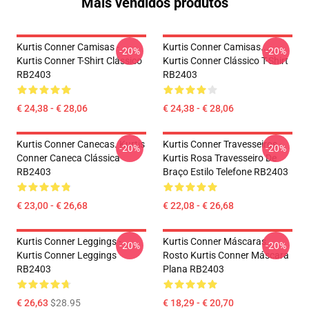
Mais vendidos produtos
Kurtis Conner Camisas -
Kurtis Conner Camisas...
-20%
-20%
Kurtis Conner T-Shirt Clássico
Kurtis Conner Clássico T-Shirt
RB2403
RB2403
€ 24,38 - € 28,06
€ 24,38 - € 28,06
Kurtis Conner Canecas. Kurtis
Kurtis Conner Travesseiros -
-20%
-20%
Conner Caneca Clássica
Kurtis Rosa Travesseiro De
RB2403
Braço Estilo Telefone RB2403
€ 23,00 - € 26,68
€ 22,08 - € 26,68
Kurtis Conner Leggings -
Kurtis Conner Máscaras
-20%
-20%
Kurtis Conner Leggings
Rosto Kurtis Conner Máscara
RB2403
Plana RB2403
€ 26,63
$28.95
€ 18,29 - € 20,70