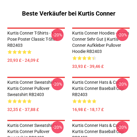
Beste Verkäufer bei Kurtis Conner
Kurtis Conner T-Shirts - Kurtis
Kurtis Conner Hoodies - Kurtis
-20%
-20%
Pose Poster Classic T-Shirt
Conner Sehr Gut || Kurtis
RB2403
Conner Aufkleber Pullover
Hoodie RB2403
20,93 £ - 24,09 £
33,93 £ - 39,46 £
Kurtis Conner Sweatshirts -
Kurtis Conner Hats & Caps -
-20%
-20%
Kurtis Conner Pullover
Kurtis Conner Baseball Cap
Sweatshirt RB2403
RB2403
32,35 £ - 37,88 £
16,98 £ - 18,17 £
Kurtis Conner Sweatshirts -
Kurtis Conner Hats & Caps -
-20%
-20%
Kurtis Conner Pullover
Kurtis Conner Baseball Cap