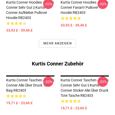
Kurtis Conner Hoodies - Kurtis
Kurtis Conner Hoodies - Kurtis
-20%
-20%
Conner Sehr Gut || Kurtis
Conner Fanart! Pullover
Conner Aufkleber Pullover
Hoodie RB2403
Hoodie RB2403
33,93 £ - 39,46 £
33,93 £ - 39,46 £
MEHR ANZEIGEN
Kurtis Conner Zubehör
Kurtis Conner Taschen - Kurtis
Kurtis Conner Taschen - Kurtis
-20%
-20%
Conner Alle Über Druck Tote
Conner Sehr Gut || Kurtis
Bag RB2403
Conner Sticker Alle Über Druck
Tote Tasche RB2403
19,71 £ - 23,66 £
19,71 £ - 23,66 £