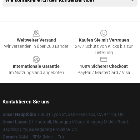
Wie kontaktiere ich den Kundenservice?
Footer
Weltweiter Versand
Kaufen Sie mit Vertrauen
Wir versenden in über 200 Länder
24/7 Schutz von Klicks bis zur
Lieferung
Internationale Garantie
100% Sicherer Checkout
Im Nutzungsland angeboten
PayPal / MasterCard / Visa
Kontaktieren Sie uns
Unser Hauptbüro
: 63601 Lyon St, San Francisco, CA 94123, US
Unser Lager
: 21 Huatuoli, Huangpu Village, Xingang Middle Road,
Baoding City, Guangdong Province, CN
Geruch
: 9AM – 5PM (Mon – Fri)