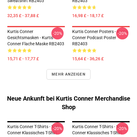
Sweatshirt RB2403
RB2403
32,35 £ - 37,88 £
16,98 £ - 18,17 £
Kurtis Conner
Kurtis Conner Posters - Kurtis
-20%
-20%
Gesichtsmasken - Kurtis
Conner Podcast Poster
Conner Flache Maske RB2403
RB2403
15,71 £ - 17,77 £
15,64 £ - 36,26 £
MEHR ANZEIGEN
Neue Ankunft bei Kurtis Conner Merchandise
Shop
Kurtis Conner T-Shirts - Kurtis
Kurtis Conner T-Shirts - Kurtis
-20%
-20%
Conner Klassisches T-Shirt
Conner Klassisches T-Shirt