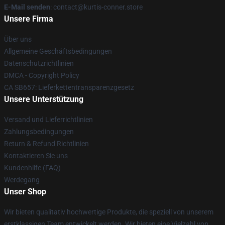
E-Mail senden
: contact@kurtis-conner.store
Unsere Firma
Über uns
Allgemeine Geschäftsbedingungen
Datenschutzrichtlinien
DMCA - Copyright Policy
CA SB657: Lieferkettentransparenzgesetz
Unsere Unterstützung
Versand und Lieferrichtlinien
Zahlungsbedingungen
Return & Refund Richtlinien
Kontaktieren Sie uns
Kundenhilfe (FAQ)
Werdegang
Unser Shop
Wir bieten qualitativ hochwertige Produkte, die speziell von unserem
erstklassigen Team entwickelt werden. Wir bieten eine Vielzahl von