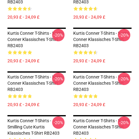
RB2403
RB2403
20,93 £ - 24,09 £
20,93 £ - 24,09 £
Kurtis Conner T-Shirts - Kurtis
Kurtis Conner T-Shirts - Kurtis
-20%
-20%
Conner Klassisches T-Shirt
Conner Klassisches T-Shirt
RB2403
RB2403
20,93 £ - 24,09 £
20,93 £ - 24,09 £
Kurtis Conner T-Shirts - Kurtis
Kurtis Conner T-Shirts - Kurtis
-20%
-20%
Conner Klassisches T-Shirt
Conner Klassisches T-Shirt
RB2403
RB2403
20,93 £ - 24,09 £
20,93 £ - 24,09 £
Kurtis Conner T-Shirts -
Kurtis Conner T-Shirts - Kurtis
-20%
-20%
Smilling Cute Kurtis
Conner Klassisches T-Shirt
Klassisches T-Shirt RB2403
RB2403