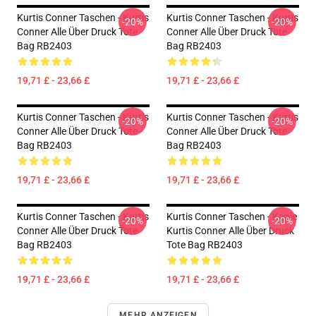
Kurtis Conner Taschen - Kurtis
Kurtis Conner Taschen - Kurtis
-20%
-20%
Conner Alle Über Druck Tote
Conner Alle Über Druck Tote
Bag RB2403
Bag RB2403
19,71 £ - 23,66 £
19,71 £ - 23,66 £
Kurtis Conner Taschen - Kurtis
Kurtis Conner Taschen - Kurtis
-20%
-20%
Conner Alle Über Druck Tote
Conner Alle Über Druck Tote
Bag RB2403
Bag RB2403
19,71 £ - 23,66 £
19,71 £ - 23,66 £
Kurtis Conner Taschen - Kurtis
Kurtis Conner Taschen - Kopie
-20%
-20%
Conner Alle Über Druck Tote
Kurtis Conner Alle Über Druck
Bag RB2403
Tote Bag RB2403
19,71 £ - 23,66 £
19,71 £ - 23,66 £
MEHR ANZEIGEN