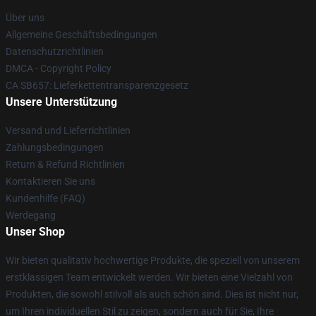
Über uns
Allgemeine Geschäftsbedingungen
Datenschutzrichtlinien
DMCA - Copyright Policy
CA SB657: Lieferkettentransparenzgesetz
Unsere Unterstützung
Versand und Lieferrichtlinien
Zahlungsbedingungen
Return & Refund Richtlinien
Kontaktieren Sie uns
Kundenhilfe (FAQ)
Werdegang
Unser Shop
Wir bieten qualitativ hochwertige Produkte, die speziell von unserem
erstklassigen Team entwickelt werden. Wir bieten eine Vielzahl von
Produkten, die sowohl stilvoll als auch schön sind. Dies ist nicht nur,
um Ihren individuellen Stil zu zeigen, sondern auch für Sie, Ihre