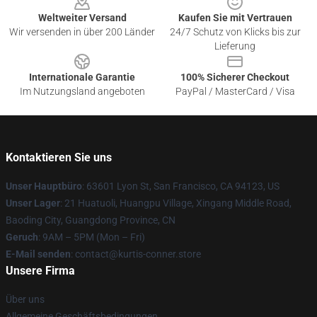
Weltweiter Versand
Kaufen Sie mit Vertrauen
Wir versenden in über 200 Länder
24/7 Schutz von Klicks bis zur
Lieferung
Internationale Garantie
100% Sicherer Checkout
Im Nutzungsland angeboten
PayPal / MasterCard / Visa
Kontaktieren Sie uns
Unser Hauptbüro
: 63601 Lyon St, San Francisco, CA 94123, US
Unser Lager
: 21 Huatuoli, Huangpu Village, Xingang Middle Road,
Baoding City, Guangdong Province, CN
Geruch
: 9AM – 5PM (Mon – Fri)
E-Mail senden
: contact@kurtis-conner.store
Unsere Firma
Über uns
Allgemeine Geschäftsbedingungen