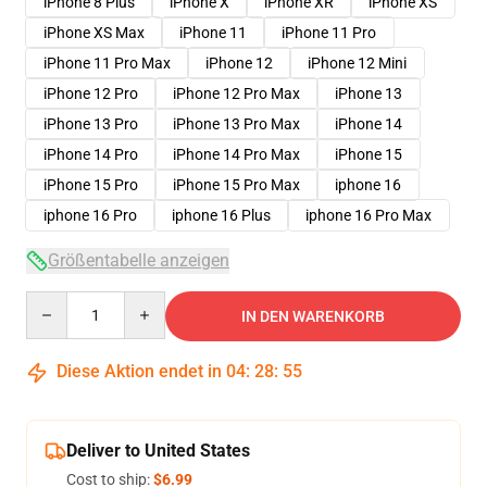
iPhone 8 Plus
iPhone X
iPhone XR
iPhone XS
iPhone XS Max
iPhone 11
iPhone 11 Pro
iPhone 11 Pro Max
iPhone 12
iPhone 12 Mini
iPhone 12 Pro
iPhone 12 Pro Max
iPhone 13
iPhone 13 Pro
iPhone 13 Pro Max
iPhone 14
iPhone 14 Pro
iPhone 14 Pro Max
iPhone 15
iPhone 15 Pro
iPhone 15 Pro Max
iphone 16
iphone 16 Pro
iphone 16 Plus
iphone 16 Pro Max
Größentabelle anzeigen
Quantity
IN DEN WARENKORB
Diese Aktion endet in
04
:
28
:
54
Deliver to United States
Cost to ship:
$6.99