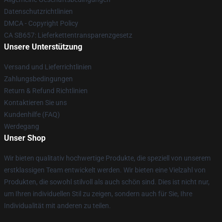
Datenschutzrichtlinien
DMCA - Copyright Policy
CA SB657: Lieferkettentransparenzgesetz
Unsere Unterstützung
Versand und Lieferrichtlinien
Zahlungsbedingungen
Return & Refund Richtlinien
Kontaktieren Sie uns
Kundenhilfe (FAQ)
Werdegang
Unser Shop
Wir bieten qualitativ hochwertige Produkte, die speziell von unserem
erstklassigen Team entwickelt werden. Wir bieten eine Vielzahl von
Produkten, die sowohl stilvoll als auch schön sind. Dies ist nicht nur,
um Ihren individuellen Stil zu zeigen, sondern auch für Sie, Ihre
Individualität mit anderen zu teilen.