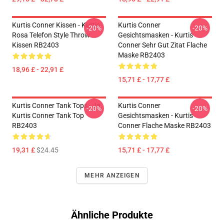
Kurtis Conner Kissen - Kurtis
Kurtis Conner
-20%
-20%
Rosa Telefon Style Throw
Gesichtsmasken - Kurtis
Kissen RB2403
Conner Sehr Gut Zitat Flache
Maske RB2403
18,96 £ - 22,91 £
15,71 £ - 17,77 £
Kurtis Conner Tank Tops - Ja.
Kurtis Conner
-20%
-20%
Kurtis Conner Tank Top
Gesichtsmasken - Kurtis
RB2403
Conner Flache Maske RB2403
19,31 £
$24.45
15,71 £ - 17,77 £
MEHR ANZEIGEN
Ähnliche Produkte