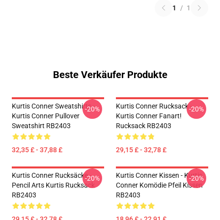
1
/
1
Beste Verkäufer Produkte
Kurtis Conner Sweatshirts -
Kurtis Conner Rucksack -
-20%
-20%
Kurtis Conner Pullover
Kurtis Conner Fanart!
Sweatshirt RB2403
Rucksack RB2403
32,35 £ - 37,88 £
29,15 £ - 32,78 £
Kurtis Conner Rucksäcke -
Kurtis Conner Kissen - Kurtis
-20%
-20%
Pencil Arts Kurtis Rucksack
Conner Komödie Pfeil Kissen
RB2403
RB2403
29,15 £ - 32,78 £
18,96 £ - 22,91 £