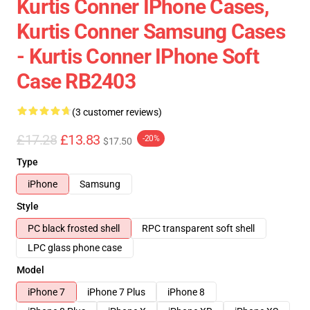
Kurtis Conner IPhone Cases,
Kurtis Conner Samsung Cases
- Kurtis Conner IPhone Soft
Case RB2403
(3 customer reviews)
£17.28
£13.83
-20%
$17.50
Type
iPhone
Samsung
Style
PC black frosted shell
RPC transparent soft shell
LPC glass phone case
Model
iPhone 7
iPhone 7 Plus
iPhone 8