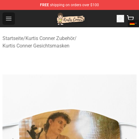
FREE
shipping on orders over $100
Kurtis Conner Store - Official Kurtis Conner Merchandise
Open menu
Startseite
/
Kurtis Conner Zubehör
/
Kurtis Conner Gesichtsmasken