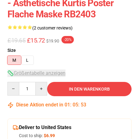
- Ästhetische Kurtis Poster
Flache Maske RB2403
(2 customer reviews)
£19.65
£15.72
-20%
$19.90
Size
M
L
Größentabelle anzeigen
Quantity
IN DEN WARENKORB
Diese Aktion endet in
01
:
05
:
52
Deliver to United States
Cost to ship:
$6.99