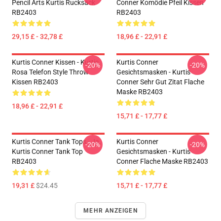
Pencil Arts Kurtis Rucksack
Conner Komödie Pfeil Kissen
RB2403
RB2403
29,15 £ - 32,78 £
18,96 £ - 22,91 £
Kurtis Conner Kissen - Kurtis
Kurtis Conner
-20%
-20%
Rosa Telefon Style Throw
Gesichtsmasken - Kurtis
Kissen RB2403
Conner Sehr Gut Zitat Flache
Maske RB2403
18,96 £ - 22,91 £
15,71 £ - 17,77 £
Kurtis Conner Tank Tops - Ja.
Kurtis Conner
-20%
-20%
Kurtis Conner Tank Top
Gesichtsmasken - Kurtis
RB2403
Conner Flache Maske RB2403
19,31 £
$24.45
15,71 £ - 17,77 £
MEHR ANZEIGEN