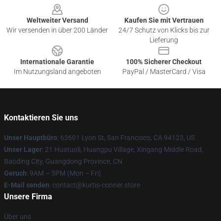
Weltweiter Versand
Kaufen Sie mit Vertrauen
Wir versenden in über 200 Länder
24/7 Schutz von Klicks bis zur
Lieferung
Internationale Garantie
100% Sicherer Checkout
Im Nutzungsland angeboten
PayPal / MasterCard / Visa
Kontaktieren Sie uns
Unser Hauptbüro
: 63601 Lyon St, San Francisco, CA 94123, US
Unser Lager
: 21 Huatuoli, Huangpu Village, Xingang Middle Road,
Baoding City, Guangdong Province, CN
Geruch
: 9AM – 5PM (Mon – Fri)
E-Mail senden
: contact@kurtis-conner.store
Unsere Firma
Über uns