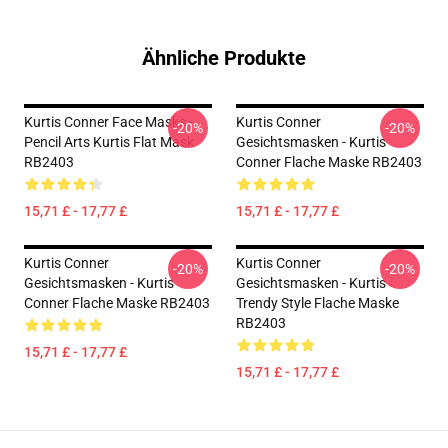
Ähnliche Produkte
Kurtis Conner Face Masks -
Kurtis Conner
-20%
-20%
Pencil Arts Kurtis Flat Mask
Gesichtsmasken - Kurtis
RB2403
Conner Flache Maske RB2403
15,71 £ - 17,77 £
15,71 £ - 17,77 £
Kurtis Conner
Kurtis Conner
-20%
-20%
Gesichtsmasken - Kurtis
Gesichtsmasken - Kurtis
Conner Flache Maske RB2403
Trendy Style Flache Maske
RB2403
15,71 £ - 17,77 £
15,71 £ - 17,77 £
Footer