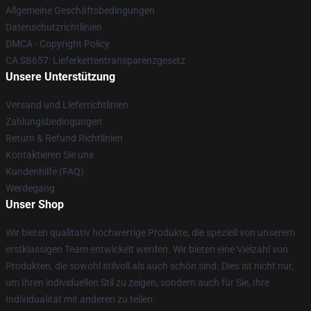
Allgemeine Geschäftsbedingungen
Datenschutzrichtlinien
DMCA - Copyright Policy
CA SB657: Lieferkettentransparenzgesetz
Unsere Unterstützung
Versand und Lieferrichtlinien
Zahlungsbedingungen
Return & Refund Richtlinien
Kontaktieren Sie uns
Kundenhilfe (FAQ)
Werdegang
Unser Shop
Wir bieten qualitativ hochwertige Produkte, die speziell von unserem
erstklassigen Team entwickelt werden. Wir bieten eine Vielzahl von
Produkten, die sowohl stilvoll als auch schön sind. Dies ist nicht nur,
um Ihren individuellen Stil zu zeigen, sondern auch für Sie, Ihre
Individualität mit anderen zu teilen.