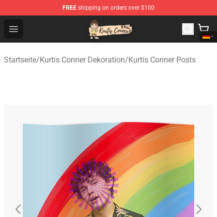
FREE
shipping on orders over $100
Kurtis Conner Store - Official Kurtis Conner Merchandise
Open menu
Startseite
/
Kurtis Conner Dekoration
/
Kurtis Conner Posts