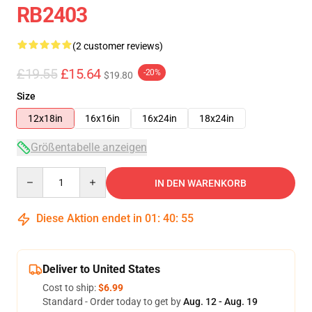
RB2403
(2 customer reviews)
£19.55
£15.64
-20%
$19.80
Size
12x18in
16x16in
16x24in
18x24in
Größentabelle anzeigen
Quantity
IN DEN WARENKORB
Diese Aktion endet in
01
:
40
:
54
Deliver to United States
Cost to ship:
$6.99
Standard - Order today to get by
Aug. 12 - Aug. 19