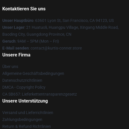
Kontaktieren Sie uns
Unser Hauptbüro
: 63601 Lyon St, San Francisco, CA 94123, US
Unser Lager
: 21 Huatuoli, Huangpu Village, Xingang Middle Road,
Baoding City, Guangdong Province, CN
Geruch
: 9AM – 5PM (Mon – Fri)
E-Mail senden
: contact@kurtis-conner.store
Unsere Firma
Über uns
Allgemeine Geschäftsbedingungen
Datenschutzrichtlinien
DMCA - Copyright Policy
CA SB657: Lieferkettentransparenzgesetz
Unsere Unterstützung
Versand und Lieferrichtlinien
Zahlungsbedingungen
Return & Refund Richtlinien