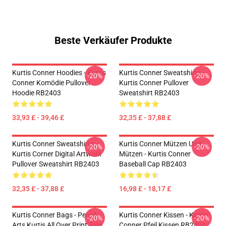
Beste Verkäufer Produkte
Kurtis Conner Hoodies - Kurtis
Kurtis Conner Sweatshirts -
-20%
-20%
Conner Komödie Pullover
Kurtis Conner Pullover
Hoodie RB2403
Sweatshirt RB2403
33,93 £ - 39,46 £
32,35 £ - 37,88 £
Kurtis Conner Sweatshirts -
Kurtis Conner Mützen Und
-20%
-20%
Kurtis Corner Digital Artwork
Mützen - Kurtis Conner
Pullover Sweatshirt RB2403
Baseball Cap RB2403
32,35 £ - 37,88 £
16,98 £ - 18,17 £
Kurtis Conner Bags - Pencil
Kurtis Conner Kissen - Kurtis
-20%
-20%
Arts Kurtis All Over Print Tote
Conner Pfeil Kissen RB2403