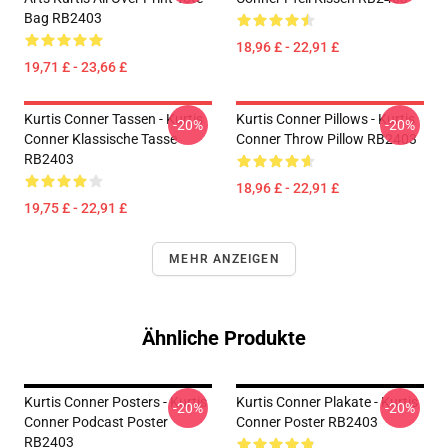
Bag RB2403
18,96 £ - 22,91 £
19,71 £ - 23,66 £
Kurtis Conner Tassen - Kurtis
Kurtis Conner Pillows - Kurtis
-20%
-20%
Conner Klassische Tasse
Conner Throw Pillow RB2403
RB2403
18,96 £ - 22,91 £
19,75 £ - 22,91 £
MEHR ANZEIGEN
Ähnliche Produkte
Kurtis Conner Posters - Kurtis
Kurtis Conner Plakate - Kurtis
-20%
-20%
Conner Podcast Poster
Conner Poster RB2403
RB2403