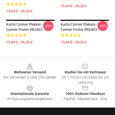
15,64 £ - 36,26 £
15,64 £ - 36,26 £
Kurtis Conner Plakate - Kurtis
Kurtis Conner Plakate - Kurtis
-20%
-20%
Conner Poster RB2403
Conner Poster RB2403
15,64 £ - 36,26 £
15,64 £ - 36,26 £
Footer
Weltweiter Versand
Kaufen Sie mit Vertrauen
Wir versenden in über 200 Länder
24/7 Schutz von Klicks bis zur
Lieferung
Internationale Garantie
100% Sicherer Checkout
Im Nutzungsland angeboten
PayPal / MasterCard / Visa