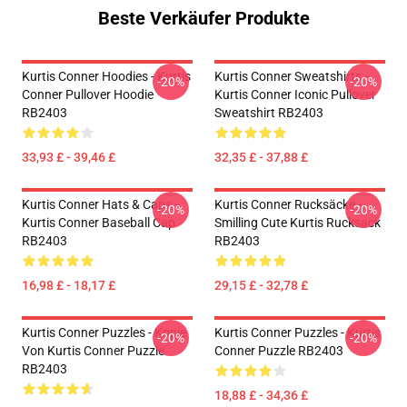
Beste Verkäufer Produkte
Kurtis Conner Hoodies - Kurtis
Kurtis Conner Sweatshirts -
-20%
-20%
Conner Pullover Hoodie
Kurtis Conner Iconic Pullover
RB2403
Sweatshirt RB2403
33,93 £ - 39,46 £
32,35 £ - 37,88 £
Kurtis Conner Hats & Caps -
Kurtis Conner Rucksäcke -
-20%
-20%
Kurtis Conner Baseball Cap
Smilling Cute Kurtis Rucksack
RB2403
RB2403
16,98 £ - 18,17 £
29,15 £ - 32,78 £
Kurtis Conner Puzzles - Kopie
Kurtis Conner Puzzles - Kurtis
-20%
-20%
Von Kurtis Conner Puzzle
Conner Puzzle RB2403
RB2403
18,88 £ - 34,36 £