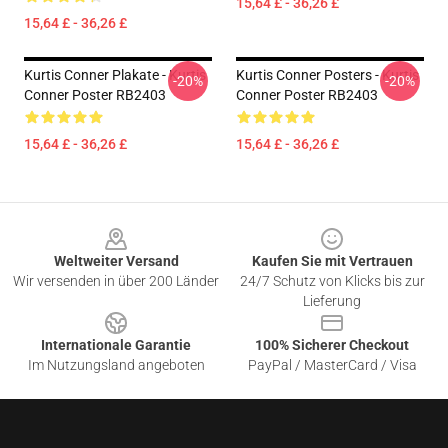
15,64 £ - 36,26 £
15,64 £ - 36,26 £
Kurtis Conner Plakate - Kurtis
Kurtis Conner Posters - Kurtis
-20%
-20%
Conner Poster RB2403
Conner Poster RB2403
15,64 £ - 36,26 £
15,64 £ - 36,26 £
Footer
Weltweiter Versand
Kaufen Sie mit Vertrauen
Wir versenden in über 200 Länder
24/7 Schutz von Klicks bis zur
Lieferung
Internationale Garantie
100% Sicherer Checkout
Im Nutzungsland angeboten
PayPal / MasterCard / Visa