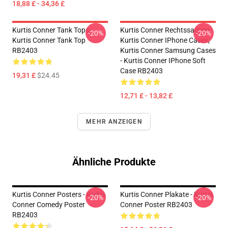
18,88 £ - 34,36 £
Kurtis Conner Tank Tops -
Kurtis Conner Rechtssachen
-20%
-20%
Kurtis Conner Tank Top
Kurtis Conner IPhone Cases,
RB2403
Kurtis Conner Samsung Cases
- Kurtis Conner IPhone Soft
Case RB2403
19,31 £
$24.45
12,71 £ - 13,82 £
MEHR ANZEIGEN
Ähnliche Produkte
Kurtis Conner Posters - Kurtis
Kurtis Conner Plakate - Kurtis
-20%
-20%
Conner Comedy Poster
Conner Poster RB2403
RB2403