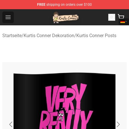
FREE
shipping on orders over $100
Kurtis Conner Store - Official Kurtis Conner Merchandise
Open menu
Startseite
/
Kurtis Conner Dekoration
/
Kurtis Conner Posts