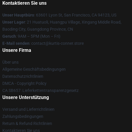
Kontaktieren Sie uns
Unser Hauptbüro
: 63601 Lyon St, San Francisco, CA 94123, US
Unser Lager
: 21 Huatuoli, Huangpu Village, Xingang Middle Road,
Baoding City, Guangdong Province, CN
Geruch
: 9AM – 5PM (Mon – Fri)
E-Mail senden
: contact@kurtis-conner.store
Unsere Firma
Über uns
Allgemeine Geschäftsbedingungen
Datenschutzrichtlinien
DMCA - Copyright Policy
CA SB657: Lieferkettentransparenzgesetz
Unsere Unterstützung
Versand und Lieferrichtlinien
Zahlungsbedingungen
Return & Refund Richtlinien
Kontaktieren Sie uns