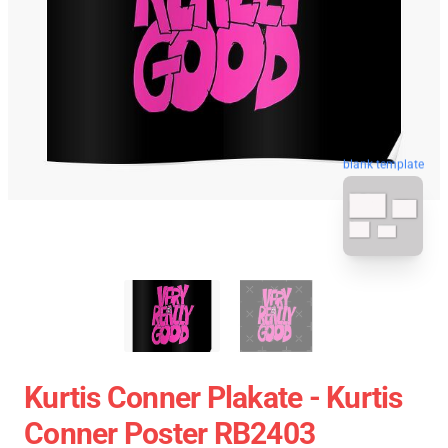
blank template
Kurtis Conner Plakate - Kurtis
Conner Poster RB2403