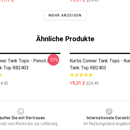
$24.45
MEHR ANZEIGEN
Ähnliche Produkte
-20%
ner Tank Tops - Pencil Arts
Kurtis Conner Tank Tops - Ku
nk Top RB2403
Tank Top RB2403
19,31 £
4.45
$24.45
aufen Sie mit Vertrauen
Internationale Garanti
utz von Klicks bis zur Lieferung
Im Nutzungsland angebo