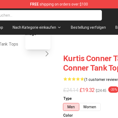
FREE
shipping on orders over $100
se Shop
blank template
op
Nach Kategorie einkaufen
Bestellung verfolgen
B
 Tank Tops
Kurtis Conner T
Conner Tank To
(1 customer review
£24.14
£19.32
-20%
$24.45
Type
Men
Women
Color