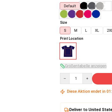
Default
Size
S
M
L
XL
2X
Print Location
Größentabelle anzeigen
Quantity
Diese Aktion endet in
01
Deliver to United Stat