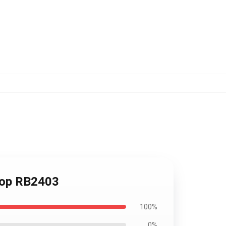
 Top RB2403
100%
0%