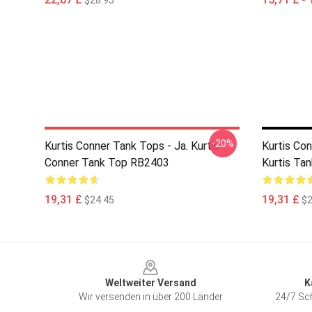
$28.95
-20%
Kurtis Conner Tank Tops - Ja. Kurtis
Kurtis Con
Conner Tank Top RB2403
Kurtis Ta
19,31 £
19,31 £
$24.45
$2
Footer
Weltweiter Versand
K
Wir versenden in über 200 Länder
24/7 Sch