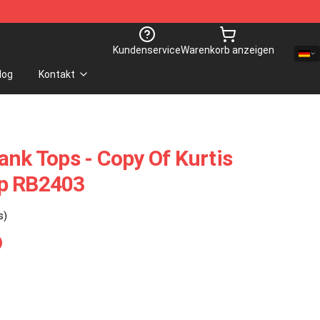
Kundenservice
Warenkorb anzeigen
log
Kontakt
ank Tops - Copy Of Kurtis
p RB2403
s)