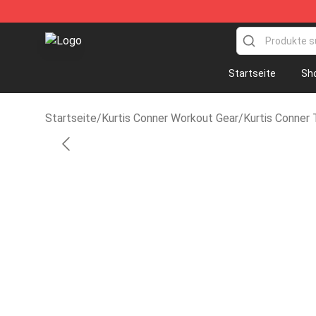
Kurtis Conner Store - Official Kurtis Conner Merchandi
Startseite
Sh
Startseite
/
Kurtis Conner Workout Gear
/
Kurtis Conner