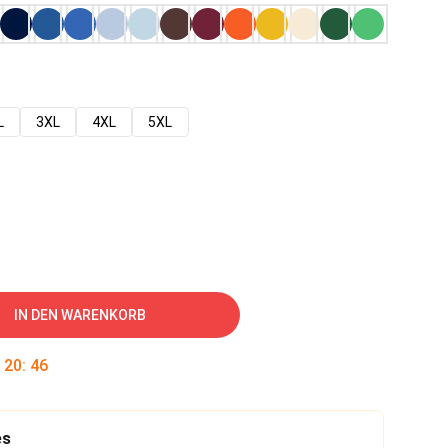
L
3XL
4XL
5XL
IN DEN WARENKORB
:
20
:
45
es