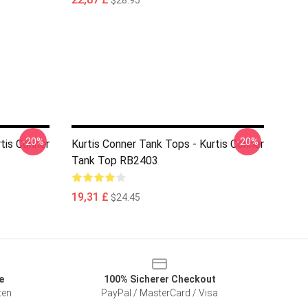
$28.95
-20%
-20%
rtis Conner
Kurtis Conner Tank Tops - Kurtis Conner
Tank Top RB2403
19,31 £
$24.45
e
100% Sicherer Checkout
ten
PayPal / MasterCard / Visa