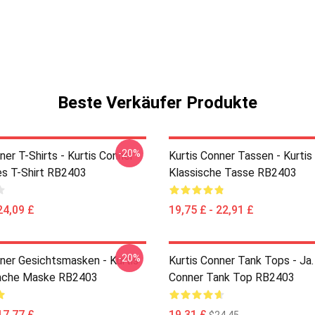
Beste Verkäufer Produkte
-20%
ner T-Shirts - Kurtis Conner
Kurtis Conner Tassen - Kurtis
es T-Shirt RB2403
Klassische Tasse RB2403
24,09 £
19,75 £ - 22,91 £
-20%
nner Gesichtsmasken - Kurtis
Kurtis Conner Tank Tops - Ja.
lache Maske RB2403
Conner Tank Top RB2403
17,77 £
19,31 £