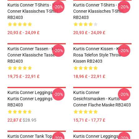
Kurtis Conner T-Shirts - Kurtis
Kurtis Conner T-Shirts - Kurtis
-20%
-20%
Conner Klassisches T-Shirt
Conner Klassisches T-Shirt
RB2403
RB2403
20,93 £ - 24,09 £
20,93 £ - 24,09 £
Kurtis Conner Tassen - Kurtis
Kurtis Conner Kissen - Kurtis
-20%
-20%
Conner Klassische Tasse
Rosa Telefon Style Throw
RB2403
Kissen RB2403
19,75 £ - 22,91 £
18,96 £ - 22,91 £
Kurtis Conner Leggings -
Kurtis Conner
-20%
-20%
Kurtis Conner Leggings
Gesichtsmasken - Kurtis
RB2403
Conner Flache Maske RB2403
22,87 £
$28.95
15,71 £ - 17,77 £
Kurtis Conner Tank Tops - Ja.
Kurtis Conner Leggings -
-20%
-20%