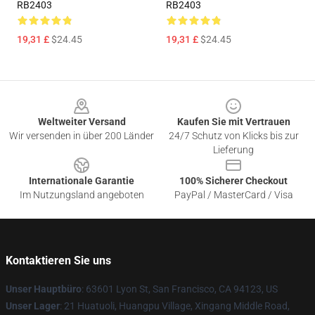
RB2403
RB2403
19,31 £
$24.45
19,31 £
$24.45
Footer
Weltweiter Versand
Kaufen Sie mit Vertrauen
Wir versenden in über 200 Länder
24/7 Schutz von Klicks bis zur
Lieferung
Internationale Garantie
100% Sicherer Checkout
Im Nutzungsland angeboten
PayPal / MasterCard / Visa
Kontaktieren Sie uns
Unser Hauptbüro
: 63601 Lyon St, San Francisco, CA 94123, US
Unser Lager
: 21 Huatuoli, Huangpu Village, Xingang Middle Road,