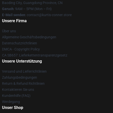
Baoding City, Guangdong Province, CN
Geruch
: 9AM – 5PM (Mon – Fri)
E-Mail senden
: contact@kurtis-conner.store
Unsere Firma
Über uns
Allgemeine Geschäftsbedingungen
Datenschutzrichtlinien
DMCA - Copyright Policy
CA SB657: Lieferkettentransparenzgesetz
Unsere Unterstützung
Versand und Lieferrichtlinien
Zahlungsbedingungen
Return & Refund Richtlinien
Kontaktieren Sie uns
Kundenhilfe (FAQ)
Werdegang
Unser Shop