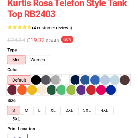
Kurtis Rosa Telefon Style Tank
Top RB2403
(4 customer reviews)
£24.14
£19.32
-20%
$24.45
Type
Men
Women
Color
Default
Size
S
M
L
XL
2XL
3XL
4XL
5XL
Print Location