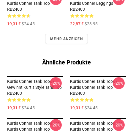
Kurtis Conner Tank Top
Kurtis Conner Leggings
RB2403
RB2403
19,31 £
$24.45
22,87 £
$28.95
MEHR ANZEIGEN
Ähnliche Produkte
Kurtis Conner Tank Tops -
Kurtis Conner Tank Tops -
-20%
-20%
Gewinnt Kurtis Style Tank Top
Kurtis Conner Tank Top
RB2403
RB2403
19,31 £
$24.45
19,31 £
$24.45
Kurtis Conner Tank Tops - Ja.
Kurtis Conner Tank Tops - Ja.
-20%
-20%
Kurtis Conner Tank Top
Kurtis Conner Tank Top