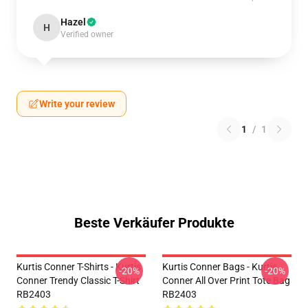
Hazel
H
Verified owner
Write your review
1
/
1
Beste Verkäufer Produkte
Kurtis Conner T-Shirts - Kurtis
Kurtis Conner Bags - Kurtis
-20%
-20%
Conner Trendy Classic T-Shirt
Conner All Over Print Tote Bag
RB2403
RB2403