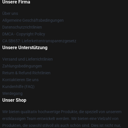
Unsere Firma
Über uns
Allgemeine Geschäftsbedingungen
Datenschutzrichtlinien
DMCA - Copyright Policy
CA SB657: Lieferkettentransparenzgesetz
Unsere Unterstützung
Versand und Lieferrichtlinien
Zahlungsbedingungen
Return & Refund Richtlinien
Kontaktieren Sie uns
Kundenhilfe (FAQ)
Werdegang
Unser Shop
Wir bieten qualitativ hochwertige Produkte, die speziell von unserem
erstklassigen Team entwickelt werden. Wir bieten eine Vielzahl von
Produkten, die sowohl stilvoll als auch schön sind. Dies ist nicht nur,