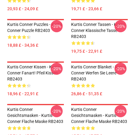
20,93 £ - 24,09 £
19,71 £ - 23,66 £
Kurtis Conner Puzzles - Kurtis
Kurtis Conner Tassen - Kurtis
-20%
-20%
Conner Puzzle RB2403
Conner Klassische Tasse
RB2403
18,88 £ - 34,36 £
19,75 £ - 22,91 £
Kurtis Conner Kissen - Kurtis
Kurtis Conner Blanket - Kurtis
-20%
-20%
Conner Fanart! Pfeil Kissen
Conner Werfen Sie Leere
RB2403
RB2403
18,96 £ - 22,91 £
26,86 £ - 51,35 £
Kurtis Conner
Kurtis Conner
-20%
-20%
Gesichtsmasken - Kurtis
Gesichtsmasken - Kurtis
Conner Flache Maske RB2403
Conner Flache Maske RB2403