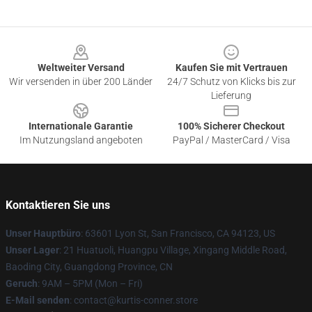
Footer
Weltweiter Versand
Kaufen Sie mit Vertrauen
Wir versenden in über 200 Länder
24/7 Schutz von Klicks bis zur
Lieferung
Internationale Garantie
100% Sicherer Checkout
Im Nutzungsland angeboten
PayPal / MasterCard / Visa
Kontaktieren Sie uns
Unser Hauptbüro
: 63601 Lyon St, San Francisco, CA 94123, US
Unser Lager
: 21 Huatuoli, Huangpu Village, Xingang Middle Road,
Baoding City, Guangdong Province, CN
Geruch
: 9AM – 5PM (Mon – Fri)
E-Mail senden
: contact@kurtis-conner.store