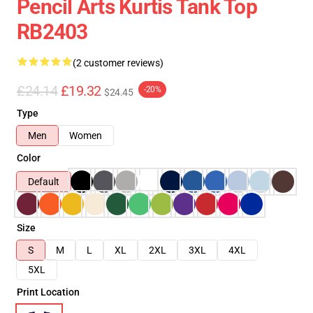
Pencil Arts Kurtis Tank Top
RB2403
(2 customer reviews)
£24.14
£19.32
-20%
$24.45
Type
Men
Women
Color
Default
Size
S
M
L
XL
2XL
3XL
4XL
5XL
Print Location