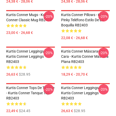
24,38 € - 28,06 €
24,38 € - 28,06 €
Kurtis Conner Mugs - Kurtis
Kurtis Conner Pillows - Kurtis
-20%
-20%
Conner Classic Mug RB2403
Pinky Teléfono Estilo De La
Boquilla RB2403
23,00 € - 26,68 €
22,08 € - 26,68 €
Kurtis Conner Leggings -
Kurtis Conner Máscaras De
-20%
-20%
Kurtis Conner Leggings
Cara - Kurtis Conner Mascara
RB2403
Plana RB2403
26,63 €
$28.95
18,29 € - 20,70 €
Kurtis Conner Tops De Tanque
Kurtis Conner Leggings -
-20%
-20%
- Kurtis Conner Tanque Top
Kurtis Conner Leggings
RB2403
RB2403
22,49 €
$24.45
26,63 €
$28.95