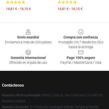
14,81 € - 16,10 €
14,81 € - 16,10 €
Footer
Envío mundial
Compra con confianza
Enviamos a más de 200 países
Protegido 24/7 desde los clics
hasta la entrega
Garantía internacional
Pago 100% seguro
Ofrecido en el país de uso
PayPal / MasterCard / Visa
Contáctenos
Nuestra oficina principal
: 63601 Lyon St, San Francisco, CA 94123,
Estados Unidos
Nuestro almacén
: 21 Huatuoli, Huangpu Village, Xingang Middle