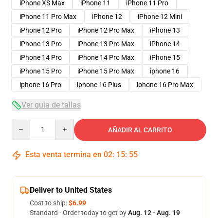
iPhone XS Max
iPhone 11
iPhone 11 Pro
iPhone 11 Pro Max
iPhone 12
iPhone 12 Mini
iPhone 12 Pro
iPhone 12 Pro Max
iPhone 13
iPhone 13 Pro
iPhone 13 Pro Max
iPhone 14
iPhone 14 Pro
iPhone 14 Pro Max
iPhone 15
iPhone 15 Pro
iPhone 15 Pro Max
iphone 16
iphone 16 Pro
iphone 16 Plus
iphone 16 Pro Max
Ver guía de tallas
Quantity
AÑADIR AL CARRITO
Esta venta termina en
02
:
15
:
54
Deliver to United States
Cost to ship:
$6.99
Standard - Order today to get by
Aug. 12 - Aug. 19