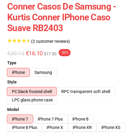
Conner Casos De Samsung -
Kurtis Conner IPhone Caso
Suave RB2403
(2 customer reviews)
€20.13
€16.10
-20%
$17.50
Type
iPhone
Samsung
Style
PC black frosted shell
RPC transparent soft shell
LPC glass phone case
Model
iPhone 7
iPhone 7 Plus
iPhone 8
iPhone 8 Plus
iPhone X
iPhone XR
iPhone XS