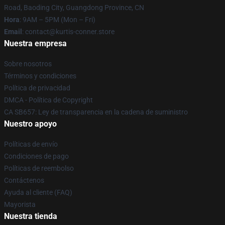
Road, Baoding City, Guangdong Province, CN
Hora
: 9AM – 5PM (Mon – Fri)
Email
: contact@kurtis-conner.store
Nuestra empresa
Sobre nosotros
Términos y condiciones
Política de privacidad
DMCA - Política de Copyright
CA SB657: Ley de transparencia en la cadena de suministro
Nuestro apoyo
Políticas de envío
Condiciones de pago
Políticas de reembolso
Contáctenos
Ayuda al cliente (FAQ)
Mayorista
Nuestra tienda