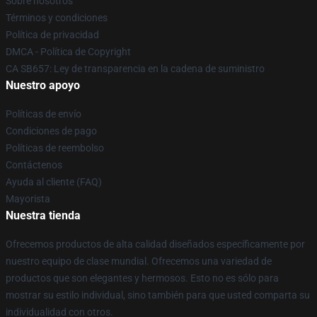
Sobre nosotros
Términos y condiciones
Política de privacidad
DMCA - Política de Copyright
CA SB657: Ley de transparencia en la cadena de suministro
Nuestro apoyo
Políticas de envío
Condiciones de pago
Políticas de reembolso
Contáctenos
Ayuda al cliente (FAQ)
Mayorista
Nuestra tienda
Ofrecemos productos de alta calidad diseñados específicamente por
nuestro equipo de clase mundial. Ofrecemos una variedad de
productos que son elegantes y hermosos. Esto no es sólo para
mostrar su estilo individual, sino también para que usted comparta su
individualidad con otros.