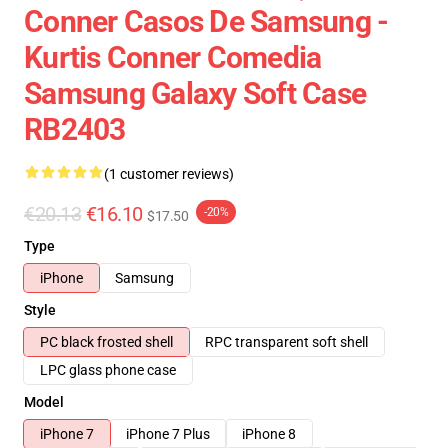
Conner Casos De Samsung -
Kurtis Conner Comedia
Samsung Galaxy Soft Case
RB2403
(1 customer reviews)
€20.13
€16.10
-20%
$17.50
Type
iPhone
Samsung
Style
PC black frosted shell
RPC transparent soft shell
LPC glass phone case
Model
iPhone 7
iPhone 7 Plus
iPhone 8