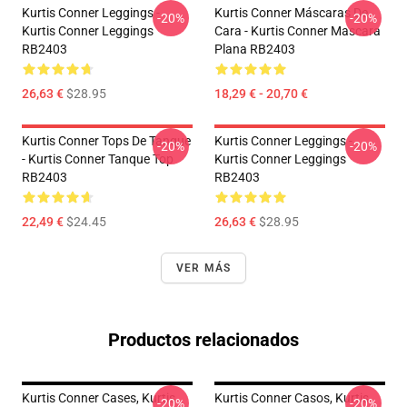
Kurtis Conner Leggings -
Kurtis Conner Máscaras De
-20%
-20%
Kurtis Conner Leggings
Cara - Kurtis Conner Mascara
RB2403
Plana RB2403
26,63 €
$28.95
18,29 € - 20,70 €
Kurtis Conner Tops De Tanque
Kurtis Conner Leggings -
-20%
-20%
- Kurtis Conner Tanque Top
Kurtis Conner Leggings
RB2403
RB2403
22,49 €
$24.45
26,63 €
$28.95
VER MÁS
Productos relacionados
Kurtis Conner Cases, Kurtis
Kurtis Conner Casos, Kurtis
-20%
-20%