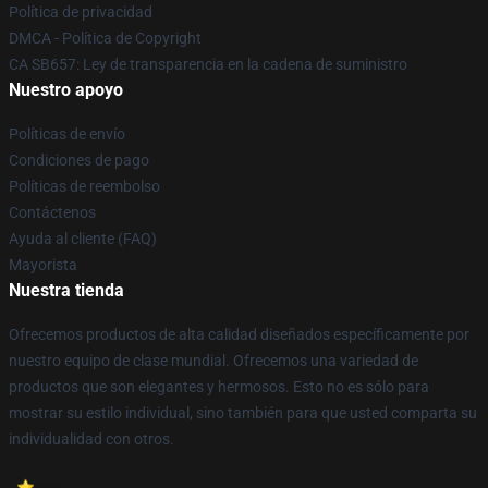
Política de privacidad
DMCA - Política de Copyright
CA SB657: Ley de transparencia en la cadena de suministro
Nuestro apoyo
Políticas de envío
Condiciones de pago
Políticas de reembolso
Contáctenos
Ayuda al cliente (FAQ)
Mayorista
Nuestra tienda
Ofrecemos productos de alta calidad diseñados específicamente por
nuestro equipo de clase mundial. Ofrecemos una variedad de
productos que son elegantes y hermosos. Esto no es sólo para
mostrar su estilo individual, sino también para que usted comparta su
individualidad con otros.