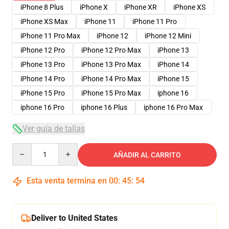
iPhone 8 Plus
iPhone X
iPhone XR
iPhone XS
iPhone XS Max
iPhone 11
iPhone 11 Pro
iPhone 11 Pro Max
iPhone 12
iPhone 12 Mini
iPhone 12 Pro
iPhone 12 Pro Max
iPhone 13
iPhone 13 Pro
iPhone 13 Pro Max
iPhone 14
iPhone 14 Pro
iPhone 14 Pro Max
iPhone 15
iPhone 15 Pro
iPhone 15 Pro Max
iphone 16
iphone 16 Pro
iphone 16 Plus
iphone 16 Pro Max
Ver guía de tallas
Quantity
AÑADIR AL CARRITO
Esta venta termina en
00
:
45
:
54
Deliver to United States