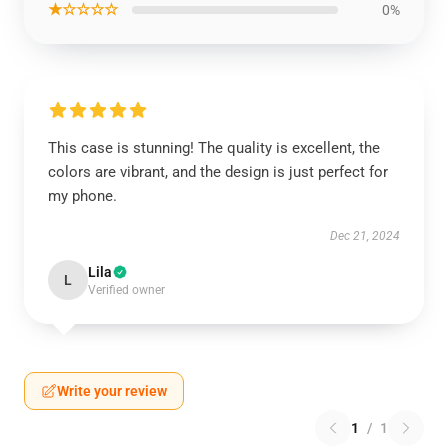
★☆☆☆☆
0%
This case is stunning! The quality is excellent, the
colors are vibrant, and the design is just perfect for
my phone.
Dec 21, 2024
Lila
L
Verified owner
Write your review
1
/
1