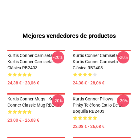
Mejores vendedores de productos
Kurtis Conner Camisetas -
Kurtis Conner Camisetas -
-20%
-20%
Kurtis Conner Camiseta
Kurtis Conner Camiseta
Clásica RB2403
Clásica RB2403
24,38 € - 28,06 €
24,38 € - 28,06 €
Kurtis Conner Mugs - Kurtis
Kurtis Conner Pillows - Kurtis
-20%
-20%
Conner Classic Mug RB2403
Pinky Teléfono Estilo De La
Boquilla RB2403
23,00 € - 26,68 €
22,08 € - 26,68 €