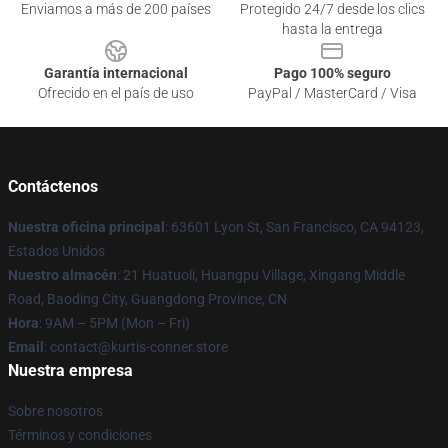
Enviamos a más de 200 países
Protegido 24/7 desde los clics
hasta la entrega
Garantía internacional
Pago 100% seguro
Ofrecido en el país de uso
PayPal / MasterCard / Visa
Contáctenos
Nuestra oficina principal
: 63601 Lyon St, San Francisco, CA 94123,
Estados Unidos
Nuestro almacén
: 21 Huatuoli, Huangpu Village, Xingang Middle
Road, Baoding City, Guangdong Province, CN
Hora
: 9AM – 5PM (Mon – Fri)
Email
: contact@kurtis-conner.store
Nuestra empresa
Sobre nosotros
Términos y condiciones