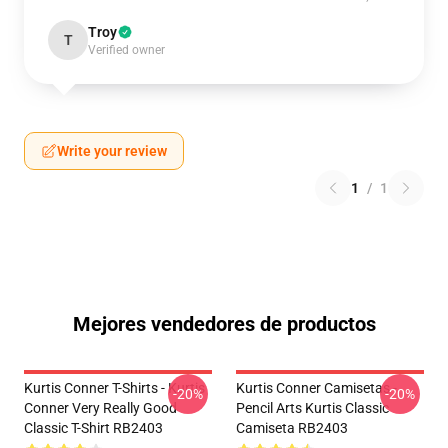
Troy
T
Verified owner
Write your review
1
/
1
Mejores vendedores de productos
Kurtis Conner T-Shirts - Kurtis
Kurtis Conner Camisetas -
-20%
-20%
Conner Very Really Good
Pencil Arts Kurtis Classic
Classic T-Shirt RB2403
Camiseta RB2403