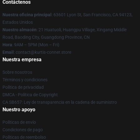
Contáctenos
Nuestra oficina principal
: 63601 Lyon St, San Francisco, CA 94123,
Estados Unidos
Nuestro almacén
: 21 Huatuoli, Huangpu Village, Xingang Middle
Road, Baoding City, Guangdong Province, CN
Hora
: 9AM – 5PM (Mon – Fri)
Email
: contact@kurtis-conner.store
Nuestra empresa
Sobre nosotros
Términos y condiciones
Política de privacidad
DMCA - Política de Copyright
CA SB657: Ley de transparencia en la cadena de suministro
Nuestro apoyo
Políticas de envío
Condiciones de pago
Políticas de reembolso