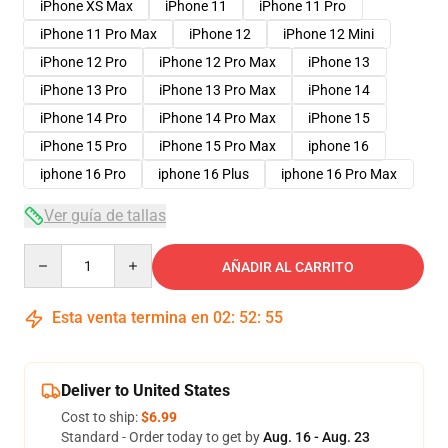
iPhone XS Max
iPhone 11
iPhone 11 Pro
iPhone 11 Pro Max
iPhone 12
iPhone 12 Mini
iPhone 12 Pro
iPhone 12 Pro Max
iPhone 13
iPhone 13 Pro
iPhone 13 Pro Max
iPhone 14
iPhone 14 Pro
iPhone 14 Pro Max
iPhone 15
iPhone 15 Pro
iPhone 15 Pro Max
iphone 16
iphone 16 Pro
iphone 16 Plus
iphone 16 Pro Max
Ver guía de tallas
Quantity
AÑADIR AL CARRITO
Esta venta termina en
02
:
52
:
54
Deliver to United States
Cost to ship:
$6.99
Standard - Order today to get by
Aug. 16 - Aug. 23