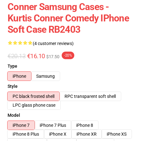
Conner Samsung Cases -
Kurtis Conner Comedy IPhone
Soft Case RB2403
(4 customer reviews)
€20.13
€16.10
-20%
$17.50
Type
iPhone
Samsung
Style
PC black frosted shell
RPC transparent soft shell
LPC glass phone case
Model
iPhone 7
iPhone 7 Plus
iPhone 8
iPhone 8 Plus
iPhone X
iPhone XR
iPhone XS