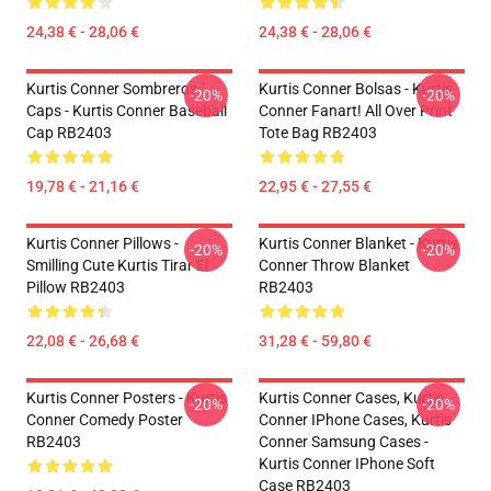
24,38 € - 28,06 €
24,38 € - 28,06 €
Kurtis Conner Sombreros "
Kurtis Conner Bolsas - Kurtis
-20%
-20%
Caps - Kurtis Conner Baseball
Conner Fanart! All Over Print
Cap RB2403
Tote Bag RB2403
19,78 € - 21,16 €
22,95 € - 27,55 €
Kurtis Conner Pillows -
Kurtis Conner Blanket - Kurtis
-20%
-20%
Smilling Cute Kurtis Tirar El
Conner Throw Blanket
Pillow RB2403
RB2403
22,08 € - 26,68 €
31,28 € - 59,80 €
Kurtis Conner Posters - Kurtis
Kurtis Conner Cases, Kurtis
-20%
-20%
Conner Comedy Poster
Conner IPhone Cases, Kurtis
RB2403
Conner Samsung Cases -
Kurtis Conner IPhone Soft
Case RB2403