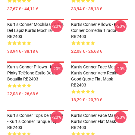
37,67 € - 44,11 €
33,94 € - 38,18 €
Kurtis Conner Mochilas - Artes
Kurtis Conner Pillows - Kurtis
-20%
-20%
Del Lápiz Kurtis Mochila
Conner Comedia Tirador
RB2403
RB2403
33,94 € - 38,18 €
22,08 € - 26,68 €
Kurtis Conner Pillows - Kurtis
Kurtis Conner Face Masks -
-20%
-20%
Pinky Teléfono Estilo De La
Kurtis Conner Very Really
Boquilla RB2403
Good Quote Flat Mask
RB2403
22,08 € - 26,68 €
18,29 € - 20,70 €
Kurtis Conner Tops De Tanque
Kurtis Conner Face Masks -
-20%
-20%
- Kurtis Conner Tanque Top
Kurtis Conner Flat Mask
RB2403
RB2403