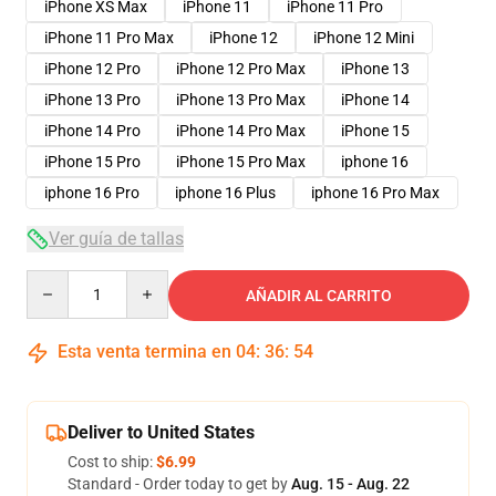
iPhone XS Max
iPhone 11
iPhone 11 Pro
iPhone 11 Pro Max
iPhone 12
iPhone 12 Mini
iPhone 12 Pro
iPhone 12 Pro Max
iPhone 13
iPhone 13 Pro
iPhone 13 Pro Max
iPhone 14
iPhone 14 Pro
iPhone 14 Pro Max
iPhone 15
iPhone 15 Pro
iPhone 15 Pro Max
iphone 16
iphone 16 Pro
iphone 16 Plus
iphone 16 Pro Max
Ver guía de tallas
Quantity
AÑADIR AL CARRITO
Esta venta termina en
04
:
36
:
53
Deliver to United States
Cost to ship:
$6.99
Standard - Order today to get by
Aug. 15 - Aug. 22