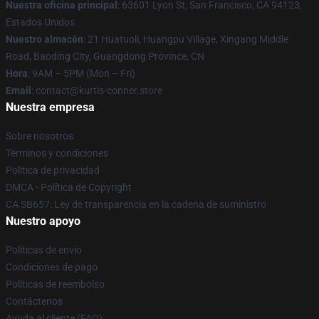
Nuestra oficina principal
: 63601 Lyon St, San Francisco, CA 94123,
Estados Unidos
Nuestro almacén
: 21 Huatuoli, Huangpu Village, Xingang Middle
Road, Baoding City, Guangdong Province, CN
Hora
: 9AM – 5PM (Mon – Fri)
Email
: contact@kurtis-conner.store
Nuestra empresa
Sobre nosotros
Términos y condiciones
Política de privacidad
DMCA - Política de Copyright
CA SB657: Ley de transparencia en la cadena de suministro
Nuestro apoyo
Políticas de envío
Condiciones de pago
Políticas de reembolso
Contáctenos
Ayuda al cliente (FAQ)