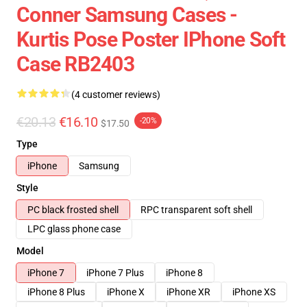
Conner Samsung Cases -
Kurtis Pose Poster IPhone Soft
Case RB2403
(4 customer reviews)
€20.13
€16.10
-20%
$17.50
Type
iPhone
Samsung
Style
PC black frosted shell
RPC transparent soft shell
LPC glass phone case
Model
iPhone 7
iPhone 7 Plus
iPhone 8
iPhone 8 Plus
iPhone X
iPhone XR
iPhone XS