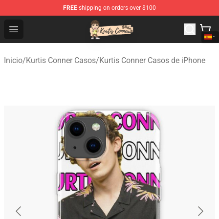
FREE
shipping on orders over $100
Kurtis Conner Store - Official Kurtis Conner Merchandise
Open menu
Inicio
/
Kurtis Conner Casos
/
Kurtis Conner Casos de iPhone