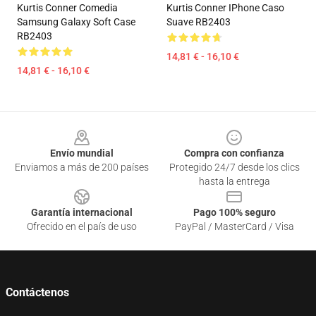
Kurtis Conner Comedia
Kurtis Conner IPhone Caso
Samsung Galaxy Soft Case
Suave RB2403
RB2403
14,81 € - 16,10 €
14,81 € - 16,10 €
Footer
Envío mundial
Compra con confianza
Enviamos a más de 200 países
Protegido 24/7 desde los clics
hasta la entrega
Garantía internacional
Pago 100% seguro
Ofrecido en el país de uso
PayPal / MasterCard / Visa
Contáctenos